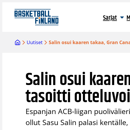
Siirry
sisältöön
Sarjat
M
Uutiset
Salin osui kaaren takaa, Gran Canar
Salin osui kaare
tasoitti otteluvo
Espanjan ACB-liigan puolivälie
ollut Sasu Salin palasi kentäll