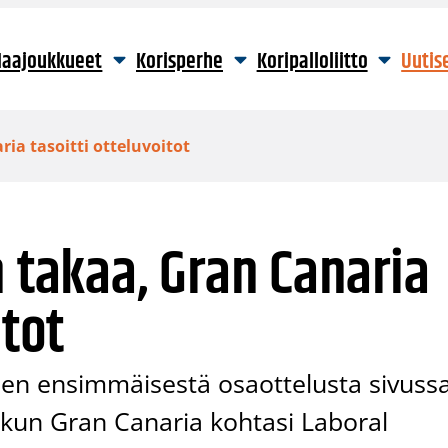
aajoukkueet
Korisperhe
Koripalloliitto
Uutis
ia tasoitti otteluvoitot
n takaa, Gran Canaria
itot
rien ensimmäisestä osaottelusta sivuss
e, kun Gran Canaria kohtasi Laboral