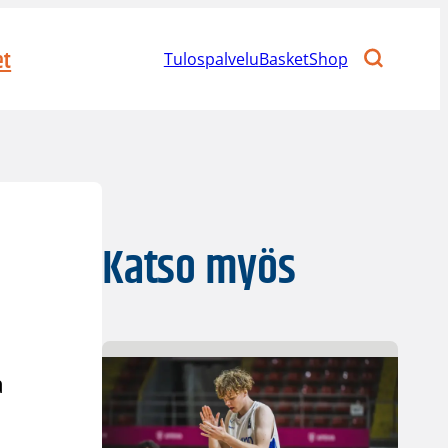
et
Tulospalvelu
BasketShop
Katso myös
a