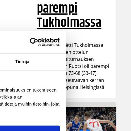
parempi
Tukholmassa
Susiladies päätti Tukholmassa
pelatun kahden ottelun
mittaisen miniturnauksen
Tietoja
tappioon, kun Ruotsi oli parempi
loppulukemin 73-68 (33-47).
Suomi pelaa seuraavan kerran
ensi viikonloppuna Helsingissä.
 ominaisuuksien tukemiseen
tiikka-alan
ietoja muihin tietoihin, joita