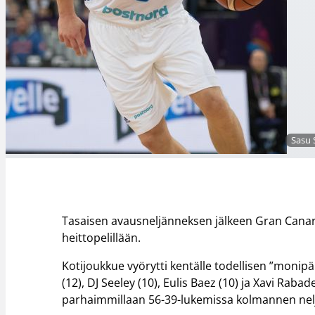
Sasu S
Tasaisen avausneljänneksen jälkeen Gran Canari
heittopelillään.
Kotijoukkue vyörytti kentälle todellisen ”monipäi
(12), DJ Seeley (10), Eulis Baez (10) ja Xavi Raba
parhaimmillaan 56-39-lukemissa kolmannen nel