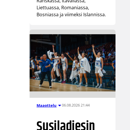
Ranskassa, Itävallassa,
Liettuassa, Romaniassa,
Bosniassa ja viimeksi Islannissa.
06.08.2026 21:44
Maaottelu
Susiladiesin