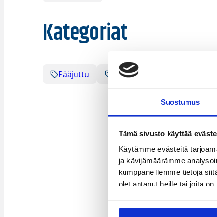
Kategoriat
Pääjuttu
Suomalaiset ulkomailla
Suostumus
Tämä sivusto käyttää eväste
Käytämme evästeitä tarjoama
ja kävijämäärämme analysoim
kumppaneillemme tietoja siitä
olet antanut heille tai joita o