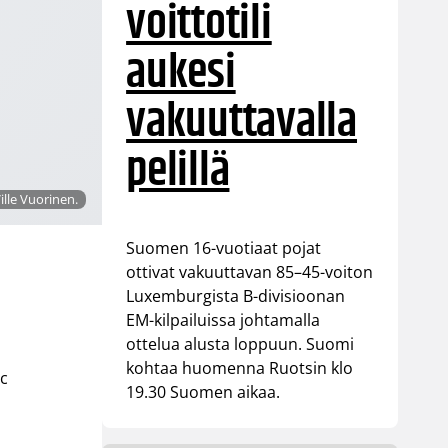
voittotili
aukesi
vakuuttavalla
pelillä
ille Vuorinen.
Suomen 16-vuotiaat pojat
ottivat vakuuttavan 85–45-voiton
Luxemburgista B-divisioonan
EM-kilpailuissa johtamalla
ottelua alusta loppuun. Suomi
kohtaa huomenna Ruotsin klo
ic
19.30 Suomen aikaa.