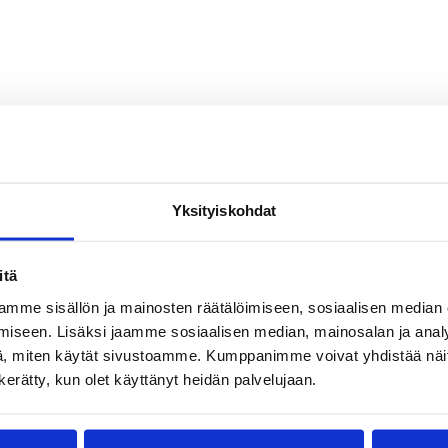
Yksityiskohdat
itä
mme sisällön ja mainosten räätälöimiseen, sosiaalisen median
iseen. Lisäksi jaamme sosiaalisen median, mainosalan ja analy
, miten käytät sivustoamme. Kumppanimme voivat yhdistää näitä t
n kerätty, kun olet käyttänyt heidän palvelujaan.