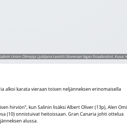
alinin Union Olimpija Ljubljana tasoitti Slovenian liigan finaalivoitot. Kuva: V
a alkoi karata vieraan toisen neljänneksen erinomaisella
sen hirviön”, kun Salinin lisäksi Albert Oliver (13p), Alen Om
desa (10) onnistuivat heitoissaan. Gran Canaria johti ottelua
jänneksen alussa.