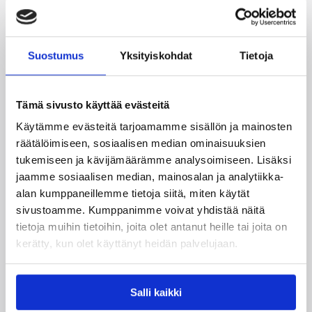
nimivahva kotijoukkue alkoi kääntää peliä edukseen.
Nenad Krsticin (21/12), Dario Saricin (12/5) ja Matt
Janningin (13/4) johtama Efes vei päätösneljänneksen
23–11.
Suostumus
Yksityiskohdat
Tietoja
Tappiosta huolimatta Besiktas pysyttelee vahvoissa
asemissa Turkin liigan pudotuspelikamppailussa.
Tämä sivusto käyttää evästeitä
Joukkue on voittanut 29 ottelustaan 15 ja jakaa sijat
5.-9. yhdessä Galatasarayn, Trabzonsporin, Banvit
Käytämme evästeitä tarjoamamme sisällön ja mainosten
Bandirman ja Türk Telekom Ankaran kanssa.
räätälöimiseen, sosiaalisen median ominaisuuksien
tukemiseen ja kävijämäärämme analysoimiseen. Lisäksi
Ottelutilastot:
Anadolu Efes – Besiktas
jaamme sosiaalisen median, mainosalan ja analytiikka-
alan kumppaneillemme tietoja siitä, miten käytät
Päivitetty
03.05.2015
sivustoamme. Kumppanimme voivat yhdistää näitä
tietoja muihin tietoihin, joita olet antanut heille tai joita on
kerätty, kun olet käyttänyt heidän palvelujaan.
Henkilöt
Salli kaikki
Petteri Koponen
Sasu Salin