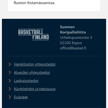
Ruotsin Kistamässanissa.
Suomen
Koripalloliitto
Urheilupuistontie 3
02200 Espoo
office@basket.fi
Henkilöstön yhteystiedot
Alueiden yhteystiedot
Laskutustiedot
Käyttöehdot ja tietosuoja
Evästeet