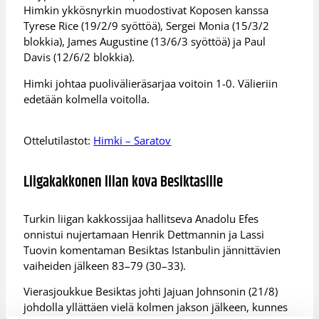
Himkin ykkösnyrkin muodostivat Koposen kanssa
Tyrese Rice (19/2/9 syöttöä), Sergei Monia (15/3/2
blokkia), James Augustine (13/6/3 syöttöä) ja Paul
Davis (12/6/2 blokkia).
Himki johtaa puolivälieräsarjaa voitoin 1-0. Välieriin
edetään kolmella voitolla.
Ottelutilastot:
Himki – Saratov
Liigakakkonen liian kova Besiktasille
Turkin liigan kakkossijaa hallitseva Anadolu Efes
onnistui nujertamaan Henrik Dettmannin ja Lassi
Tuovin komentaman Besiktas Istanbulin jännittävien
vaiheiden jälkeen 83–79 (30–33).
Vierasjoukkue Besiktas johti Jajuan Johnsonin (21/8)
johdolla yllättäen vielä kolmen jakson jälkeen, kunnes