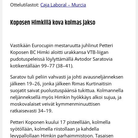
Ottelutilastot:
Caja Laboral – Murcia
Koposen Himkillä kova kolmas jakso
Vastikään Eurocupin mestaruutta juhlinut Petteri
Koposen BC Himki aloitti urakkansa VTB-liigan
pudotuspeleissä löylyttämällä Avtodor Saratovia
kotikentällään 99–77 (38–41).
Saratov tuli peliin vahvasti ja johti avausneljänneksen
jälkeen 19–26, jonka jälkeen Rimas Kurtinaitisin
suojatit saivat puolustuspäänsä tukittua. Kolmannella
neljänneksellä myös Himkin hyökkäys alkoi sujua, ja
moskovalaiset veivät kymmenminuuttisen
ratkaisevasti 34–19.
Petteri Koponen kuului 17 pisteellään, kolmella
syötöllään, kolmella riistollaan ja kahdella
levypallollaan Himkin parhaimmistoon. Tasaisen