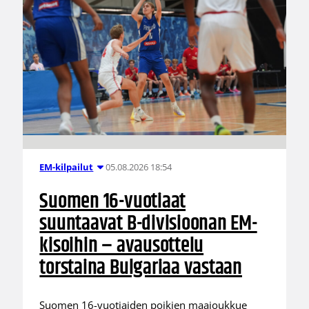
05.08.2026 18:54
EM-kilpailut
Suomen 16-vuotiaat
suuntaavat B-divisioonan EM-
kisoihin – avausottelu
torstaina Bulgariaa vastaan
Suomen 16-vuotiaiden poikien maajoukkue