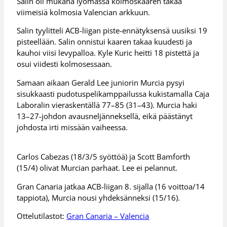
Salin oli mukana lyömässä kolmoskaaren takaa
viimeisiä kolmosia Valencian arkkuun.
Salin tyylitteli ACB-liigan piste-ennätyksensä uusiksi 19
pisteellään. Salin onnistui kaaren takaa kuudesti ja
kauhoi viisi levypalloa. Kyle Kuric heitti 18 pistettä ja
osui viidesti kolmosessaan.
Samaan aikaan Gerald Lee juniorin Murcia pysyi
sisukkaasti pudotuspelikamppailussa kukistamalla Caja
Laboralin vieraskentällä 77–85 (31–43). Murcia haki
13–27-johdon avausneljänneksellä, eikä päästänyt
johdosta irti missään vaiheessa.
Carlos Cabezas (18/3/5 syöttöä) ja Scott Bamforth
(15/4) olivat Murcian parhaat. Lee ei pelannut.
Gran Canaria jatkaa ACB-liigan 8. sijalla (16 voittoa/14
tappiota), Murcia nousi yhdeksänneksi (15/16).
Ottelutilastot:
Gran Canaria – Valencia