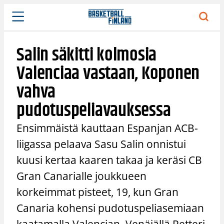
Siirry
sisältöön
Salin säkitti kolmosia
Valenciaa vastaan, Koponen
vahva
pudotuspeliavauksessa
Ensimmäistä kauttaan Espanjan ACB-
liigassa pelaava Sasu Salin onnistui
kuusi kertaa kaaren takaa ja keräsi CB
Gran Canarialle joukkueen
korkeimmat pisteet, 19, kun Gran
Canaria kohensi pudotuspeliasemiaan
kaatamalla Valencian. Venäjällä Petteri