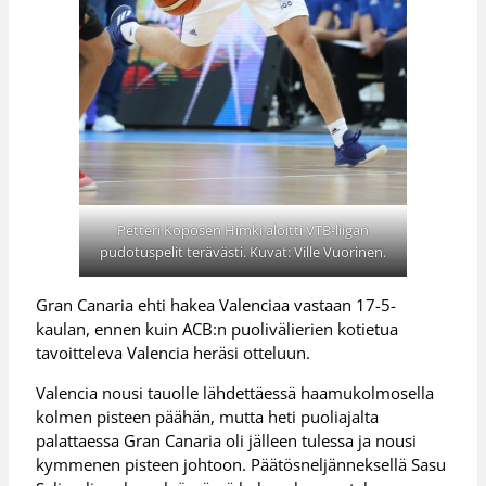
Petteri Koposen Himki aloitti VTB-liigan
pudotuspelit terävästi. Kuvat: Ville Vuorinen.
Gran Canaria ehti hakea Valenciaa vastaan 17-5-
kaulan, ennen kuin ACB:n puolivälierien kotietua
tavoitteleva Valencia heräsi otteluun.
Valencia nousi tauolle lähdettäessä haamukolmosella
kolmen pisteen päähän, mutta heti puoliajalta
palattaessa Gran Canaria oli jälleen tulessa ja nousi
kymmenen pisteen johtoon. Päätösneljänneksellä Sasu