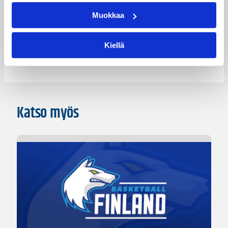
Kategoriat
Muokkaa
Kiellä
Pääjuttu
Suomalaiset ulkomailla
Katso myös