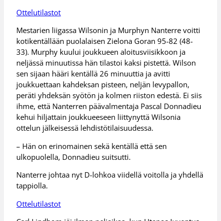
Ottelutilastot
Mestarien liigassa Wilsonin ja Murphyn Nanterre voitti
kotikentällään puolalaisen Zielona Goran 95-82 (48-
33). Murphy kuului joukkueen aloitusviisikkoon ja
neljässä minuutissa hän tilastoi kaksi pistettä. Wilson
sen sijaan hääri kentällä 26 minuuttia ja avitti
joukkuettaan kahdeksan pisteen, neljän levypallon,
peräti yhdeksän syötön ja kolmen riiston edestä. Ei siis
ihme, että Nanterren päävalmentaja Pascal Donnadieu
kehui hiljattain joukkueeseen liittynyttä Wilsonia
ottelun jälkeisessä lehdistötilaisuudessa.
– Hän on erinomainen sekä kentällä että sen
ulkopuolella, Donnadieu suitsutti.
Nanterre johtaa nyt D-lohkoa viidellä voitolla ja yhdellä
tappiolla.
Ottelutilastot