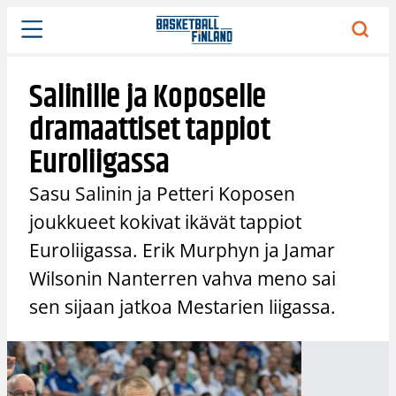
Siirry
sisältöön
Salinille ja Koposelle
dramaattiset tappiot
Euroliigassa
Sasu Salinin ja Petteri Koposen
joukkueet kokivat ikävät tappiot
Euroliigassa. Erik Murphyn ja Jamar
Wilsonin Nanterren vahva meno sai
sen sijaan jatkoa Mestarien liigassa.