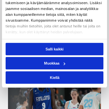
tukemiseen ja kävijämäärämme analysoimiseen. Lisäksi
Kategoriat
jaamme sosiaalisen median, mainosalan ja analytiikka-
alan kumppaneillemme tietoja siitä, miten käytät
sivustoamme. Kumppanimme voivat yhdistää näitä
Pääjuttu
Suomalaiset ulkomailla
tietoja muihin tietoihin, joita olet antanut heille tai joita on
kerätty, kun olet käyttänyt heidän palvelujaan.
Salli kaikki
Katso myös
Muokkaa
Kiellä