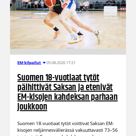
05.08.2026 17:21
EM-kilpailut
Suomen 18-vuotiaat tytöt
päihittivät Saksan ja etenivät
EM-kisojen kahdeksan parhaan
joukkoon
Suomen 18-vuotiaat tytöt voittivat Saksan EM-
kisojen neljännesvälierässä vakuuttavasti 73–56