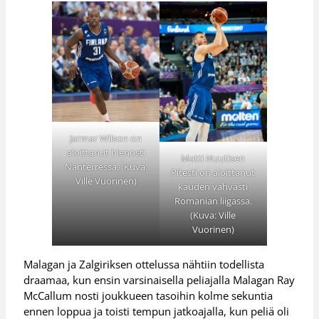
Jarmar Wilson on
aloittanut hienosti
Matti Nuutisen
Nanterressa. (Kuva:
Pitesti on aloittanut
Ville Vuorinen)
kauden vahvasti
Romanian liigassa.
(Kuva: Ville
Vuorinen)
Malagan ja Zalgiriksen ottelussa nähtiin todellista
draamaa, kun ensin varsinaisella peliajalla Malagan Ray
McCallum nosti joukkueen tasoihin kolme sekuntia
ennen loppua ja toisti tempun jatkoajalla, kun peliä oli