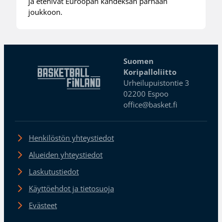
ja etenivät Euroopan kahdeksan parhaan
joukkoon.
Suomen
Koripalloliitto
Urheilupuistontie 3
02200 Espoo
office@basket.fi
Henkilöstön yhteystiedot
Alueiden yhteystiedot
Laskutustiedot
Käyttöehdot ja tietosuoja
Evästeet