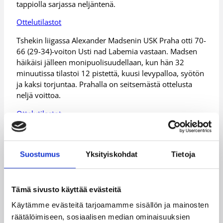
tappiolla sarjassa neljäntenä.
Ottelutilastot
Tshekin liigassa Alexander Madsenin USK Praha otti 70-
66 (29-34)-voiton Usti nad Labemia vastaan. Madsen
häikäisi jälleen monipuolisuudellaan, kun hän 32
minuutissa tilastoi 12 pistettä, kuusi levypalloa, syötön
ja kaksi torjuntaa. Prahalla on seitsemästä ottelusta
neljä voittoa.
Ottelutilastot
Päivitetty
16.11.2017
Suostumus
Yksityiskohdat
Tietoja
Henkilöt
Tämä sivusto käyttää evästeitä
Käytämme evästeitä tarjoamamme sisällön ja mainosten
Carl Lindbom
räätälöimiseen, sosiaalisen median ominaisuuksien