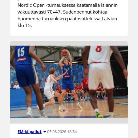
Nordic Open -turnauksessa kaatamalla Islannin
vakuuttavasti 70–47. Sudenpennut kohtaa
huomenna turnauksen päätösottelussa Latvian
klo 15.
05.08.2026 18:54
EM-kilpailut