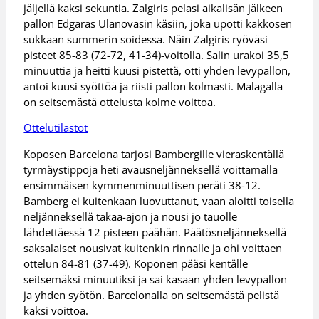
jäljellä kaksi sekuntia. Zalgiris pelasi aikalisän jälkeen
pallon Edgaras Ulanovasin käsiin, joka upotti kakkosen
sukkaan summerin soidessa. Näin Zalgiris ryöväsi
pisteet 85-83 (72-72, 41-34)-voitolla. Salin urakoi 35,5
minuuttia ja heitti kuusi pistettä, otti yhden levypallon,
antoi kuusi syöttöä ja riisti pallon kolmasti. Malagalla
on seitsemästä ottelusta kolme voittoa.
Ottelutilastot
Koposen Barcelona tarjosi Bambergille vieraskentällä
tyrmäystippoja heti avausneljänneksellä voittamalla
ensimmäisen kymmenminuuttisen peräti 38-12.
Bamberg ei kuitenkaan luovuttanut, vaan aloitti toisella
neljänneksellä takaa-ajon ja nousi jo tauolle
lähdettäessä 12 pisteen päähän. Päätösneljänneksellä
saksalaiset nousivat kuitenkin rinnalle ja ohi voittaen
ottelun 84-81 (37-49). Koponen pääsi kentälle
seitsemäksi minuutiksi ja sai kasaan yhden levypallon
ja yhden syötön. Barcelonalla on seitsemästä pelistä
kaksi voittoa.