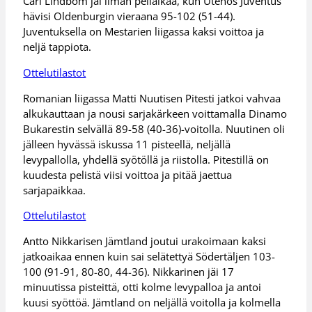
Carl Lindbom jäi ilman peliaikaa, kun Utenos Juventus
hävisi Oldenburgin vieraana 95-102 (51-44).
Juventuksella on Mestarien liigassa kaksi voittoa ja
neljä tappiota.
Ottelutilastot
Romanian liigassa Matti Nuutisen Pitesti jatkoi vahvaa
alkukauttaan ja nousi sarjakärkeen voittamalla Dinamo
Bukarestin selvällä 89-58 (40-36)-voitolla. Nuutinen oli
jälleen hyvässä iskussa 11 pisteellä, neljällä
levypallolla, yhdellä syötöllä ja riistolla. Pitestillä on
kuudesta pelistä viisi voittoa ja pitää jaettua
sarjapaikkaa.
Ottelutilastot
Antto Nikkarisen Jämtland joutui urakoimaan kaksi
jatkoaikaa ennen kuin sai selätettyä Södertäljen 103-
100 (91-91, 80-80, 44-36). Nikkarinen jäi 17
minuutissa pisteittä, otti kolme levypalloa ja antoi
kuusi syöttöä. Jämtland on neljällä voitolla ja kolmella