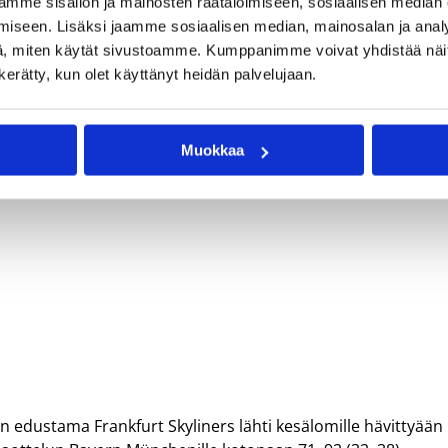
ki
mme sisällön ja mainosten räätälöimiseen, sosiaalisen median
iseen. Lisäksi jaamme sosiaalisen median, mainosalan ja analy
, miten käytät sivustoamme. Kumppanimme voivat yhdistää näitä t
n kerätty, kun olet käyttänyt heidän palvelujaan.
aenin suursuosikki Bakken Bearsin peräsimessä toi mukanaa
/3 blokkia) ja Marquis Addison (15/2) nousivat esille
Muokkaa
eljänneksen 19-8 ja katkaisi Bearsin neljän kullan putken 7
 edustama Frankfurt Skyliners lähti kesälomille hävittyään