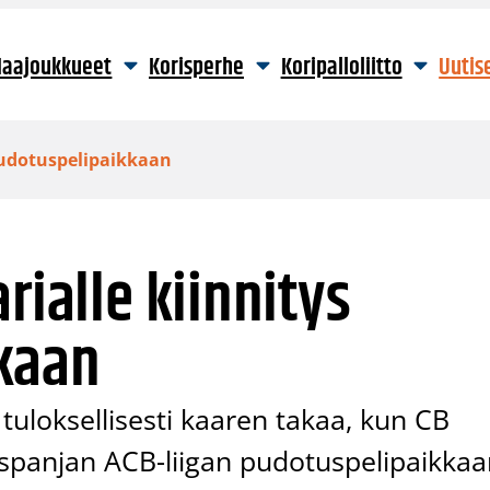
aajoukkueet
Korisperhe
Koripalloliitto
Uutis
 pudotuspelipaikkaan
rialle kiinnitys
kaan
tuloksellisesti kaaren takaa, kun CB
Espanjan ACB-liigan pudotuspelipaikka