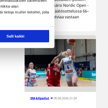
 ominaisuuksien tukemiseen
maajoukkue kärsi Nordic Open -
tiikka-alan
turnauksen päätösottelussa 66–
ietoja muihin tietoihin, joita
74-tappion Latviaa vastaan
n
Lohjalla.
Salli kaikki
2–
06.08.2026 21:24
EM-kilpailut