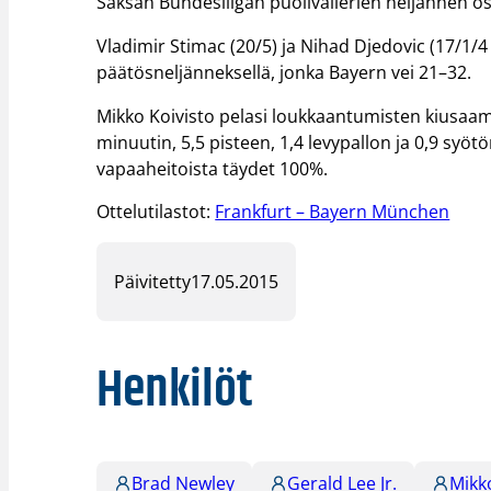
Saksan Bundesliigan puolivälierien neljännen o
Vladimir Stimac (20/5) ja Nihad Djedovic (17/1/4 
päätösneljänneksellä, jonka Bayern vei 21–32.
Mikko Koivisto pelasi loukkaantumisten kiusaam
minuutin, 5,5 pisteen, 1,4 levypallon ja 0,9 syöt
vapaaheitoista täydet 100%.
Ottelutilastot:
Frankfurt – Bayern München
Päivitetty
17.05.2015
Henkilöt
Brad Newley
Gerald Lee Jr.
Mikk