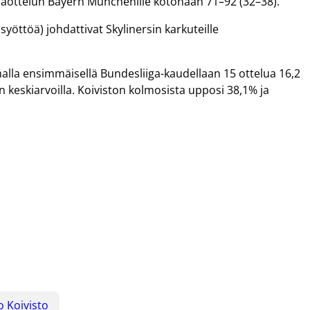
saottelun Bayern Münchenille kotonaan 71–92 (32–38).
syöttöä) johdattivat Skylinersin karkuteille
alla ensimmäisellä Bundesliiga-kaudellaan 15 ottelua 16,2
ön keskiarvoilla. Koiviston kolmosista upposi 38,1% ja
o Koivisto