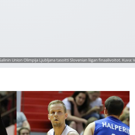
alinin Union Olimpija Ljubljana tasoitti Slovenian liigan finaalivoitot. Kuva: V