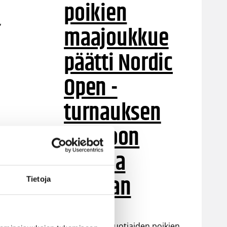
poikien
,
maajoukkue
päätti Nordic
Open -
turnauksen
tappioon
ld
Latviaa
vastaan
Tietoja
Suomen 15-vuotiaiden poikien