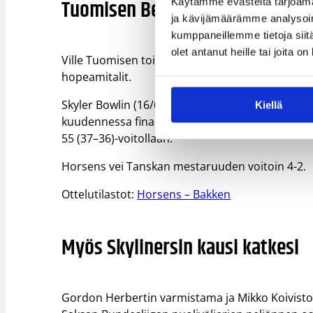
Tuomisen Bearsin kultaputki kat
Käytämme evästeitä tarjoama
ja kävijämäärämme analysoim
kumppaneillemme tietoja siitä
olet antanut heille tai joita o
Ville Tuomisen toinen kausi Tanskan Basketlig
hopeamitalit.
Skyler Bowlin (16/6/5 syöttöä), Baye Keita (10/14
Kiellä
kuudennessa finaalissa, kun Horsens vei päätösn
55 (37–36)-voitollaan.
Horsens vei Tanskan mestaruuden voitoin 4-2.
Ottelutilastot:
Horsens – Bakken
Myös Skylinersin kausi katkesi
Gordon Herbertin varmistama ja Mikko Koiviston