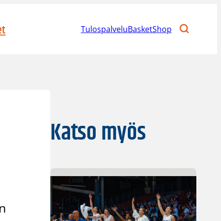
et
Tulospalvelu
BasketShop
Katso myös
an