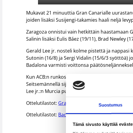
Mukavat 21 minuuttia Gran Canarialle uurastanut
joiden lisäksi Susijengi-takamies haali neljä lev
Zaragoza onnistui vain hetkittäin haastamaan G
Salinin lisäksi Eulis Báez (19/11), Brad Newley (1
Gerald Lee jr. nosteli kolme pistettä ja nappasi
Sutonin (16/8) ja Sergi Vidalin (15/6/3 syöttöä) 
Badalona varmisti voittonsa päätösneljänneksellä
Kun ACB:n runkosarjaa on pelaamatta yksi kierr
Seitsemännellä sijalla viihtyvä Gran Canaria on
Lee jr.:n Murcia puolestaan tipahti 11. sijalle.
Ottelutilastot:
Gran Canaria – Zaragoza
Suostumus
Ottelutilastot:
Badalona – Murcia
Tämä sivusto käyttää eväste