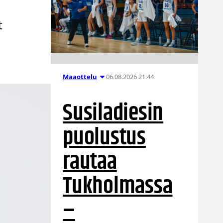
n
t
06.08.2026 21:44
Maaottelu
Susiladiesin
puolustus
rautaa
Tukholmassa
–