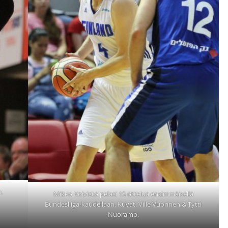
n.
Mikko Koivisto pelasi 15 ottelua ensimmäisellä
Bundesliiga-kaudellaan. Kuvat: Ville Vuorinen & Tytti
Nuoramo.