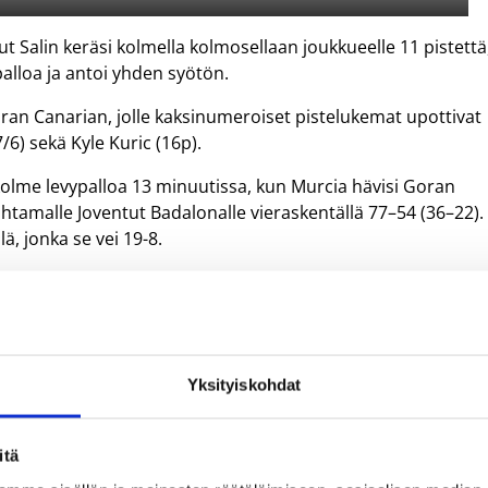
 Salin keräsi kolmella kolmosellaan joukkueelle 11 pistettä
ypalloa ja antoi yhden syötön.
ran Canarian, jolle kaksinumeroiset pistelukemat upottivat
7/6) sekä Kyle Kuric (16p).
 kolme levypalloa 13 minuutissa, kun Murcia hävisi Goran
johtamalle Joventut Badalonalle vieraskentällä 77–54 (36–22).
, jonka se vei 19-8.
os, Gran Canaria on vahvasti matkalla pudotuspeleihin.
 voittanut 18 ottelua. Kaksi voittoa vähemmän hakenut Gera
Yksityiskohdat
itä