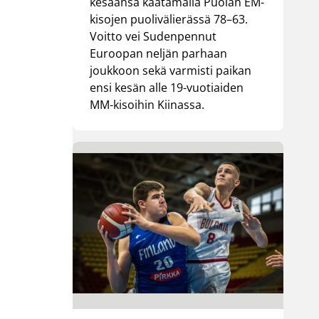
kesäänsä kaatamalla Puolan EM-
kisojen puolivälierässä 78–63.
Voitto vei Sudenpennut
Euroopan neljän parhaan
joukkoon sekä varmisti paikan
ensi kesän alle 19-vuotiaiden
MM-kisoihin Kiinassa.