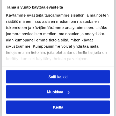
Tämä sivusto käyttää evästeitä
Käytämme evästeitä tarjoamamme sisällön ja mainosten
räätälöimiseen, sosiaalisen median ominaisuuksien
tukemiseen ja kävijämäärämme analysoimiseen. Lisäksi
jaamme sosiaalisen median, mainosalan ja analytiikka-
alan kumppaneillemme tietoja siitä, miten käytät
sivustoamme. Kumppanimme voivat yhdistää näitä
tietoja muihin tietoihin, joita olet antanut heille tai joita on
kerätty, kun olet käyttänyt heidän palvelujaan.
Salli kaikki
06.08.2026 09:16
Suomalaiset ulkomailla
Muokkaa
Mystics nousi 20 pisteen takaa
voittoon Wingsiä vastaan –
Kiellä