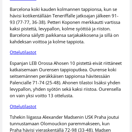
Barcelona koki kauden kolmannen tappionsa, kun se
hävisi kotikentällään Teneriffalle jatkoajan jälkeen 91-
93 (77-77, 36-38). Petteri Koponen merkkautti vartissa
kaksi pistettä, levypallon, kolme syöttöä ja riiston.
Barcelona säilytti paikkansa sarjakakkosena ja sillä on
kahdeksan voittoa ja kolme tappiota.
Ottelutilastot
Espanjan LEB Orossa Ahosen 10 pistettä eivät riittäneet
katkaisemaan Ourensen tappioputkea. Ourense koki
seitsemännen peräkkäisen tappionsa hävitessään
Palencialle 71-74 (25-48). Ahonen tilastoi lisäksi yhden
levypallon, yhden syötön sekä kaksi riistoa. Ourensella
on vain yksi voitto 13 ottelusta.
Ottelutilastot
Tshekin liigassa Alexander Madsenin USK Praha joutui
tunnustamaan Olomouckon paremmakseen, kun
Praha hävisi vieraskentällä 72-98 (33-48). Madsen