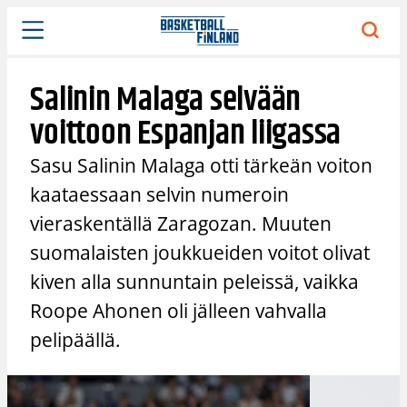
Siirry
sisältöön
Salinin Malaga selvään
voittoon Espanjan liigassa
Sasu Salinin Malaga otti tärkeän voiton
kaataessaan selvin numeroin
vieraskentällä Zaragozan. Muuten
suomalaisten joukkueiden voitot olivat
kiven alla sunnuntain peleissä, vaikka
Roope Ahonen oli jälleen vahvalla
pelipäällä.