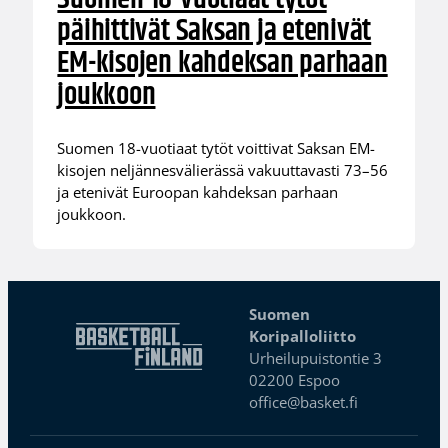
päihittivät Saksan ja etenivät
EM-kisojen kahdeksan parhaan
joukkoon
Suomen 18-vuotiaat tytöt voittivat Saksan EM-
kisojen neljännesvälierässä vakuuttavasti 73–56
ja etenivät Euroopan kahdeksan parhaan
joukkoon.
Suomen
Koripalloliitto
Urheilupuistontie 3
02200 Espoo
office@basket.fi