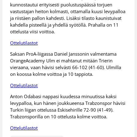
kunnostautui erityisesti puolustuspäässä torjuen
vastustajan heiton kolmasti, ottamalla kuusi levypalloa
ja riistäen pallon kahdesti. Lisäksi tilasto kaunistuivat
kahdella pisteellä ja yhdellä syötöllä. Prahalla on 11
ottelusta viisi voittoa.
Ottelutilastot
Saksan ProA-liigassa Daniel Janssonin valmentama
OrangeAcademy Ulm ei mahtanut mitään Trierin
vieraana, vaan hävisi selvästi 66-102 (41-60). Ulmilla
on koossa kolme voittoa ja 10 tappiota.
Ottelutilastot
Anton Odabasi nappasi kuudessa minuutissa kaksi
levypalloa, kun hänen joukkueensa Trabzonspor hävisi
Turkin liigan ottelussa Eskisehirille 72-90 (41-49).
Trabzonsporilla on 10 ottelusta kolme voittoa.
Ottelutilastot