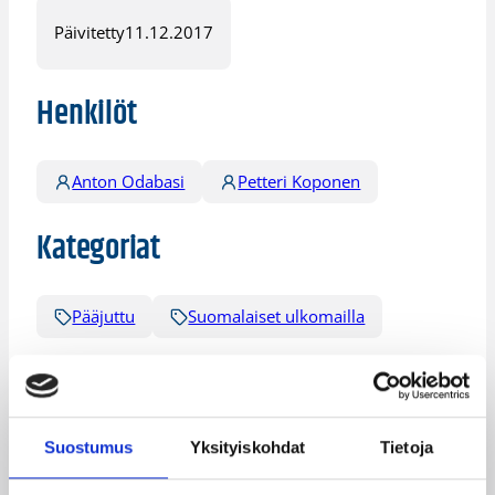
Päivitetty
11.12.2017
Henkilöt
Anton Odabasi
Petteri Koponen
Kategoriat
Pääjuttu
Suomalaiset ulkomailla
Katso myös
Suostumus
Yksityiskohdat
Tietoja