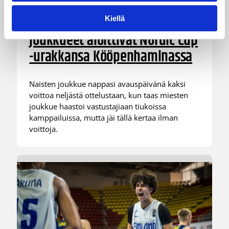
Suomea edustavat 3×3-
Kiellä
joukkueet aloittivat Nordic Cup
-urakkansa Kööpenhaminassa
Naisten joukkue nappasi avauspäivänä kaksi
voittoa neljästä ottelustaan, kun taas miesten
joukkue haastoi vastustajiaan tiukoissa
kamppailuissa, mutta jäi tällä kertaa ilman
voittoja.