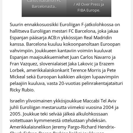
Carlos Navarron FC
/ All Over Press ja
Barcelonasta..
FIBA Europe.
Suurin ennakkosuosikki Euroliigan F-jatkolohkossa on
hallitseva Euroliigan mestari FC Barcelona, joka jakaa
Espanjan pääsarja ACB:n ykkössijan Real Madridin
kanssa. Barcelona kuuluu kokoonpanoltaan Euroopan
vahvimpiin. Joukkueen kantaviin voimiin kuuluvat
Espanjan maajoukkuemiehet Juan Carlos Navarro ja
Fran Vazquez, slovenialaiset Jaka Lakovic ja Erazem
Lorbek, amerikkalaiskonkarit Terence Morris ja Pete
Mickeal sekä Euroopan kaikkien aikojen lupaavimpiin
pelaajiin kuuluva, vasta 20-vuotias pelinrakentajataituri
Ricky Rubio.
Israelin ylivoimainen ykkösjoukkue Maccabi Tel Aviv
juhli Euroliigan mestaruutta viimeksi vuosina 2004 ja
2005. Joukkue teki selvää jälkeä alkulohkossaan
voitettuaan kymmenestä ottelustaan yhdeksän.
Amerikkalaisnelikon Jeremy Pargo-Richard Hendrix-