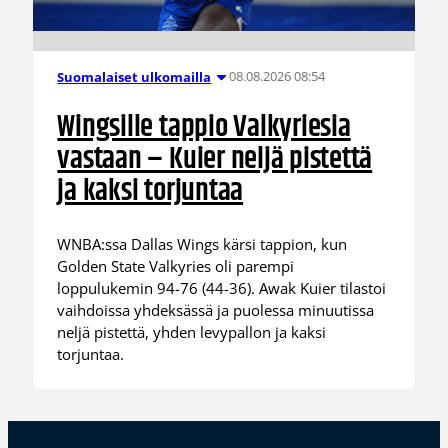
08.08.2026 08:54
Suomalaiset ulkomailla
Wingsille tappio Valkyriesia
vastaan – Kuier neljä pistettä
ja kaksi torjuntaa
WNBA:ssa Dallas Wings kärsi tappion, kun
Golden State Valkyries oli parempi
loppulukemin 94-76 (44-36). Awak Kuier tilastoi
vaihdoissa yhdeksässä ja puolessa minuutissa
neljä pistettä, yhden levypallon ja kaksi
torjuntaa.