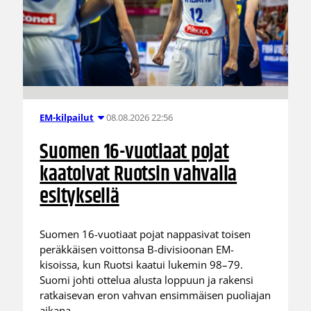
08.08.2026 22:56
EM-kilpailut
Suomen 16-vuotiaat pojat
kaatoivat Ruotsin vahvalla
esityksellä
Suomen 16-vuotiaat pojat nappasivat toisen
peräkkäisen voittonsa B-divisioonan EM-
kisoissa, kun Ruotsi kaatui lukemin 98–79.
Suomi johti ottelua alusta loppuun ja rakensi
ratkaisevan eron vahvan ensimmäisen puoliajan
aikana.