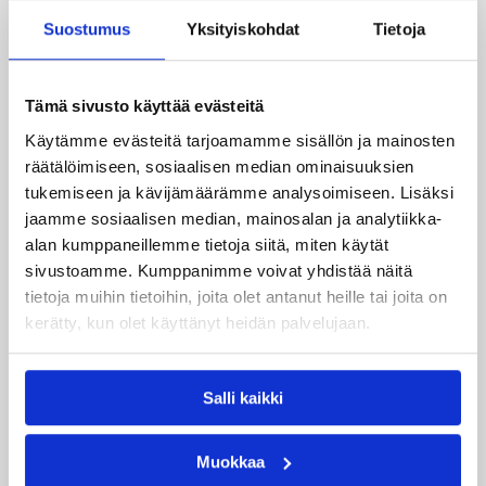
Suostumus
Yksityiskohdat
Tietoja
Pääjuttu
Suomalaiset ulkomailla
Tämä sivusto käyttää evästeitä
Käytämme evästeitä tarjoamamme sisällön ja mainosten
Katso myös
räätälöimiseen, sosiaalisen median ominaisuuksien
tukemiseen ja kävijämäärämme analysoimiseen. Lisäksi
jaamme sosiaalisen median, mainosalan ja analytiikka-
alan kumppaneillemme tietoja siitä, miten käytät
sivustoamme. Kumppanimme voivat yhdistää näitä
tietoja muihin tietoihin, joita olet antanut heille tai joita on
kerätty, kun olet käyttänyt heidän palvelujaan.
Salli kaikki
Muokkaa
08.08.2026 22:58
3×3