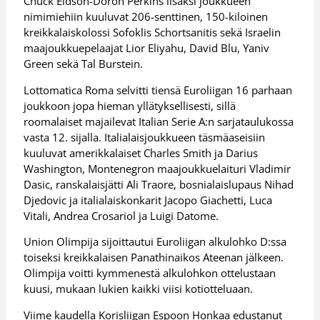
Chuck Eidson-Doron Perkins lisäksi joukkueen
nimimiehiin kuuluvat 206-senttinen, 150-kiloinen
kreikkalaiskolossi Sofoklis Schortsanitis sekä Israelin
maajoukkuepelaajat Lior Eliyahu, David Blu, Yaniv
Green sekä Tal Burstein.
Lottomatica Roma selvitti tiensä Euroliigan 16 parhaan
joukkoon jopa hieman yllätyksellisesti, sillä
roomalaiset majailevat Italian Serie A:n sarjataulukossa
vasta 12. sijalla. Italialaisjoukkueen täsmäaseisiin
kuuluvat amerikkalaiset Charles Smith ja Darius
Washington, Montenegron maajoukkuelaituri Vladimir
Dasic, ranskalaisjätti Ali Traore, bosnialaislupaus Nihad
Djedovic ja italialaiskonkarit Jacopo Giachetti, Luca
Vitali, Andrea Crosariol ja Luigi Datome.
Union Olimpija sijoittautui Euroliigan alkulohko D:ssa
toiseksi kreikkalaisen Panathinaikos Ateenan jälkeen.
Olimpija voitti kymmenestä alkulohkon ottelustaan
kuusi, mukaan lukien kaikki viisi kotiotteluaan.
Viime kaudella Korisliigan Espoon Honkaa edustanut