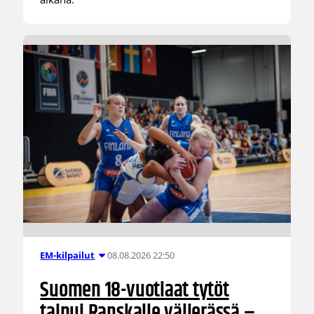
08.08.2026 22:50
EM-kilpailut
Suomen 18-vuotiaat tytöt
taipui Ranskalle välierässä –