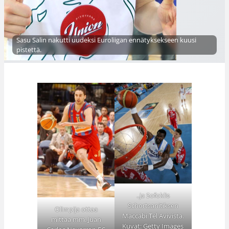
Sasu Salin nakutti uudeksi Euroliigan ennätyksekseen kuusi
pistettä.
..ja Sofoklis
Schortsanitiksen
Olimpija ottaa
Maccabi Tel Avivista.
mittaa mm. Juan
Kuvat: Getty Images