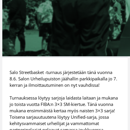
Salo Streetbasket -turnaus järjestetään tänä vuonna
8.6. Salon Urheilupuiston jäähallin parkkipaikalla jo 7.
kerran ja ilmoittautuminen on nyt vauhdissa!
Turnauksessa löytyy sarjoja laidasta laitaan ja mukana
jo toista vuotta FIBA:n 3×3 SM-kiertue. Tänä vuonna
mukana ensimmäistä kertaa myös naisten 3×3 sarja!
Toisena sarjauutuutena löytyy Unified-sarja, jossa
kehitysvammaiset urheilijat ja vammattomat
partneripelaajat pelaavat samassa joukkueessa.