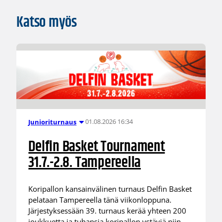
Katso myös
01.08.2026 16:34
Junioriturnaus
Delfin Basket Tournament
31.7.-2.8. Tampereella
Koripallon kansainvälinen turnaus Delfin Basket
pelataan Tampereella tänä viikonloppuna.
Järjestyksessään 39. turnaus kerää yhteen 200
joukkuetta ja tuhansia koripallon ystäviä niin