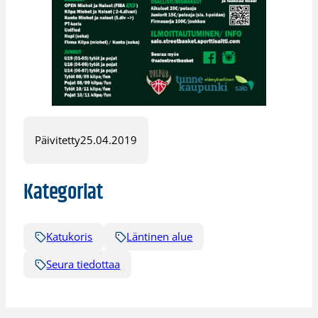
Päivitetty
25.04.2019
Kategoriat
Katukoris
Läntinen alue
Seura tiedottaa