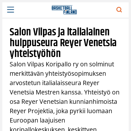
Siirry
sisältöön
Salon Vilpas ja italialainen
huippuseura Reyer Venetsia
yhteistyöhön
Salon Vilpas Koripallo ry on solminut
merkittävän yhteistyösopimuksen
arvostetun italialaisseura Reyer
Venetsia Mestren kanssa. Yhteistyö on
osa Reyer Venetsian kunnianhimoista
Reyer Projektia, joka pyrkii luomaan
Euroopan laajuisen
koripallokeskuksen, keskittyen