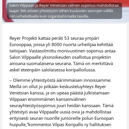
Salon Vilppaan ja Reyer Venetsian välinen sopimus mahdollistaa
laajan 360 asteen yhteistyön siihen kuuluvien seurojen välillä
niin urheilullisella kuin organisatorisella tasolla.
Reyer Projekti kattaa peräti 53 seuraa ympäri
Eurooppaa, joissa yli 8000 nuorta urheilijaa kehittää
taitojaan. Vastasolmittu monivuotinen sopimus antaa
Salon Vilppaalle yksinoikeuden osallistua projektiin
ainoana suomalaisena seurana. Tämä on merkittävä
askel eteenpäin salolaisessa koripalloilussa.
– Olemme yhteistyöstä äärimmäisen innoissamme.
Meillä on ollut jo pitkään keskusteluyhteys Reyer
Venetsian kanssa, ja on upeaa päästä julkistamaan
Vilppaan ensimmäinen kansainvälinen
seurayhteistyösopimus juuri heidän kanssaan. Tämä
yhteistyö avaa Vilppaalle uusia ovia ja mahdollistaa
erityisesti seuran nuorille junioreille polun Euroopan
huipulle,”kommentoi Vilpas Koripallo ry hallituksen