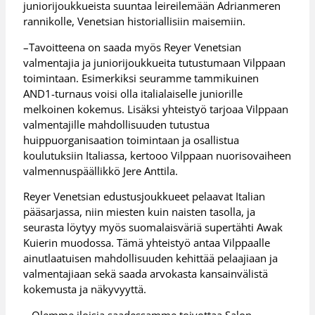
juniorijoukkueista suuntaa leireilemään Adrianmeren
rannikolle, Venetsian historiallisiin maisemiin.
–Tavoitteena on saada myös Reyer Venetsian
valmentajia ja juniorijoukkueita tutustumaan Vilppaan
toimintaan. Esimerkiksi seuramme tammikuinen
AND1-turnaus voisi olla italialaiselle juniorille
melkoinen kokemus. Lisäksi yhteistyö tarjoaa Vilppaan
valmentajille mahdollisuuden tutustua
huippuorganisaation toimintaan ja osallistua
koulutuksiin Italiassa, kertooo Vilppaan nuorisovaiheen
valmennuspäällikkö Jere Anttila.
Reyer Venetsian edustusjoukkueet pelaavat Italian
pääsarjassa, niin miesten kuin naisten tasolla, ja
seurasta löytyy myös suomalaisväriä supertähti Awak
Kuierin muodossa. Tämä yhteistyö antaa Vilppaalle
ainutlaatuisen mahdollisuuden kehittää pelaajiaan ja
valmentajiaan sekä saada arvokasta kansainvälistä
kokemusta ja näkyvyyttä.