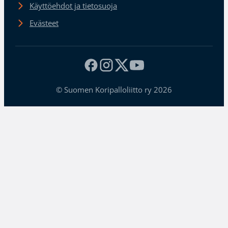
Käyttöehdot ja tietosuoja
Evästeet
© Suomen Koripalloliitto ry 2026