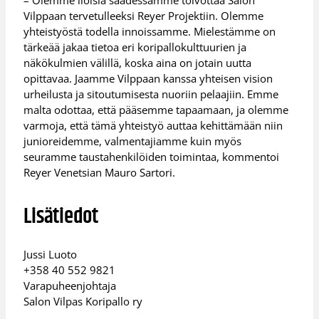
– Olemme iloisia saadessamme toivottaa Salon
Vilppaan tervetulleeksi Reyer Projektiin. Olemme
yhteistyöstä todella innoissamme. Mielestämme on
tärkeää jakaa tietoa eri koripallokulttuurien ja
näkökulmien välillä, koska aina on jotain uutta
opittavaa. Jaamme Vilppaan kanssa yhteisen vision
urheilusta ja sitoutumisesta nuoriin pelaajiin. Emme
malta odottaa, että pääsemme tapaamaan, ja olemme
varmoja, että tämä yhteistyö auttaa kehittämään niin
junioreidemme, valmentajiamme kuin myös
seuramme taustahenkilöiden toimintaa, kommentoi
Reyer Venetsian Mauro Sartori.
Lisätiedot
Jussi Luoto
+358 40 552 9821
Varapuheenjohtaja
Salon Vilpas Koripallo ry