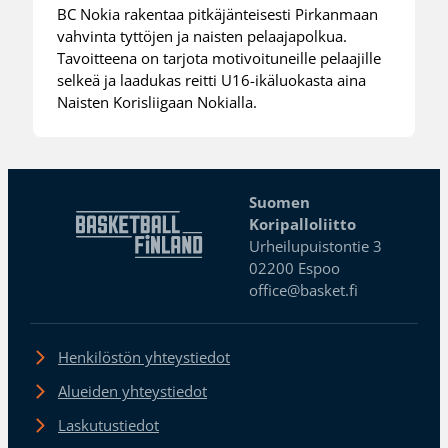
BC Nokia rakentaa pitkäjänteisesti Pirkanmaan
vahvinta tyttöjen ja naisten pelaajapolkua.
Tavoitteena on tarjota motivoituneille pelaajille
selkeä ja laadukas reitti U16-ikäluokasta aina
Naisten Korisliigaan Nokialla.
Suomen
Koripalloliitto
Urheilupuistontie 3
02200 Espoo
office@basket.fi
Henkilöstön yhteystiedot
Alueiden yhteystiedot
Laskutustiedot