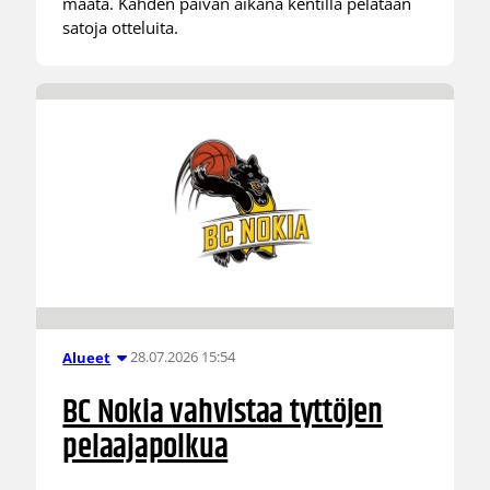
maata. Kahden päivän aikana kentillä pelataan
satoja otteluita.
28.07.2026 15:54
Alueet
BC Nokia vahvistaa tyttöjen
pelaajapolkua