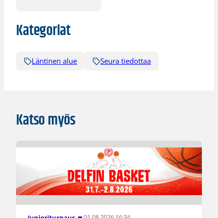
Kategoriat
Läntinen alue
Seura tiedottaa
Katso myös
01.08.2026 16:34
Junioriturnaus