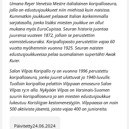
Umana Reyer Venetsia Mestre italialainen koripalloseura,
jolla on edustusjoukkueet niin miehissä kuin naisissa.
Kummatkin joukkueet pelaavat Italian korkeimmalla
sarjatasolla, jonka lisäksi miesten joukkue on ollut
mukana myös EuroCupissa. Seuran historia juontaa
juurensa vuoteen 1872, jolloin se perustettiin
voimisteluseuraksi. Koripallojaosto perustettiin vajaa 60
vuotta myöhemmin vuonna 1925. Seuran naisten
edustusjoukkueessa pelaa suomalainen supertähti Awak
Kuier.
Salon Vilpas Koripallo ry on vuonna 1996 perustettu
koripalloseura, jonka juuret ulottuvat jo 1940-luvulle.
Tuolloin koripalloa pelattiin Vilppaan emoseura Salon
Vilpas ry:n alla. Nykyään Vilpas on Varsinais-Suomen
suurin korispalloseura ja sen miesten edustusjoukkue
lukeutuu Korisliigan kestomenestyjiin. Vilppaassa on noin
500 aktiivista jäsentä, joista vajaa 400 on junioreita.
Päivitetty
24.06.2024