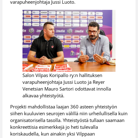
varapuheenjohtaja Jussi Luoto.
Salon Vilpas Koripallo ry:n hallituksen
varapuheenjohtaja Jussi Luoto ja Reyer
Venetsian Mauro Sartori odottavat innolla
alkavaa yhteistyötä.
Projekti mahdollistaa laajan 360 asteen yhteistyön
siihen kuuluvien seurojen välillä niin urheilullisella kuin
organisatorisella tasolla. Yhteistyöstä tullaan saamaan
konkreettisia esimerkkejä jo heti tulevalla
koriskaudella, kun ainakin yksi Vilppaan