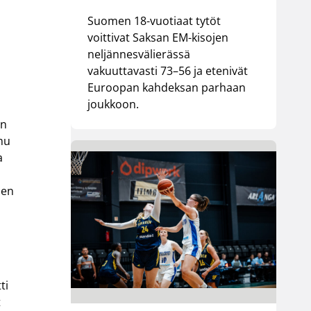
Suomen 18-vuotiaat tytöt
voittivat Saksan EM-kisojen
neljännesvälierässä
vakuuttavasti 73–56 ja etenivät
Euroopan kahdeksan parhaan
joukkoon.
en
mu
a
nen
ti
t