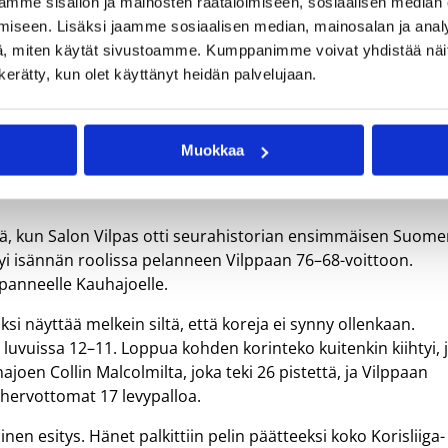
mme sisällön ja mainosten räätälöimiseen, sosiaalisen median
iseen. Lisäksi jaamme sosiaalisen median, mainosalan ja analy
, miten käytät sivustoamme. Kumppanimme voivat yhdistää näitä t
n kerätty, kun olet käyttänyt heidän palvelujaan.
Salon Vilpas on kauden 2020–21 mestari. Kuva: Ville Vuorine
Muokkaa
sä, kun Salon Vilpas otti seurahistorian ensimmäisen Suom
yi isännän roolissa pelanneen Vilppaan 76–68-voittoon.
apanneelle Kauhajoelle.
i näyttää melkein siltä, että koreja ei synny ollenkaan.
luvuissa 12–11. Loppua kohden korinteko kuitenkin kiihtyi, 
joen Collin Malcolmilta, joka teki 26 pistettä, ja Vilppaan
a hervottomat 17 levypalloa.
en esitys. Hänet palkittiin pelin päätteeksi koko Korisliiga-