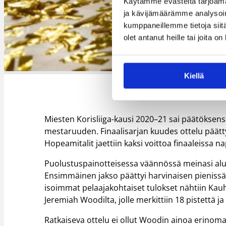
Käytämme evästeitä tarjoama
ja kävijämäärämme analysoim
kumppaneillemme tietoja siitä
olet antanut heille tai joita o
Kiellä
Miesten Korisliiga-kausi 2020–21 sai päätöksen
mestaruuden. Finaalisarjan kuudes ottelu päätt
Hopeamitalit jaettiin kaksi voittoa finaaleissa n
Puolustuspainotteisessa väännössä meinasi aluks
Ensimmäinen jakso päättyi harvinaisen pienissä 
isoimmat pelaajakohtaiset tulokset nähtiin Kauha
Jeremiah Woodilta, jolle merkittiin 18 pistettä j
Ratkaiseva ottelu ei ollut Woodin ainoa erinomain