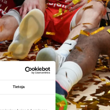
EM-kisoihin –
avausottelu
torstaina
Bulgariaa
vastaan
Suomen 16-vuotiaiden poikien
maajoukkue aloittaa B-
divisioonan EM-kilpailut
Tietoja
torstaina 6.8. Pohjois-
Makedonian Skopjessa.
Sudenpennut pelaa
alkulohkossa Bulgarian,