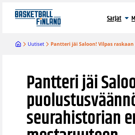
Siirry
sisältöön
Sarjat
M
Uutiset
Pantteri jäi Saloon! Vilpas rask
Pantteri jäi Salo
puolustusväännö
seurahistorian