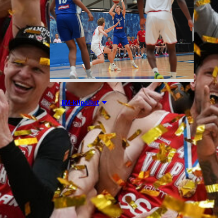
05.08.2026 18:54
EM-kilpailut
Suomen 16-
vuotiaat
suuntaavat B-
divisioonan