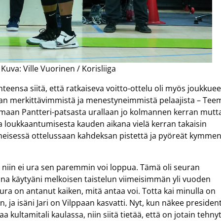
Kuva: Ville Vuorinen / Korisliiga
teensa siitä, että ratkaiseva voitto-ottelu oli myös joukkue
ian merkittävimmistä ja menestyneimmistä pelaajista – Tee
amaan Pantteri-patsasta urallaan jo kolmannen kerran mutt
a loukkaantumisesta kauden aikana vielä kerran takaisin
i viimeisessä ottelussaan kahdeksan pistettä ja pyöreät kymme
 niin ei ura sen paremmin voi loppua. Tämä oli seuran
na käytyäni melkoisen taistelun viimeisimmän yli vuoden
seura on antanut kaiken, mitä antaa voi. Totta kai minulla on
, ja isäni Jari on Vilppaan kasvatti. Nyt, kun näkee president
 kultamitali kaulassa, niin siitä tietää, että on jotain tehny