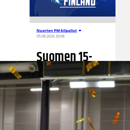
Nuorten PM-kilpailut
05.08.2026 20:08
Suomen 15-
vuotiaat tytöt
voittivat
Islannin
Nordic Open -
turnauksen