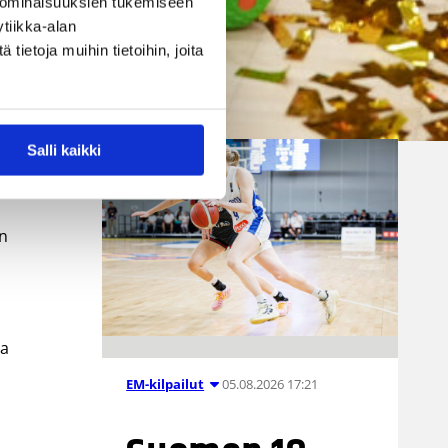
 ominaisuuksien tukemiseen
Luxemburgin, Ruotsin, Norjan
tiikka-alan
sekä Bosnia ja Hertsegovinan
ietoja muihin tietoihin, joita
kanssa.
n / Korisliiga
Salli kaikki
en
ja
05.08.2026 17:21
EM-kilpailut