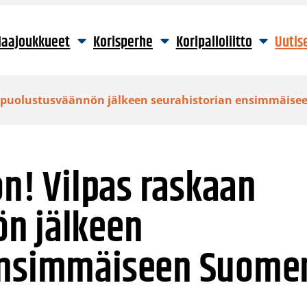
aajoukkueet
Korisperhe
Koripalloliitto
Uutis
aan puolustusväännön jälkeen seurahistorian ensimmäi
on! Vilpas raskaan
n jälkeen
 ensimmäiseen Suome