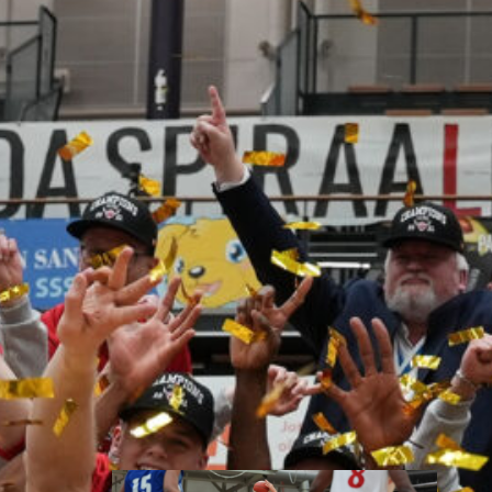
toisessa
ottelussa
Suomen 15-vuotiaiden tyttöjen
maajoukkue jatkoi
voittokulkuaan Lohjalla
pelattavassa Nordic Open -
turnauksessa kaatamalla
Islannin vakuuttavasti 70–47.
Sudenpennut kohtaa huomenna
turnauksen päätösottelussa
Latvian klo 15.