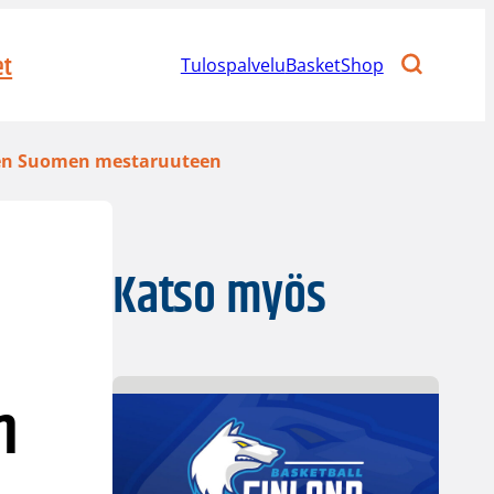
et
Tulospalvelu
BasketShop
seen Suomen mestaruuteen
Katso myös
n