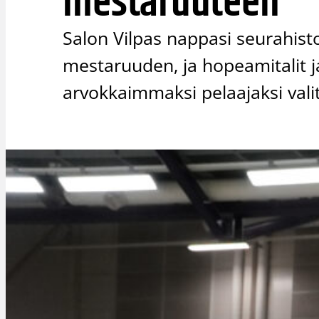
mestaruuteen
Salon Vilpas nappasi seurahi
mestaruuden, ja hopeamitalit jae
arvokkaimmaksi pelaajaksi vali