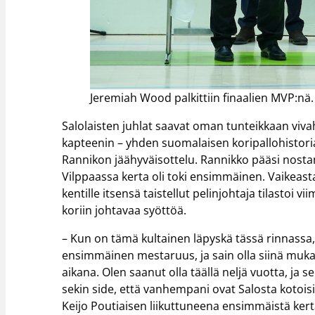
Jeremiah Wood palkittiin finaalien MVP:nä. 
Salolaisten juhlat saavat oman tunteikkaan vivah
kapteenin – yhden suomalaisen koripallohistor
Rannikon jäähyväisottelu. Rannikko pääsi nost
Vilppaassa kerta oli toki ensimmäinen. Vaikeast
kentille itsensä taistellut pelinjohtaja tilasto
koriin johtavaa syöttöä.
– Kun on tämä kultainen läpyskä tässä rinnassa,
ensimmäinen mestaruus, ja sain olla siinä muka
aikana. Olen saanut olla täällä neljä vuotta, ja 
sekin side, että vanhempani ovat Salosta kotoisin
Keijo Poutiaisen liikuttuneena ensimmäistä kertaa