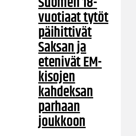
Suomen 18-
vuotiaat tytöt
päihittivät
Saksan ja
etenivät EM-
kisojen
kahdeksan
parhaan
joukkoon