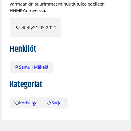
varmaankin suurimmat minuutit tulee edelleen
HNMKY:n riveissä.
Päivitetty
21.05.2021
Henkilöt
Samuli Mäkelä
Kategoriat
Korisliiga
Sarjat