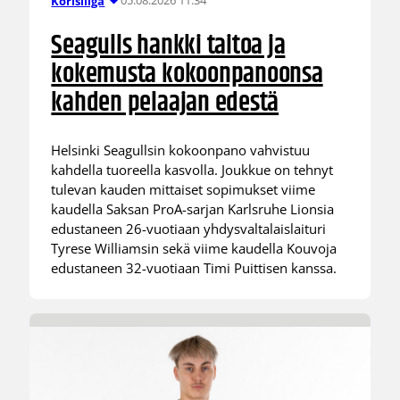
05.08.2026 11:34
Korisliiga
Seagulls hankki taitoa ja
kokemusta kokoonpanoonsa
kahden pelaajan edestä
Helsinki Seagullsin kokoonpano vahvistuu
kahdella tuoreella kasvolla. Joukkue on tehnyt
tulevan kauden mittaiset sopimukset viime
kaudella Saksan ProA-sarjan Karlsruhe Lionsia
edustaneen 26-vuotiaan yhdysvaltalaislaituri
Tyrese Williamsin sekä viime kaudella Kouvoja
edustaneen 32-vuotiaan Timi Puittisen kanssa.