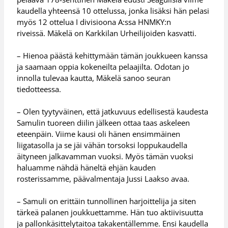
kaudella yhteensä 10 ottelussa, jonka lisäksi hän pelasi
myös 12 ottelua I divisioona A:ssa HNMKY:n
riveissä. Mäkelä on Karkkilan Urheilijoiden kasvatti.
– Hienoa päästä kehittymään tämän joukkueen kanssa
ja saamaan oppia kokeneilta pelaajilta. Odotan jo
innolla tulevaa kautta, Mäkelä sanoo seuran
tiedotteessa.
– Olen tyytyväinen, että jatkuvuus edellisestä kaudesta
Samulin tuoreen diilin jälkeen ottaa taas askeleen
eteenpäin. Viime kausi oli hänen ensimmäinen
liigatasolla ja se jäi vähän torsoksi loppukaudella
äityneen jalkavamman vuoksi. Myös tämän vuoksi
haluamme nähdä häneltä ehjän kauden
rosterissamme, päävalmentaja Jussi Laakso avaa.
– Samuli on erittäin tunnollinen harjoittelija ja siten
tärkeä palanen joukkuettamme. Hän tuo aktiivisuutta
ja pallonkäsittelytaitoa takakentällemme. Ensi kaudella