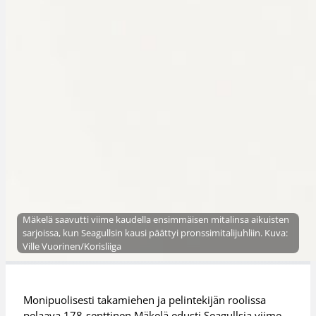
Mäkelä saavutti viime kaudella ensimmäisen mitalinsa aikuisten
sarjoissa, kun Seagullsin kausi päättyi pronssimitalijuhliin. Kuva:
Ville Vuorinen/Korisliiga
Monipuolisesti takamiehen ja pelintekijän roolissa
pelaava 178-senttinen Mäkelä edusti Seagullsia viime