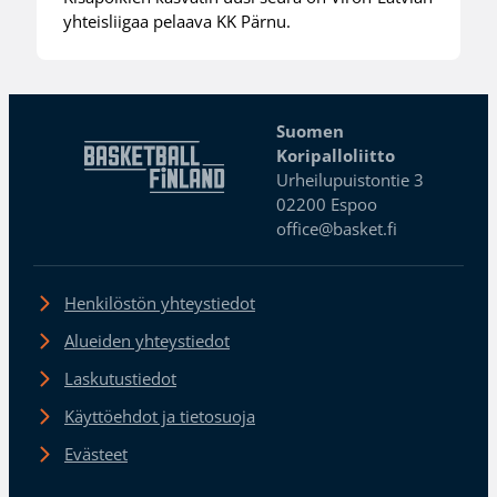
yhteisliigaa pelaava KK Pärnu.
Suomen
Koripalloliitto
Urheilupuistontie 3
02200 Espoo
office@basket.fi
Henkilöstön yhteystiedot
Alueiden yhteystiedot
Laskutustiedot
Käyttöehdot ja tietosuoja
Evästeet