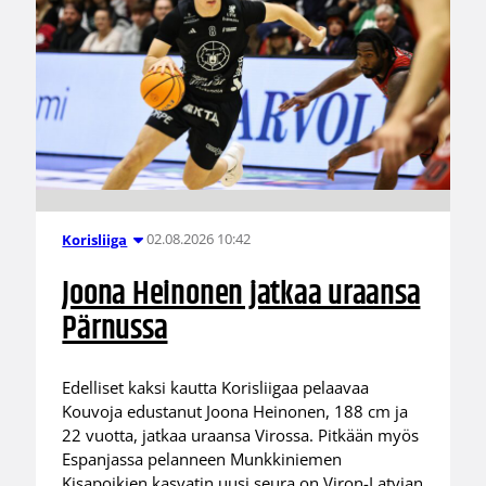
02.08.2026 10:42
Korisliiga
Joona Heinonen jatkaa uraansa
Pärnussa
Edelliset kaksi kautta Korisliigaa pelaavaa
Kouvoja edustanut Joona Heinonen, 188 cm ja
22 vuotta, jatkaa uraansa Virossa. Pitkään myös
Espanjassa pelanneen Munkkiniemen
Kisapoikien kasvatin uusi seura on Viron-Latvian