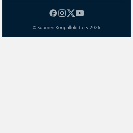
© Suomen Koripalloliitto ry 2026