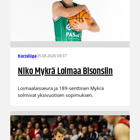
05.08.2026 09:37
Korisliiga
Niko Mykrä Loimaa Bisonsiin
Loimaalaisseura ja 189-senttinen Mykrä
solmivat yksivuotisen sopimuksen.