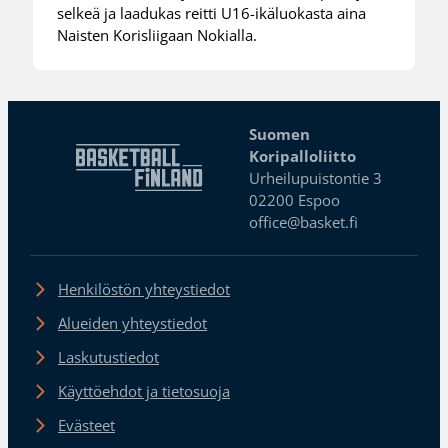
selkeä ja laadukas reitti U16-ikäluokasta aina
Naisten Korisliigaan Nokialla.
Suomen
Koripalloliitto
Urheilupuistontie 3
02200 Espoo
office@basket.fi
Henkilöstön yhteystiedot
Alueiden yhteystiedot
Laskutustiedot
Käyttöehdot ja tietosuoja
Evästeet