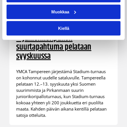
28.07.2026 16:04
Alueet
Muokkaa
Stadium-turnaukseen
Tampereelle yli 200 joukkuetta
Kiellä
– juniorikoripallon
suurtapahtuma pelataan
syyskuussa
YMCA Tampereen järjestämä Stadium-turnaus
on kohonnut uudelle sataluvulle. Tampereella
pelataan 12.–13. syyskuuta yksi Suomen
suurimmista ja Pirkanmaan suurin
juniorikoripalloturnaus, kun Stadium-turnaus
kokoaa yhteen yli 200 joukkuetta eri puolilta
maata. Kahden päivän aikana kentillä pelataan
satoja otteluita.