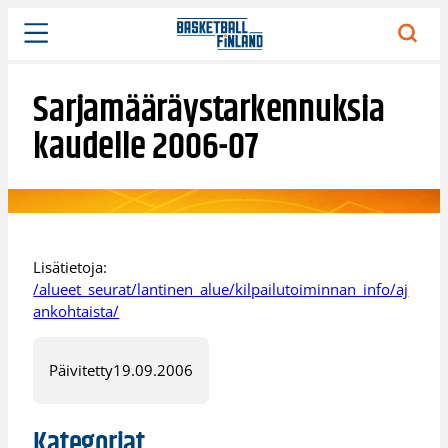
Siirry
sisältöön
Sarjamääräystarkennuksia
kaudelle 2006-07
Lisätietoja:
/alueet_seurat/lantinen_alue/kilpailutoiminnan_info/aj
ankohtaista/
Päivitetty
19.09.2006
Kategoriat