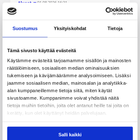
01.08.2026 16:31
Alueet
Mikko Salminen BC Nokian
toiminnanjohtajaksi
Suostumus
Yksityiskohdat
Tietoja
BC Nokian toiminnanjohtajana toimii kauden
Tämä sivusto käyttää evästeitä
2026–2027 alusta Mikko Salminen.
Käytämme evästeitä tarjoamamme sisällön ja mainosten
räätälöimiseen, sosiaalisen median ominaisuuksien
tukemiseen ja kävijämäärämme analysoimiseen. Lisäksi
jaamme sosiaalisen median, mainosalan ja analytiikka-
alan kumppaneillemme tietoja siitä, miten käytät
sivustoamme. Kumppanimme voivat yhdistää näitä
tietoja muihin tietoihin, joita olet antanut heille tai joita on
kerätty, kun olet käyttänyt heidän palvelujaan.
Salli kaikki