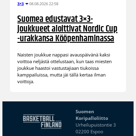
08.08.2026 22:58
3×3
Suomea edustavat 3×3-
joukkueet aloittivat Nordic Cup
-urakkansa Kööpenhaminassa
Naisten joukkue nappasi avauspäivänä kaksi
voittoa neljästä ottelustaan, kun taas miesten
joukkue haastoi vastustajiaan tiukoissa
kamppailuissa, mutta jäi tällä kertaa ilman
voittoja.
Suomen
Koripalloliitto
Urheilupuistontie 3
02200 Espoo