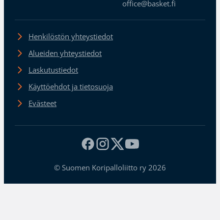
office@basket.fi
Henkilöstön yhteystiedot
Alueiden yhteystiedot
Laskutustiedot
Käyttöehdot ja tietosuoja
Evästeet
© Suomen Koripalloliitto ry 2026