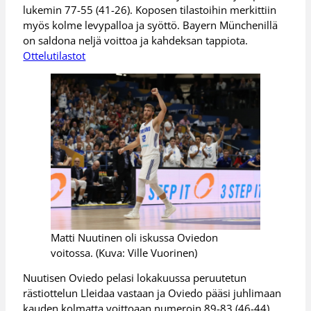
lukemin 77-55 (41-26). Koposen tilastoihin merkittiin
myös kolme levypalloa ja syöttö. Bayern Münchenillä
on saldona neljä voittoa ja kahdeksan tappiota.
Ottelutilastot
Matti Nuutinen oli iskussa Oviedon
voitossa. (Kuva: Ville Vuorinen)
Nuutisen Oviedo pelasi lokakuussa peruutetun
rästiottelun Lleidaa vastaan ja Oviedo pääsi juhlimaan
kauden kolmatta voittoaan numeroin 89-83 (46-44).