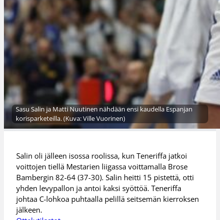
Sasu Salin ja Matti Nuutinen nähdään ensi kaudella Espanjan
korisparketeilla. (Kuva: Ville Vuorinen)
Salin oli jälleen isossa roolissa, kun Teneriffa jatkoi
voittojen tiellä Mestarien liigassa voittamalla Brose
Bambergin 82-64 (37-30). Salin heitti 15 pistettä, otti
yhden levypallon ja antoi kaksi syöttöä. Teneriffa
johtaa C-lohkoa puhtaalla pelillä seitsemän kierroksen
jälkeen.