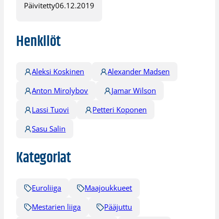
Päivitetty
06.12.2019
Henkilöt
Aleksi Koskinen
Alexander Madsen
Anton Mirolybov
Jamar Wilson
Lassi Tuovi
Petteri Koponen
Sasu Salin
Kategoriat
Euroliiga
Maajoukkueet
Mestarien liiga
Pääjuttu