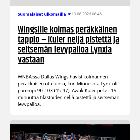
10.08.2026 08:46
Suomalaiset ulkomailla
Wingsille kolmas peräkkäinen
tappio – Kuier neljä pistettä ja
seitsemän levypalloa Lynxia
vastaan
WNBA:ssa Dallas Wings hävisi kolmannen
peräkkäisen ottelunsa, kun Minnesota Lynx oli
parempi 90-103 (45-47). Awak Kuier pelasi 19
minuuttia tilastoiden neljä pistettä ja seitsemän
levypalloa.