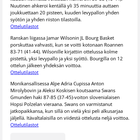
Nuutinen ahkeroi kentällä yli 35 minuuttia auttaen
joukkuettaan 20 pisteen, kuuden levypallon yhden
syötön ja yhden riiston tilastoilla.
Ottelutilastot
Ranskan liigassa Jamar Wilsonin JL Bourg Basket
porskuttaa vahvasti, kun se voitti kotonaan Roannen
83-71 (41-44). Wilsonille kirjattiin ottelussa kolme
pistettä, yksi levypallo ja yksi syöttö. Bourgilla on 12
ottelun jälkeen yhdeksän voittoa.
Ottelutilastot
Monikansallisessa Alpe Adria Cupissa Anton
Mirolybovin ja Aleksi Koskisen koutsaama Swans
Gmunden haki 87-85 (37-45)-voiton slovenialaisen
Hopsi Polzelan vieraana. Swans on varmistanut
jatkopaikkansa, kun sillä on vielä yksi peli alkusarjaa
jäljellä. Itävaltalaisilla on viidestä ottelusta neljä voittoa.
Ottelutilastot