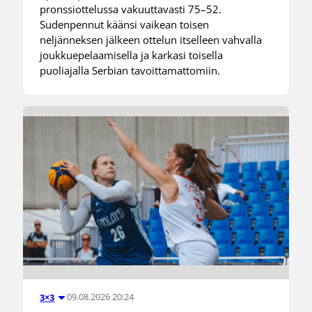
pronssiottelussa vakuuttavasti 75–52.
Sudenpennut käänsi vaikean toisen
neljänneksen jälkeen ottelun itselleen vahvalla
joukkuepelaamisella ja karkasi toisella
puoliajalla Serbian tavoittamattomiin.
09.08.2026 20:24
3×3