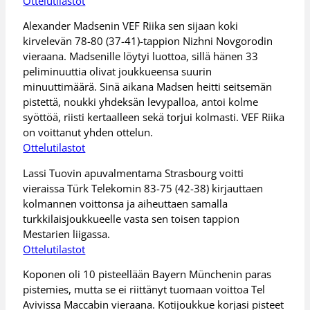
Ottelutilastot
Alexander Madsenin VEF Riika sen sijaan koki
kirvelevän 78-80 (37-41)-tappion Nizhni Novgorodin
vieraana. Madsenille löytyi luottoa, sillä hänen 33
peliminuuttia olivat joukkueensa suurin
minuuttimäärä. Sinä aikana Madsen heitti seitsemän
pistettä, noukki yhdeksän levypalloa, antoi kolme
syöttöä, riisti kertaalleen sekä torjui kolmasti. VEF Riika
on voittanut yhden ottelun.
Ottelutilastot
Lassi Tuovin apuvalmentama Strasbourg voitti
vieraissa Türk Telekomin 83-75 (42-38) kirjauttaen
kolmannen voittonsa ja aiheuttaen samalla
turkkilaisjoukkueelle vasta sen toisen tappion
Mestarien liigassa.
Ottelutilastot
Koponen oli 10 pisteellään Bayern Münchenin paras
pistemies, mutta se ei riittänyt tuomaan voittoa Tel
Avivissa Maccabin vieraana. Kotijoukkue korjasi pisteet