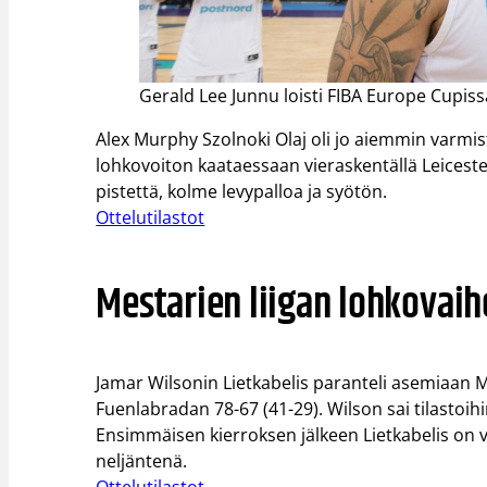
Gerald Lee Junnu loisti FIBA Europe Cupissa
Alex Murphy Szolnoki Olaj oli jo aiemmin varmi
lohkovoiton kaataessaan vieraskentällä Leiceste
pistettä, kolme levypalloa ja syötön.
Ottelutilastot
Mestarien liigan lohkovaih
Jamar Wilsonin Lietkabelis paranteli asemiaan M
Fuenlabradan 78-67 (41-29). Wilson sai tilastoihin
Ensimmäisen kierroksen jälkeen Lietkabelis on 
neljäntenä.