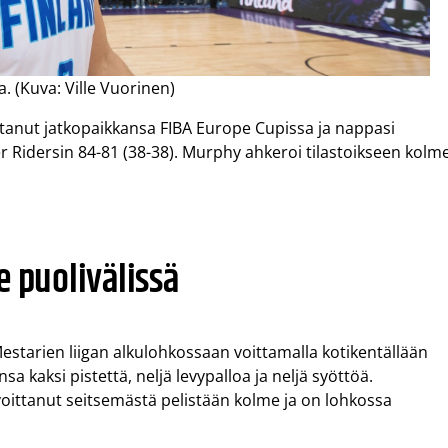
. (Kuva: Ville Vuorinen)
stanut jatkopaikkansa FIBA Europe Cupissa ja nappasi
r Ridersin 84-81 (38-38). Murphy ahkeroi tilastoikseen kolm
e puolivälissä
estarien liigan alkulohkossaan voittamalla kotikentällään
sa kaksi pistettä, neljä levypalloa ja neljä syöttöä.
voittanut seitsemästä pelistään kolme ja on lohkossa