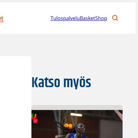
et
Tulospalvelu
BasketShop
–
Katso myös