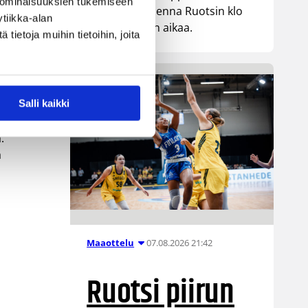
 ominaisuuksien tukemiseen
kohtaa huomenna Ruotsin klo
ssä
tiikka-alan
19.30 Suomen aikaa.
ietoja muihin tietoihin, joita
Salli kaikki
rt
.
a
07.08.2026 21:42
Maaottelu
Ruotsi piirun