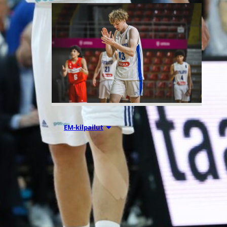
08.08.2026 00:37
EM-kilpailut
Suomen 16-
vuotiaat pojat
voittivat