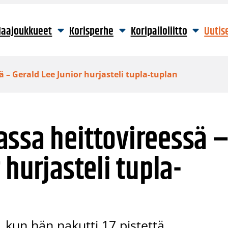
aajoukkueet
Korisperhe
Koripalloliitto
Uutis
 – Gerald Lee Junior hurjasteli tupla-tuplan
assa heittovireessä 
 hurjasteli tupla-
 kun hän nakutti 17 pistettä