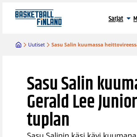
Siirry
sisältöön
Sarjat
M
Uutiset
Sasu Salin kuumassa heittovireessä
Sasu Salin kuum
Gerald Lee Junior
tuplan
Sasu Salinin käsi kävi kuumana,