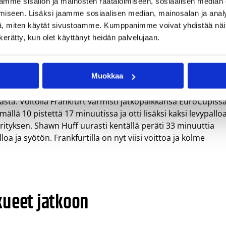
 Toisella puoliajalla tahti vähän hiljeni ja Salin kasasi
mme sisällön ja mainosten räätälöimiseen, sosiaalisen median
yös seitsemän levypalloa. Malaga jatkaa lohkon kärjessä yhde
iseen. Lisäksi jaamme sosiaalisen median, mainosalan ja analy
ppiolla.
, miten käytät sivustoamme. Kumppanimme voivat yhdistää näitä t
n kerätty, kun olet käyttänyt heidän palvelujaan.
aan jolla ei ole kuin voitettavaa. Itselläni heitto upposi ihan
liin, Salin myhäili ottelun jälkeen.
Muokkaa
 Skylinersin hurjaan lentoon toisella puoliajalla ja Frankfu
asta. Voitolla Frankfurt varmisti jatkopaikkansa EuroCupissa
ällä 10 pistettä 17 minuutissa ja otti lisäksi kaksi levypallo
rityksen. Shawn Huff uurasti kentällä peräti 33 minuuttia
loa ja syötön. Frankfurtilla on nyt viisi voittoa ja kolme
kueet jatkoon