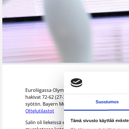
Euroliigassa Olympiakosin loppupuristus oli lii
hakivat 72-62 (27-31)-vierasvoiton. Koponen heitt
Suostumus
syötön. Bayern Münchenin saldo on kolme voittoa
Ottelutilastot
Tämä sivusto käyttää eväste
Salin oli liekeissä erityisesti ensimmäisellä puo