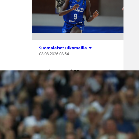
Suomalaiset ulkomailla
08.08.2026 08:54
Wingsille
tappio
Valkyriesia
vastaan –
Kuier neljä