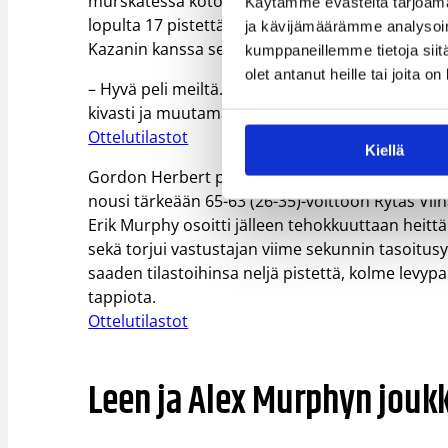
murskatessa kotonaan Mornar Barin 113-76 (62-41).
Käytämme evästeitä tarjoama
lopulta 17 pistettä. Salin dyykkasi ottelussa m
ja kävijämäärämme analysoim
Kazanin kanssa seitsemällä voitolla ja yhdellä ta
kumppaneillemme tietoja siitä
olet antanut heille tai joita o
– Hyvä peli meiltä. Aina vaikea pelata jengiä vast
kivasti ja muutama levykin näytti tarttuneen käpä
Ottelutilastot
Kiellä
Gordon Herbert piiskasi valmentamansa Frankfurt
nousi tärkeään 65-63 (26-35)-voittoon Rytas Viln
Erik Murphy osoitti jälleen tehokkuuttaan heittäm
sekä torjui vastustajan viime sekunnin tasoitusy
saaden tilastoihinsa neljä pistettä, kolme levypal
tappiota.
Ottelutilastot
Leen ja Alex Murphyn jouk