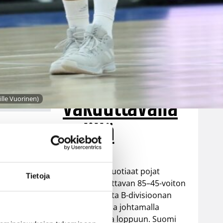
Luxemburgin
– EM-kisojen
voittotili
aukesi
vakuuttavalla
ille Vuorinen)
pelillä
Suomen 16-vuotiaat pojat
Tietoja
ottivat vakuuttavan 85–45-voiton
Luxemburgista B-divisioonan
EM-kilpailuissa johtamalla
ottelua alusta loppuun. Suomi