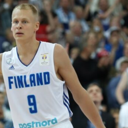
pistettä ja
kaksi
torjuntaa
WNBA:ssa Dallas Wings kärsi
tappion, kun Golden State
Valkyries oli parempi
loppulukemin 94-76 (44-36).
Awak Kuier tilastoi vaihdoissa
yhdeksässä ja puolessa
minuutissa neljä pistettä, yhden
levypallon ja kaksi torjuntaa.