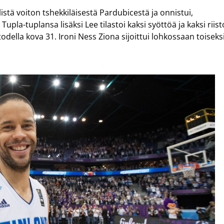
istä voiton tshekkiläisestä Pardubicestä ja onnistui,
upla-tuplansa lisäksi Lee tilastoi kaksi syöttöä ja kaksi riis
della kova 31. Ironi Ness Ziona sijoittui lohkossaan toiseksi