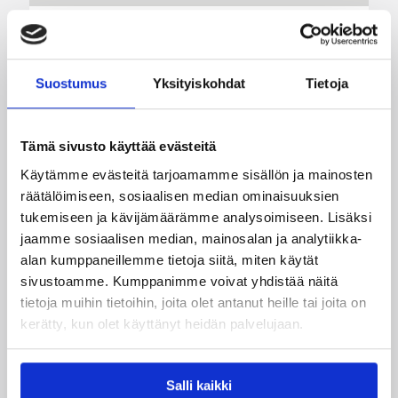
06.08.2026 21:44
Maaottelu
Susiladiesin puolustus rautaa
Suostumus
Yksityiskohdat
Tietoja
Tukholmassa –
harvinaislaatuinen voitto
Liettuasta
Tämä sivusto käyttää evästeitä
Käytämme evästeitä tarjoamamme sisällön ja mainosten
räätälöimiseen, sosiaalisen median ominaisuuksien
Susiladies nappasi harvinaislaatuisen voiton
tukemiseen ja kävijämäärämme analysoimiseen. Lisäksi
Liettuasta Tukholmassa pelatussa maaottelussa.
jaamme sosiaalisen median, mainosalan ja analytiikka-
Susiladies voitti vakuuttavasti Liettuan 81-70
alan kumppaneillemme tietoja siitä, miten käytät
(48-36) Elina Aarnisalon 22 pisteen
sivustoamme. Kumppanimme voivat yhdistää näitä
johdattamana. Suomi pelaa Tukholmassa vielä
tietoja muihin tietoihin, joita olet antanut heille tai joita on
toisen ottelun, kun huomenna vastaan tulee
Ruotsi.
kerätty, kun olet käyttänyt heidän palvelujaan.
Salli kaikki