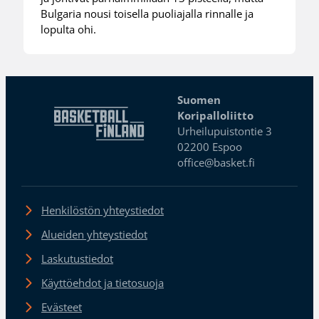
Bulgaria nousi toisella puoliajalla rinnalle ja
lopulta ohi.
Suomen
Koripalloliitto
Urheilupuistontie 3
02200 Espoo
office@basket.fi
Henkilöstön yhteystiedot
Alueiden yhteystiedot
Laskutustiedot
Käyttöehdot ja tietosuoja
Evästeet