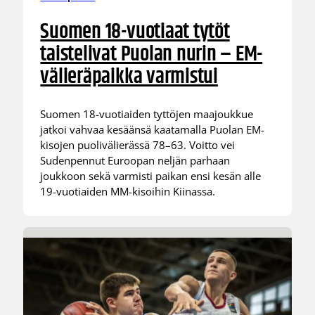
Suomen 18-vuotiaat tytöt
taistelivat Puolan nurin – EM-
välieräpaikka varmistui
Suomen 18-vuotiaiden tyttöjen maajoukkue
jatkoi vahvaa kesäänsä kaatamalla Puolan EM-
kisojen puolivälierässä 78–63. Voitto vei
Sudenpennut Euroopan neljän parhaan
joukkoon sekä varmisti paikan ensi kesän alle
19-vuotiaiden MM-kisoihin Kiinassa.