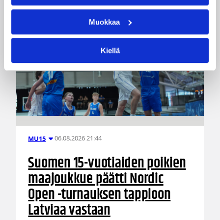
Muokkaa
Kiellä
06.08.2026 21:44
MU15
Suomen 15-vuotiaiden poikien
maajoukkue päätti Nordic
Open -turnauksen tappioon
Latviaa vastaan