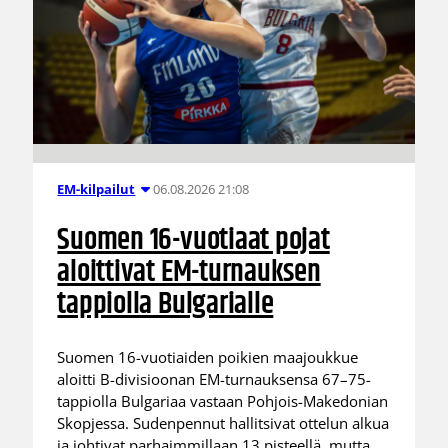
06.08.2026 21:08
EM-kilpailut
Suomen 16-vuotiaat pojat
aloittivat EM-turnauksen
tappiolla Bulgarialle
Suomen 16-vuotiaiden poikien maajoukkue
aloitti B-divisioonan EM-turnauksensa 67–75-
tappiolla Bulgariaa vastaan Pohjois-Makedonian
Skopjessa. Sudenpennut hallitsivat ottelun alkua
ja johtivat parhaimmillaan 13 pisteellä, mutta