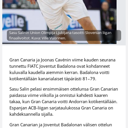
Sasu Salinin Union Olimpija Ljubljana tasoitti Slovenian liigan
finaalivoitot. Kuva: Ville Vuorinen.
Gran Canaria ja Joonas Cavénin viime kauden seurana
tunnettu FIATC Joventut Badalona ovat kohdanneet
kuluvalla kaudella aiemmin kerran. Badalona voitti
kotikentällään kanarialaiset täpärästi 81–79.
Sasu Salin pelasi ensimmäisen ottelunsa Gran Canarian
paidassa viime viikolla ja onnistui kahdesti kaaren
takaa, kun Gran Canaria voitti Andorran kotikentällään.
Espanjan ACB-liigan sarjataulukossa Gran Canaria on
kahdeksannella sijalla.
Gran Canarian ja Joventut Badalonan välisen ottelun