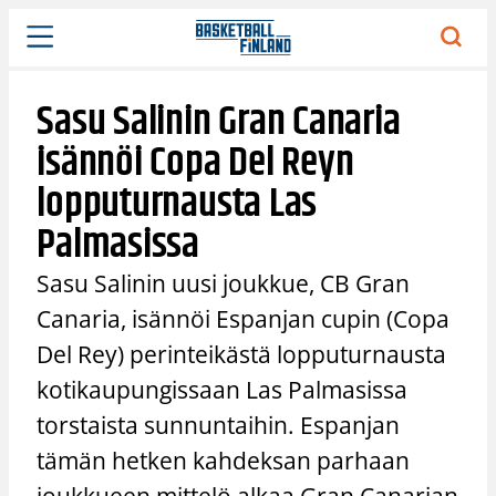
Siirry
sisältöön
Sasu Salinin Gran Canaria
isännöi Copa Del Reyn
lopputurnausta Las
Palmasissa
Sasu Salinin uusi joukkue, CB Gran
Canaria, isännöi Espanjan cupin (Copa
Del Rey) perinteikästä lopputurnausta
kotikaupungissaan Las Palmasissa
torstaista sunnuntaihin. Espanjan
tämän hetken kahdeksan parhaan
joukkueen mittelö alkaa Gran Canarian