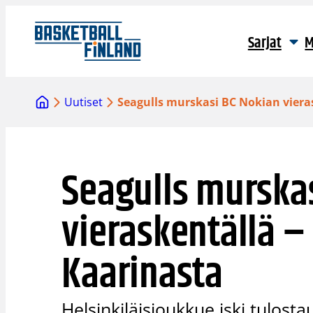
Siirry
sisältöön
Sarjat
M
Uutiset
Seagulls murskasi BC Nokian viera
Seagulls murska
vieraskentällä –
Kaarinasta
Helsinkiläisjoukkue iski tulostau