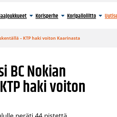
aajoukkueet
Korisperhe
Koripalloliitto
Uutis
skentällä – KTP haki voiton Kaarinasta
si BC Nokian
 KTP haki voiton
lulle peräti 44 pistettä