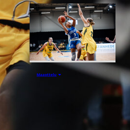
07.08.2026 21:42
Maaottelu
Ruotsi piirun
verran
Susiladiesia