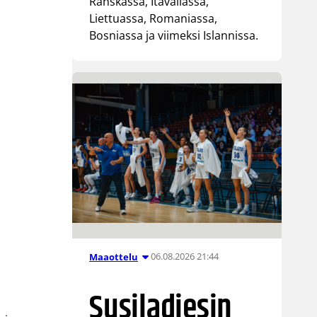
Ranskassa, Itävallassa,
Liettuassa, Romaniassa,
Bosniassa ja viimeksi Islannissa.
06.08.2026 21:44
Maaottelu
Susiladiesin