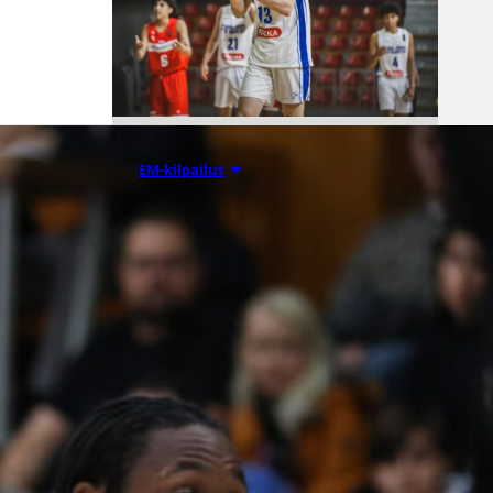
08.08.2026 00:37
EM-kilpailut
Suomen 16-
vuotiaat pojat
voittivat
Luxemburgin
– EM-kisojen