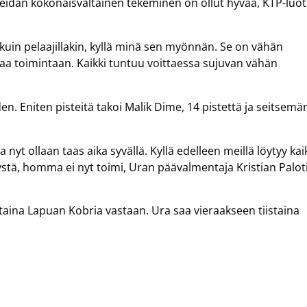
meidän kokonaisvaltainen tekeminen on ollut hyvää, KTP-luot
lä kuin pelaajillakin, kyllä minä sen myönnän. Se on vähän
aa toimintaan. Kaikki tuntuu voittaessa sujuvan vähän
n. Eniten pisteitä takoi Malik Dime, 14 pistettä ja seitsemä
 nyt ollaan taas aika syvällä. Kyllä edelleen meillä löytyy kai
ystä, homma ei nyt toimi, Uran päävalmentaja Kristian Palot
staina Lapuan Kobria vastaan. Ura saa vieraakseen tiistaina