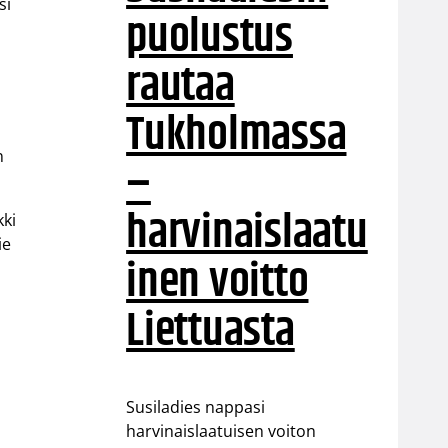
si
puolustus
rautaa
Tukholmassa
n
–
harvinaislaatu
kki
ie
inen voitto
Liettuasta
Susiladies nappasi
harvinaislaatuisen voiton