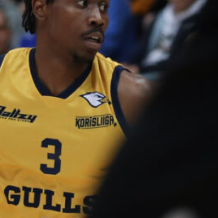
voittotili
aukesi
vakuuttavalla
pelillä
Suomen 16-vuotiaat pojat
ottivat vakuuttavan 85–45-voiton
Luxemburgista B-divisioonan
EM-kilpailuissa johtamalla
ottelua alusta loppuun. Suomi
kohtaa huomenna Ruotsin klo
19.30 Suomen aikaa.