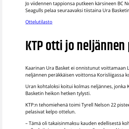
Jo viidennen tappionsa putkeen kärsineen BC No
Seagulls pelaa seuraavaksi tiistaina Ura Basketi
Ottelutilasto
KTP otti jo neljännen
Kaarinan Ura Basket ei onnistunut voittamaan Li
neljännen peräkkäisen voittonsa Korisliigassa ko
Uran kohtaloksi koitui kolmas neljännes, jonka 
Basketin heikon hetken tylysti.
KTP:n tehomiehenä toimi Tyrell Nelson 22 pisteel
pelasivat kelpo ottelun.
– Tämä oli takaisinmaksu kauden edellisestä koh