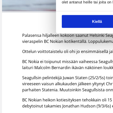
olet antanut heille tai joita o
Seagul
Kiellä
Palasensa hiljalleen kokoon saanut Helsinki Sea
vieraspelin BC Nokian kotikentällä. Loppulukemat
Ottelun voittotaistelu oli ohi jo ensimmäisellä ja
BC Nokia ei toipunut missään vaiheessa Seagulls
laituri Malcolm Bernardin ikävän näköinen loukk
Seagullsin pelintekijä Juwan Staten (25/2/5s) 
vireeseen vaisun alkukauden jälkeen yltynyt Chri
parhaiten Statenia. Muutoinkin Seagullsista on
BC Nokian heikon kotiesityksen tehokkain oli 1
debytoinut takamies Jonathan Hudson (9/3/6s) e