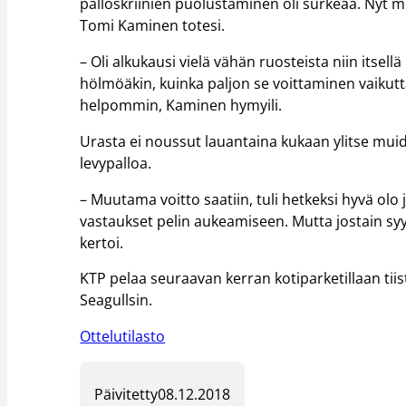
palloskriinien puolustaminen oli surkeaa. Nyt 
Tomi Kaminen totesi.
– Oli alkukausi vielä vähän ruosteista niin itsel
hölmöäkin, kuinka paljon se voittaminen vaikutt
helpommin, Kaminen hymyili.
Urasta ei noussut lauantaina kukaan ylitse muide
levypalloa.
– Muutama voitto saatiin, tuli hetkeksi hyvä olo ja
vastaukset pelin aukeamiseen. Mutta jostain sy
kertoi.
KTP pelaa seuraavan kerran kotiparketillaan tii
Seagullsin.
Ottelutilasto
Päivitetty
08.12.2018