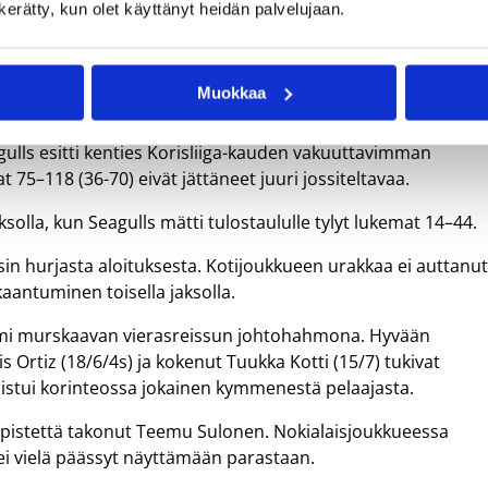
n kerätty, kun olet käyttänyt heidän palvelujaan.
ls ja pelintekijä Juwan Staten vakuuttivat Nokialla huikealla pelillään. Kuva: 
Muokkaa
gulls esitti kenties Korisliiga-kauden vakuuttavimman
 75–118 (36-70) eivät jättäneet juuri jossiteltavaa.
ksolla, kun Seagulls mätti tulostaululle tylyt lukemat 14–44.
in hurjasta aloituksesta. Kotijoukkueen urakkaa ei auttanu
aantuminen toisella jaksolla.
toimi murskaavan vierasreissun johtohahmona. Hyvään
s Ortiz (18/6/4s) ja kokenut Tuukka Kotti (15/7) tukivat
nistui korinteossa jokainen kymmenestä pelaajasta.
5 pistettä takonut Teemu Sulonen. Nokialaisjoukkueessa
i vielä päässyt näyttämään parastaan.