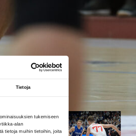
parempi
Tukholmassa
Susiladies päätti Tukholmassa
pelatun kahden ottelun
mittaisen miniturnauksen
tappioon, kun Ruotsi oli parempi
loppulukemin 73-68 (33-47).
Suomi pelaa seuraavan kerran
Tietoja
ensi viikonloppuna Helsingissä.
 ominaisuuksien tukemiseen
tiikka-alan
ietoja muihin tietoihin, joita