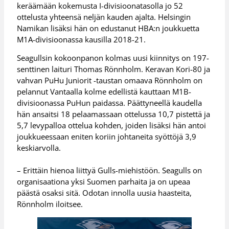
keräämään kokemusta I-divisioonatasolla jo 52
ottelusta yhteensä neljän kauden ajalta. Helsingin
Namikan lisäksi hän on edustanut HBA:n joukkuetta
M1A-divisioonassa kausilla 2018-21.
Seagullsin kokoonpanon kolmas uusi kiinnitys on 197-
senttinen laituri Thomas Rönnholm. Keravan Kori-80 ja
vahvan PuHu Juniorit -taustan omaava Rönnholm on
pelannut Vantaalla kolme edellistä kauttaan M1B-
divisioonassa PuHun paidassa. Päättyneellä kaudella
hän ansaitsi 18 pelaamassaan ottelussa 10,7 pistettä ja
5,7 levypalloa ottelua kohden, joiden lisäksi hän antoi
joukkueessaan eniten koriin johtaneita syöttöjä 3,9
keskiarvolla.
– Erittäin hienoa liittyä Gulls-miehistöön. Seagulls on
organisaationa yksi Suomen parhaita ja on upeaa
päästä osaksi sitä. Odotan innolla uusia haasteita,
Rönnholm iloitsee.