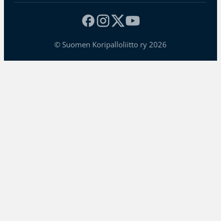
© Suomen Koripalloliitto ry 2026