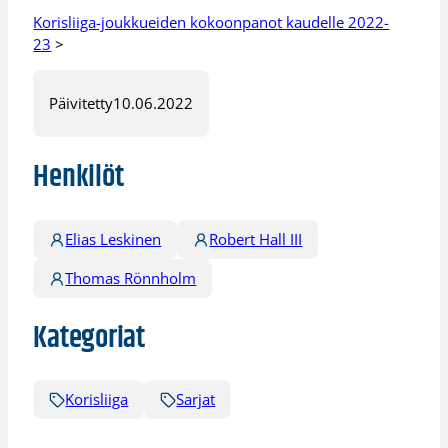
Korisliiga-joukkueiden kokoonpanot kaudelle 2022-
23
>
Päivitetty
10.06.2022
Henkilöt
Elias Leskinen
Robert Hall III
Thomas Rönnholm
Kategoriat
Korisliiga
Sarjat