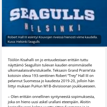
Robert Hall III esiintyi Kouvojen riveissä hienosti viime kaudella.
Kuva: Helsinki Seagulls
Töölön Kisahalli on jo entuudestaan erittäin tuttu
näyttämö Seagullsin tulevan kauden ensimmäiselle
ulkomaalaisvahvistukselle. Teksasin Grand Prairie’sta
kotoisin oleva 193-senttinen Robert “Trey” Hall III on
pelannut Suomessa jo kaudesta 2019-20, jolloin hän
liittyi mukaan PuHun M1B-divisioonan joukkueeseen.
– Olen erittäin onnellinen syntyneestä sopimuksesta,
joka on hieno uusi askel urallani eteenpäin. Aloitin
koripallourani kolme vuotta sitten Suomessa ja jo