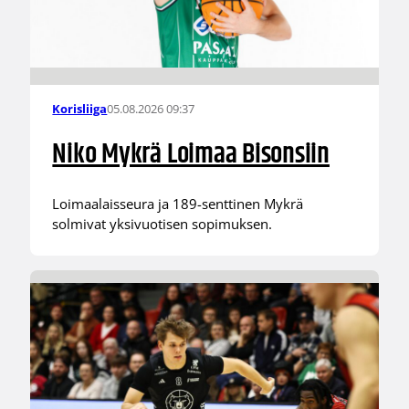
05.08.2026 09:37
Korisliiga
Niko Mykrä Loimaa Bisonsiin
Loimaalaisseura ja 189-senttinen Mykrä
solmivat yksivuotisen sopimuksen.