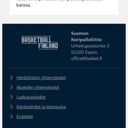
kanssa.
Suomen
Koripalloliitto
Urheilupuistontie 3
02200 Espoo
office@basket.fi
Henkilöstön yhteystiedot
Alueiden yhteystiedot
Laskutustiedot
Käyttöehdot ja tietosuoja
Evästeet