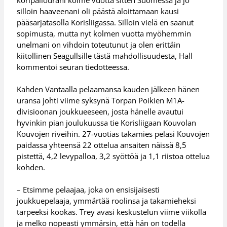
silloin haaveenani oli päästä aloittamaan kausi
pääsarjatasolla Korisliigassa. Silloin vielä en saanut
sopimusta, mutta nyt kolmen vuotta myöhemmin
unelmani on vihdoin toteutunut ja olen erittäin
kiitollinen Seagullsille tästä mahdollisuudesta, Hall
kommentoi seuran tiedotteessa.
Kahden Vantaalla pelaamansa kauden jälkeen hänen
uransa johti viime syksynä Torpan Poikien M1A-
divisioonan joukkueeseen, josta hänelle avautui
hyvinkin pian joulukuussa tie Korisliigaan Kouvolan
Kouvojen riveihin. 27-vuotias takamies pelasi Kouvojen
paidassa yhteensä 22 ottelua ansaiten näissä 8,5
pistettä, 4,2 levypalloa, 3,2 syöttöä ja 1,1 riistoa ottelua
kohden.
– Etsimme pelaajaa, joka on ensisijaisesti
joukkuepelaaja, ymmärtää roolinsa ja takamieheksi
tarpeeksi kookas. Trey avasi keskustelun viime viikolla
ja melko nopeasti ymmärsin, että hän on todella