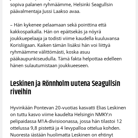
sopiva palanen ryhmäämme, Helsinki Seagullsin
päävalmentaja Jussi Laakso avaa.
– Hän kykenee pelaamaan sekä pointtina että
kakkospaikalla. Hän on epäitsekäs ja nöyrä
joukkuepelaaja ja todisti viime kaudella kuuluvansa
Korisliigaan. Kaiken tämän lisäksi hän voi liittyä
ryhmäämme välittömästi, koska asuu
pääkaupunkiseudulla. Tämä fakta helpottaa edelleen
hänen sulautumistaan joukkueeseen.
Leskinen ja Rönnholm uutena Seagullsin
riveihin
Hyvinkään Pontevan 20-vuotias kasvatti Elias Leskinen
on tuttu kasvo viime kaudelta Helsingin NMKY:n
pelipaidassa M1A-divisioonassa, jossa hän tilastoi 12
ottelussa 9,8 pistettä ja 4 levypalloa ottelua kohden.
Nuoresta iästään huolimatta Leskinen on ehtinyt