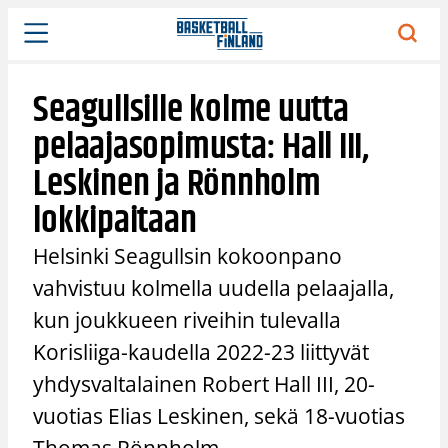
Siirry
sisältöön
Seagullsille kolme uutta
pelaajasopimusta: Hall III,
Leskinen ja Rönnholm
lokkipaitaan
Helsinki Seagullsin kokoonpano
vahvistuu kolmella uudella pelaajalla,
kun joukkueen riveihin tulevalla
Korisliiga-kaudella 2022-23 liittyvät
yhdysvaltalainen Robert Hall III, 20-
vuotias Elias Leskinen, sekä 18-vuotias
Thomas Rönnholm.