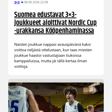
08.08.2026 22:58
3×3
Suomea edustavat 3×3-
joukkueet aloittivat Nordic Cup
-urakkansa Kööpenhaminassa
Naisten joukkue nappasi avauspäivänä kaksi
voittoa neljästä ottelustaan, kun taas miesten
joukkue haastoi vastustajiaan tiukoissa
kamppailuissa, mutta jäi tällä kertaa ilman
voittoja.