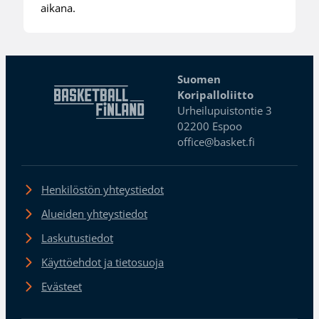
aikana.
Suomen
Koripalloliitto
Urheilupuistontie 3
02200 Espoo
office@basket.fi
Henkilöstön yhteystiedot
Alueiden yhteystiedot
Laskutustiedot
Käyttöehdot ja tietosuoja
Evästeet