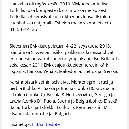
Hankalaa oli myös kesän 2010 MM-hopeamitalisti
Turkilla, joka kompasteli karsinnoissa melkoisesti.
Turkkilaiset keräsivät kuitenkin ylpeytensä tiistaina
Istanbulissa nuijimalla Tshekin maanrakoon pistein
81–58 (44–26).
Slovenian EM-kisat pelataan 4.-22. syyskuuta 2013.
Isäntämaa Slovenian lisäksi paikkansa kisoissa olivat
entuudestaan varmistaneet olympiaisäntä Iso-Britannia
sekä kesän 2011 EM-kisajoukkueiden terävin kärki:
Espanja, Ranska, Venäjä, Makedonia, Liettua ja Kreikka.
Karsinnoista kisoihin selvisivät Montenegro, Israel ja
Serbia (Lohko A), Saksa ja Ruotsi (Lohko B), Kroatia ja
Ukraina (Lohko C), Bosnia & Hertsegovina, Georgia ja
Latvia (Lohko D), Puola, Suomi ja Belgia (Lohko E) sekä
Italia, Turkki ja Tshekki (Lohko F). Perinteisistä EM-
kisamaista rannalle jäi Bulgaria.
Lisätietoja:
FIBA:n tiedote