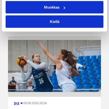
pronssiottelussa vakuuttavasti 75–52.
Muokkaa
Sudenpennut käänsi vaikean toisen
neljänneksen jälkeen ottelun itselleen vahvalla
joukkuepelaamisella ja karkasi toisella
Kiellä
puoliajalla Serbian tavoittamattomiin.
09.08.2026 20:24
3×3