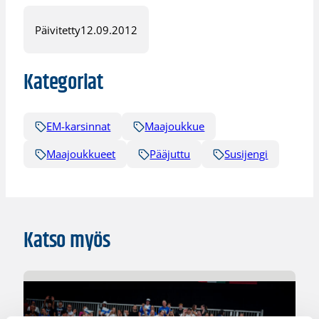
Päivitetty
12.09.2012
Kategoriat
EM-karsinnat
Maajoukkue
Maajoukkueet
Pääjuttu
Susijengi
Katso myös