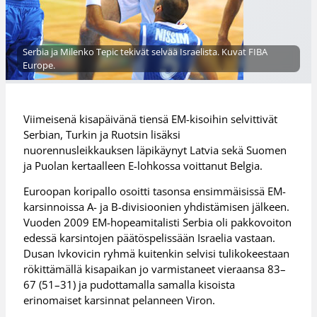
Serbia ja Milenko Tepic tekivät selvää Israelista. Kuvat FIBA
Europe.
Viimeisenä kisapäivänä tiensä EM-kisoihin selvittivät
Serbian, Turkin ja Ruotsin lisäksi
nuorennusleikkauksen läpikäynyt Latvia sekä Suomen
ja Puolan kertaalleen E-lohkossa voittanut Belgia.
Euroopan koripallo osoitti tasonsa ensimmäisissä EM-
karsinnoissa A- ja B-divisioonien yhdistämisen jälkeen.
Vuoden 2009 EM-hopeamitalisti Serbia oli pakkovoiton
edessä karsintojen päätöspelissään Israelia vastaan.
Dusan Ivkovicin ryhmä kuitenkin selvisi tulikokeestaan
rökittämällä kisapaikan jo varmistaneet vieraansa 83–
67 (51–31) ja pudottamalla samalla kisoista
erinomaiset karsinnat pelanneen Viron.