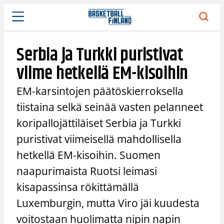
Siirry
sisältöön
Serbia ja Turkki puristivat
viime hetkellä EM-kisoihin
EM-karsintojen päätöskierroksella
tiistaina selkä seinää vasten pelanneet
koripallojättiläiset Serbia ja Turkki
puristivat viimeisellä mahdollisella
hetkellä EM-kisoihin. Suomen
naapurimaista Ruotsi leimasi
kisapassinsa rökittämällä
Luxemburgin, mutta Viro jäi kuudesta
voitostaan huolimatta nipin napin