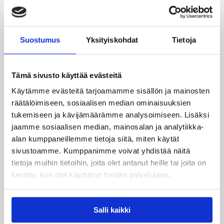
Suostumus
Yksityiskohdat
Tietoja
Tämä sivusto käyttää evästeitä
Käytämme evästeitä tarjoamamme sisällön ja mainosten
räätälöimiseen, sosiaalisen median ominaisuuksien
tukemiseen ja kävijämäärämme analysoimiseen. Lisäksi
09.08.2026 22:47
EM-kilpailut
jaamme sosiaalisen median, mainosalan ja analytiikka-
alan kumppaneillemme tietoja siitä, miten käytät
Suomen 18-vuotiaat tytöt
sivustoamme. Kumppanimme voivat yhdistää näitä
päättivät EM-kisat
tietoja muihin tietoihin, joita olet antanut heille tai joita on
pronssijuhliin
kerätty, kun olet käyttänyt heidän palvelujaan.
Suomen 18-vuotiaat tytöt päättivät EM-kisansa
Salli kaikki
upeasti pronssimitaliin, kun Serbia kaatui