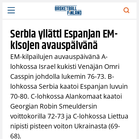
Siirry
sisältöön
Serbia yllätti Espanjan EM-
kisojen avauspäivänä
EM-kilpailujen auvauspäivänä A-
lohkossa Israel kukisti Venäjän Omri
Casspin johdolla lukemin 76-73. B-
lohkossa Serbia kaatoi Espanjan luvuin
70-80. C-lohkossa Alankomaat kaatoi
Georgian Robin Smeuldersin
voittokorilla 72-73 ja C-lohkossa Liettua
nipisti pisteen voiton Ukrainasta (69-
68).