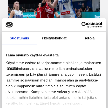
Suostumus
Yksityiskohdat
Tietoja
06.08.2026 21:24
EM-kilpailut
Suomen 18-vuotiaat tytöt
Tämä sivusto käyttää evästeitä
taistelivat Puolan nurin – EM-
Käytämme evästeitä tarjoamamme sisällön ja mainosten
välieräpaikka varmistui
räätälöimiseen, sosiaalisen median ominaisuuksien
tukemiseen ja kävijämäärämme analysoimiseen. Lisäksi
jaamme sosiaalisen median, mainosalan ja analytiikka-
Suomen 18-vuotiaiden tyttöjen maajoukkue
alan kumppaneillemme tietoja siitä, miten käytät
jatkoi vahvaa kesäänsä kaatamalla Puolan EM-
sivustoamme. Kumppanimme voivat yhdistää näitä
kisojen puolivälierässä 78–63. Voitto vei
tietoja muihin tietoihin, joita olet antanut heille tai joita on
Sudenpennut Euroopan neljän parhaan
kerätty, kun olet käyttänyt heidän palvelujaan.
joukkoon sekä varmisti paikan ensi kesän alle