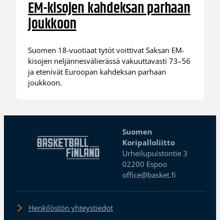
EM-kisojen kahdeksan parhaan
joukkoon
Suomen 18-vuotiaat tytöt voittivat Saksan EM-
kisojen neljännesvälierässä vakuuttavasti 73–56
ja etenivät Euroopan kahdeksan parhaan
joukkoon.
Suomen
Koripalloliitto
Urheilupuistontie 3
02200 Espoo
office@basket.fi
Henkilöstön yhteystiedot