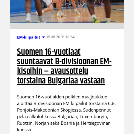
05.08.2026 18:54
EM-kilpailut
Suomen 16-vuotiaat
suuntaavat B-divisioonan EM-
kisoihin – avausottelu
torstaina Bulgariaa vastaan
Suomen 16-vuotiaiden poikien maajoukkue
aloittaa B-divisioonan EM-kilpailut torstaina 6.8.
Pohjois-Makedonian Skopjessa. Sudenpennut
pelaa alkulohkossa Bulgarian, Luxemburgin,
Ruotsin, Norjan sekä Bosnia ja Hertsegovinan
kanssa.