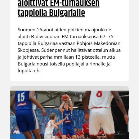
aloittivat EM-turnauksen
tappiolla Bulgarialle
Suomen 16-vuotiaiden poikien maajoukkue
aloitti B-divisioonan EM-turnauksensa 67–75-
tappiolla Bulgariaa vastaan Pohjois-Makedonian
Skopjessa. Sudenpennut hallitsivat ottelun alkua
ja johtivat parhaimmillaan 13 pisteellä, mutta
Bulgaria nousi toisella puoliajalla rinnalle ja
lopulta ohi.