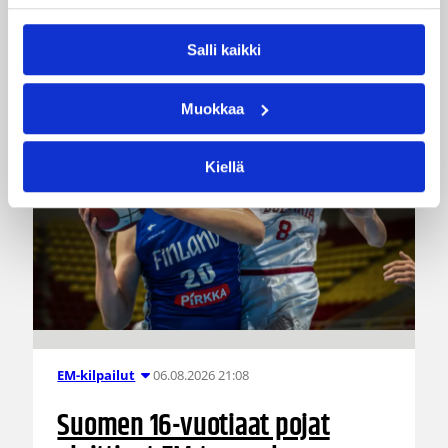
19-vuotiaiden MM-kisoihin Kiinassa.
Salli kaikki
Muokkaa
Kiellä
06.08.2026 21:08
EM-kilpailut
Suomen 16-vuotiaat pojat