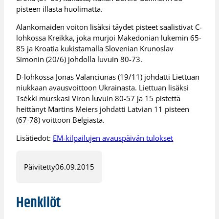
pisteen illasta huolimatta.
Alankomaiden voiton lisäksi täydet pisteet saalistivat C-
lohkossa Kreikka, joka murjoi Makedonian lukemin 65-
85 ja Kroatia kukistamalla Slovenian Krunoslav
Simonin (20/6) johdolla luvuin 80-73.
D-lohkossa Jonas Valanciunas (19/11) johdatti Liettuan
niukkaan avausvoittoon Ukrainasta. Liettuan lisäksi
Tsékki murskasi Viron luvuin 80-57 ja 15 pistettä
heittänyt Martins Meiers johdatti Latvian 11 pisteen
(67-78) voittoon Belgiasta.
Lisätiedot:
EM-kilpailujen avauspäivän tulokset
Päivitetty
06.09.2015
Henkilöt