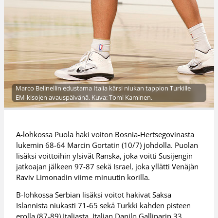
Marco Belinellin edustama Italia kärsi niukan tappion Turkille
EM-kisojen avauspäivänä. Kuva: Tomi Kaminen.
A-lohkossa Puola haki voiton Bosnia-Hertsegovinasta
lukemin 68-64 Marcin Gortatin (10/7) johdolla. Puolan
lisäksi voittoihin ylsivät Ranska, joka voitti Susijengin
jatkoajan jälkeen 97-87 sekä Israel, joka yllätti Venäjän
Raviv Limonadin viime minuutin korilla.
B-lohkossa Serbian lisäksi voitot hakivat Saksa
Islannista niukasti 71-65 sekä Turkki kahden pisteen
erolla (87-89) Italiasta, Italian Danilo Gallinarin 33