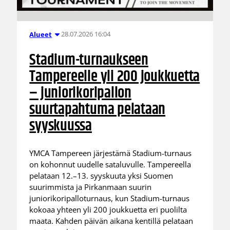
28.07.2026 16:04
Alueet
Stadium-turnaukseen
Tampereelle yli 200 joukkuetta
– juniorikoripallon
suurtapahtuma pelataan
syyskuussa
YMCA Tampereen järjestämä Stadium-turnaus
on kohonnut uudelle sataluvulle. Tampereella
pelataan 12.–13. syyskuuta yksi Suomen
suurimmista ja Pirkanmaan suurin
juniorikoripalloturnaus, kun Stadium-turnaus
kokoaa yhteen yli 200 joukkuetta eri puolilta
maata. Kahden päivän aikana kentillä pelataan