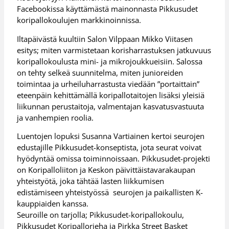
Facebookissa käyttämästä mainonnasta Pikkusudet
koripallokoulujen markkinoinnissa.
Iltapäivästä kuultiin Salon Vilppaan Mikko Viitasen
esitys; miten varmistetaan korisharrastuksen jatkuvuus
koripallokoulusta mini- ja mikrojoukkueisiin. Salossa
on tehty selkeä suunnitelma, miten junioreiden
toimintaa ja urheiluharrastusta viedään ”portaittain”
eteenpäin kehittämällä koripallotaitojen lisäksi yleisiä
liikunnan perustaitoja, valmentajan kasvatusvastuuta
ja vanhempien roolia.
Luentojen lopuksi Susanna Vartiainen kertoi seurojen
edustajille Pikkusudet-konseptista, jota seurat voivat
hyödyntää omissa toiminnoissaan. Pikkusudet-projekti
on Koripalloliiton ja Keskon päivittäistavarakaupan
yhteistyötä, joka tähtää lasten liikkumisen
edistämiseen yhteistyössä seurojen ja paikallisten K-
kauppiaiden kanssa.
Seuroille on tarjolla; Pikkusudet-koripallokoulu,
Pikkusudet Koripallorieha ja Pirkka Street Basket