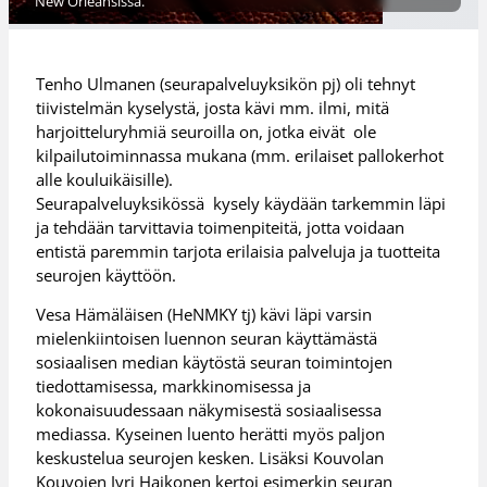
New Orleansissa.
Tenho Ulmanen (seurapalveluyksikön pj) oli tehnyt
tiivistelmän kyselystä, josta kävi mm. ilmi, mitä
harjoitteluryhmiä seuroilla on, jotka eivät ole
kilpailutoiminnassa mukana (mm. erilaiset pallokerhot
alle kouluikäisille).
Seurapalveluyksikössä kysely käydään tarkemmin läpi
ja tehdään tarvittavia toimenpiteitä, jotta voidaan
entistä paremmin tarjota erilaisia palveluja ja tuotteita
seurojen käyttöön.
Vesa Hämäläisen (HeNMKY tj) kävi läpi varsin
mielenkiintoisen luennon seuran käyttämästä
sosiaalisen median käytöstä seuran toimintojen
tiedottamisessa, markkinomisessa ja
kokonaisuudessaan näkymisestä sosiaalisessa
mediassa. Kyseinen luento herätti myös paljon
keskustelua seurojen kesken. Lisäksi Kouvolan
Kouvojen Jyri Haikonen kertoi esimerkin seuran