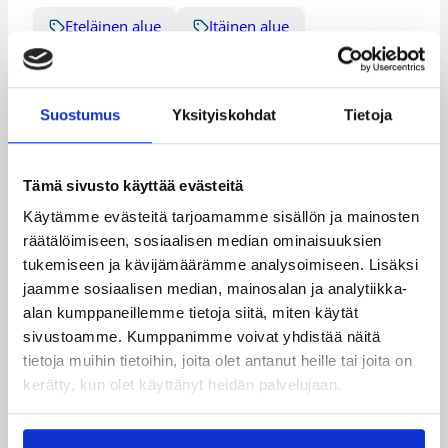
Eteläinen alue
Itäinen alue
Kaakkoinen alue
Keskinen alue
Läntinen alue
Pohjoinen alue
Suostumus
Yksityiskohdat
Tietoja
Tämä sivusto käyttää evästeitä
Katso myös
Käytämme evästeitä tarjoamamme sisällön ja mainosten
räätälöimiseen, sosiaalisen median ominaisuuksien
tukemiseen ja kävijämäärämme analysoimiseen. Lisäksi
jaamme sosiaalisen median, mainosalan ja analytiikka-
alan kumppaneillemme tietoja siitä, miten käytät
sivustoamme. Kumppanimme voivat yhdistää näitä
tietoja muihin tietoihin, joita olet antanut heille tai joita on
kerätty, kun olet käyttänyt heidän palvelujaan.
01.08.2026 16:34
Junioriturnaus