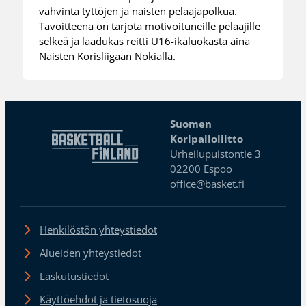
vahvinta tyttöjen ja naisten pelaajapolkua.
Tavoitteena on tarjota motivoituneille pelaajille
selkeä ja laadukas reitti U16-ikäluokasta aina
Naisten Korisliigaan Nokialla.
Suomen
Koripalloliitto
Urheilupuistontie 3
02200 Espoo
office@basket.fi
Henkilöstön yhteystiedot
Alueiden yhteystiedot
Laskutustiedot
Käyttöehdot ja tietosuoja