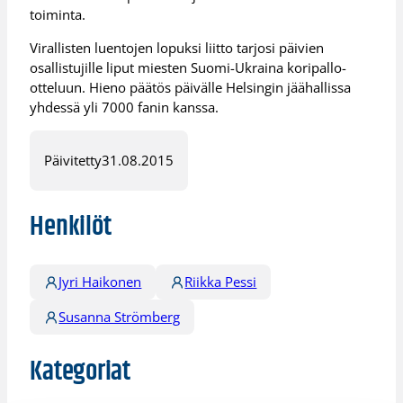
toiminta.
Virallisten luentojen lopuksi liitto tarjosi päivien
osallistujille liput miesten Suomi-Ukraina koripallo-
otteluun. Hieno päätös päivälle Helsingin jäähallissa
yhdessä yli 7000 fanin kanssa.
Päivitetty
31.08.2015
Henkilöt
Jyri Haikonen
Riikka Pessi
Susanna Strömberg
Kategoriat