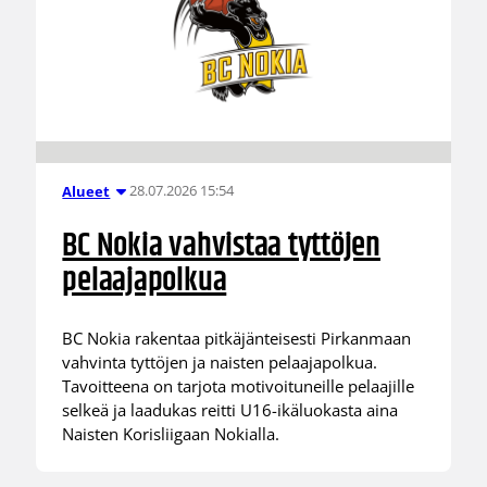
28.07.2026 15:54
Alueet
BC Nokia vahvistaa tyttöjen
pelaajapolkua
BC Nokia rakentaa pitkäjänteisesti Pirkanmaan
vahvinta tyttöjen ja naisten pelaajapolkua.
Tavoitteena on tarjota motivoituneille pelaajille
selkeä ja laadukas reitti U16-ikäluokasta aina
Naisten Korisliigaan Nokialla.