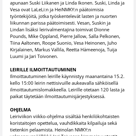
apunaan Suski Liikanen ja Linda Ikonen. Suski, Linda ja
Vesa ovat LaLeLi:n ja HeiNMKY:n päätoimisia
työntekijöitä, jotka työskentelevät lasten ja nuorten
liikunnan parissa päätoimisesti. Vesan, Suskin ja
Lindan lisäksi leirivalmentajina toimivat Dionne
Pounds, Mike Oppland, Pierre Jallow, Salla Pelkonen,
Tiina Aaltonen, Roope Suonio, Vesa Heinonen, Juho
Kirjalainen, Markus Vallila, Reetta Hämeenoja, Tuija
Luumi ja Jari Toivonen.
LEIRILLE ILMOITTAUTUMINEN
Ilmoittautuminen leirille käynnistyy maanantaina 15.2.
kello 15:00 leirin nettisivuille aukeavalla sähköisellä
ilmoittautumislomakkeella. Leirille otetaan 120 lasta ja
paikat täytetään ilmoittautumisjärjestyksessä.
OHJELMA
Leiriviikon viikko-ohjelma sisältää henkilökohtaisten
koristaitojen opettelua, vauhdikkaita kilpailuja sekä
tietenkin pelaamista. Heinolan NMKY:n