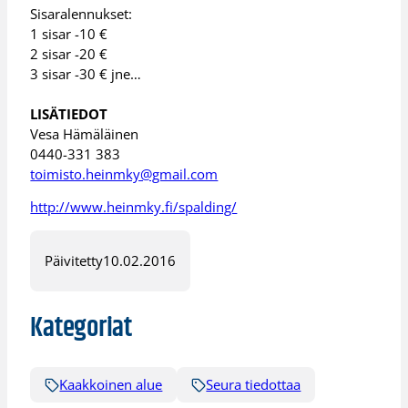
Sisaralennukset:
1 sisar -10 €
2 sisar -20 €
3 sisar -30 € jne…
LISÄTIEDOT
Vesa Hämäläinen
0440-331 383
toimisto.heinmky@gmail.com
http://www.heinmky.fi/spalding/
Päivitetty
10.02.2016
Kategoriat
Kaakkoinen alue
Seura tiedottaa