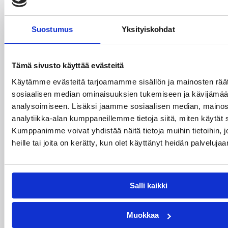
pelataan Tampereella tänä viikonloppuna.
Järjestyksessään 39. turnaus kerää yhteen 200
joukkuetta ja tuhansia koripallon ystäviä niin
Suostumus
Yksityiskohdat
Suomesta kuin ulkomailta.
Tämä sivusto käyttää evästeitä
Käytämme evästeitä tarjoamamme sisällön ja mainosten räät
sosiaalisen median ominaisuuksien tukemiseen ja kävijäm
analysoimiseen. Lisäksi jaamme sosiaalisen median, mainos
analytiikka-alan kumppaneillemme tietoja siitä, miten käytä
Kumppanimme voivat yhdistää näitä tietoja muihin tietoihin, jo
heille tai joita on kerätty, kun olet käyttänyt heidän palvelujaa
Salli kaikki
01.08.2026 16:31
Alueet
Mikko Salminen BC Nokian
Muokkaa