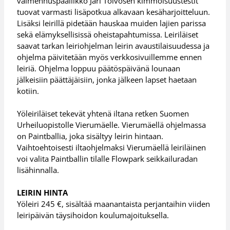
valmennuspäällikkö Jari Toivosen kimmoisuustestit
tuovat varmasti lisäpotkua alkavaan kesäharjoitteluun.
Lisäksi leirillä pidetään hauskaa muiden lajien parissa
sekä elämyksellisissä oheistapahtumissa. Leiriläiset
saavat tarkan leiriohjelman leirin avaustilaisuudessa ja
ohjelma päivitetään myös verkkosivuillemme ennen
leiriä. Ohjelma loppuu päätöspäivänä lounaan
jälkeisiin päättäjäisiin, jonka jälkeen lapset haetaan
kotiin.
Yöleiriläiset tekevät yhtenä iltana retken Suomen
Urheiluopistolle Vierumäelle. Vierumäellä ohjelmassa
on Paintballia, joka sisältyy leirin hintaan.
Vaihtoehtoisesti iltaohjelmaksi Vierumäellä leiriläinen
voi valita Paintballin tilalle Flowpark seikkailuradan
lisähinnalla.
LEIRIN HINTA
Yöleiri 245 €, sisältää maanantaista perjantaihin viiden
leiripäivän täysihoidon koulumajoituksella.