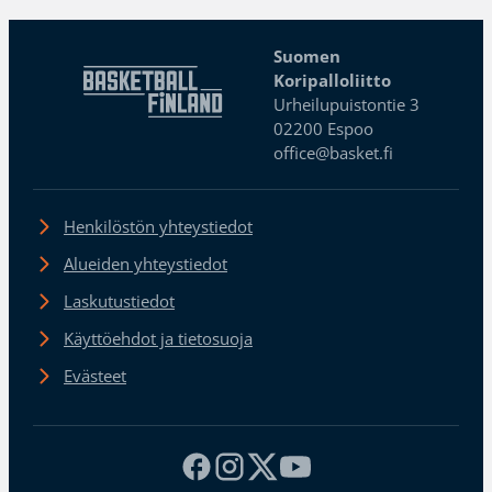
Suomen
Koripalloliitto
Urheilupuistontie 3
02200 Espoo
office@basket.fi
Henkilöstön yhteystiedot
Alueiden yhteystiedot
Laskutustiedot
Käyttöehdot ja tietosuoja
Evästeet