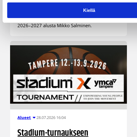
toiminnanjohtajaksi
Kiellä
BC Nokian toiminnanjohtajana toimii kauden
2026–2027 alusta Mikko Salminen.
28.07.2026 16:04
Alueet
Stadium-turnaukseen