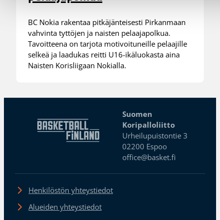
BC Nokia rakentaa pitkäjänteisesti Pirkanmaan
vahvinta tyttöjen ja naisten pelaajapolkua.
Tavoitteena on tarjota motivoituneille pelaajille
selkeä ja laadukas reitti U16-ikäluokasta aina
Naisten Korisliigaan Nokialla.
Suomen
Koripalloliitto
Urheilupuistontie 3
02200 Espoo
office@basket.fi
Henkilöstön yhteystiedot
Alueiden yhteystiedot