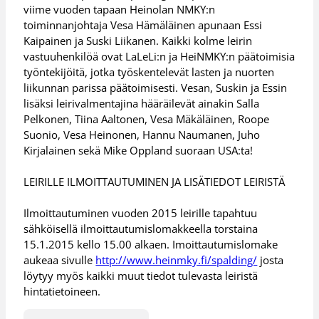
viime vuoden tapaan Heinolan NMKY:n
toiminnanjohtaja Vesa Hämäläinen apunaan Essi
Kaipainen ja Suski Liikanen. Kaikki kolme leirin
vastuuhenkilöä ovat LaLeLi:n ja HeiNMKY:n päätoimisia
työntekijöitä, jotka työskentelevät lasten ja nuorten
liikunnan parissa päätoimisesti. Vesan, Suskin ja Essin
lisäksi leirivalmentajina hääräilevät ainakin Salla
Pelkonen, Tiina Aaltonen, Vesa Mäkäläinen, Roope
Suonio, Vesa Heinonen, Hannu Naumanen, Juho
Kirjalainen sekä Mike Oppland suoraan USA:ta!
LEIRILLE ILMOITTAUTUMINEN JA LISÄTIEDOT LEIRISTÄ
Ilmoittautuminen vuoden 2015 leirille tapahtuu
sähköisellä ilmoittautumislomakkeella torstaina
15.1.2015 kello 15.00 alkaen. Imoittautumislomake
aukeaa sivulle
http://www.heinmky.fi/spalding/
josta
löytyy myös kaikki muut tiedot tulevasta leiristä
hintatietoineen.