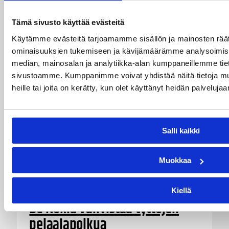
kokoaa yhteen yli 200 joukkuetta eri puolilta
maata. Kahden päivän aikana kentillä pelataan
Tämä sivusto käyttää evästeitä
satoja otteluita.
Käytämme evästeitä tarjoamamme sisällön ja mainosten räät
ominaisuuksien tukemiseen ja kävijämäärämme analysoimise
median, mainosalan ja analytiikka-alan kumppaneillemme tieto
sivustoamme. Kumppanimme voivat yhdistää näitä tietoja muihi
heille tai joita on kerätty, kun olet käyttänyt heidän palvelujaa
Salli kaikki
Muokkaa
28.07.2026 15:54
Alueet
Kiellä
BC Nokia vahvistaa tyttöjen
pelaajapolkua