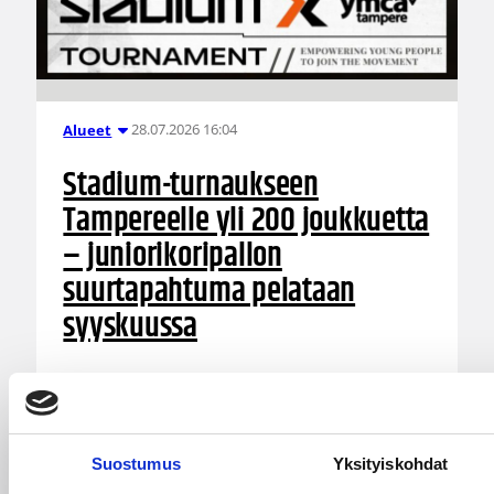
28.07.2026 16:04
Alueet
Stadium-turnaukseen
Tampereelle yli 200 joukkuetta
– juniorikoripallon
suurtapahtuma pelataan
syyskuussa
YMCA Tampereen järjestämä Stadium-turnaus
on kohonnut uudelle sataluvulle. Tampereella
pelataan 12.–13. syyskuuta yksi Suomen
suurimmista ja Pirkanmaan suurin
Suostumus
Yksityiskohdat
juniorikoripalloturnaus, kun Stadium-turnaus