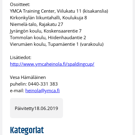
Osoitteet:
YMCA Training Center, Viilukatu 11 (kisakanslia)
Kirkonkylän liikuntahalli, Koulukuja 8
Niemelä-talo, Rajakatu 27
Jyrängön koulu, Koskensaarentie 7
Tommolan koulu, Hiidenhaudantie 2
Vierumäen koulu, Tupamäentie 1 (varakoulu)
Lisätiedot:
http://www.ymcaheinola.fi/spaldingcup/
Vesa Hämäläinen
puhelin: 0440-331 383
e-mail:
heinola@ymca.fi
Päivitetty
18.06.2019
Kategoriat