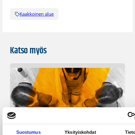
Kaakkoinen alue
Katso myös
Suostumus
Yksityiskohdat
Tiet