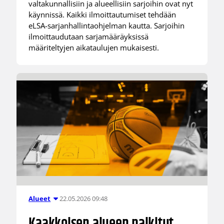
valtakunnallisiin ja alueellisiin sarjoihin ovat nyt
käynnissä. Kaikki ilmoittautumiset tehdään
eLSA-sarjanhallintaohjelman kautta. Sarjoihin
ilmoittaudutaan sarjamääräyksissä
määriteltyjen aikataulujen mukaisesti.
22.05.2026 09:48
Alueet
Kaakkoisen alueen palkitut