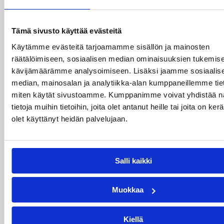
09.07.2026 20:02
Alueet
Vielä ehdit hakea mukaan
Tämä sivusto käyttää evästeitä
Lastenvalmennusverkostoon
Käytämme evästeitä tarjoamamme sisällön ja mainosten
kaudelle 2026–2027!
räätälöimiseen, sosiaalisen median ominaisuuksien tukemise
kävijämäärämme analysoimiseen. Lisäksi jaamme sosiaalis
median, mainosalan ja analytiikka-alan kumppaneillemme tieto
Syksyllä 2026 käynnistyvään kolmanteen
miten käytät sivustoamme. Kumppanimme voivat yhdistää nä
verkostovuoteen etsitään valmentajia, jotka
tietoja muihin tietoihin, joita olet antanut heille tai joita on ker
haluavat sitoutua lasten valmennuksen
olet käyttänyt heidän palvelujaan.
kehittämiseen henkilökohtaisella ja oman
arkiympäristönsä tasolla.
Salli kaikki
Muokkaa
Kiellä