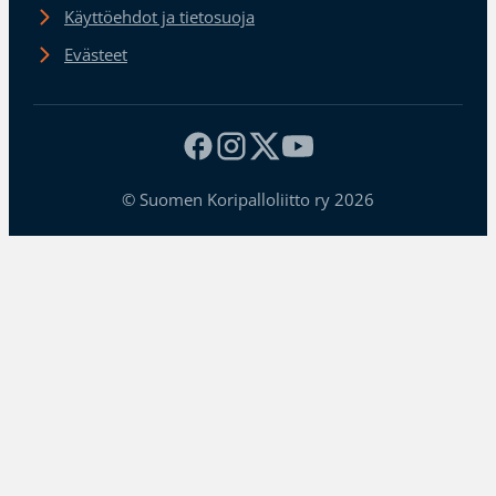
Käyttöehdot ja tietosuoja
Evästeet
© Suomen Koripalloliitto ry 2026