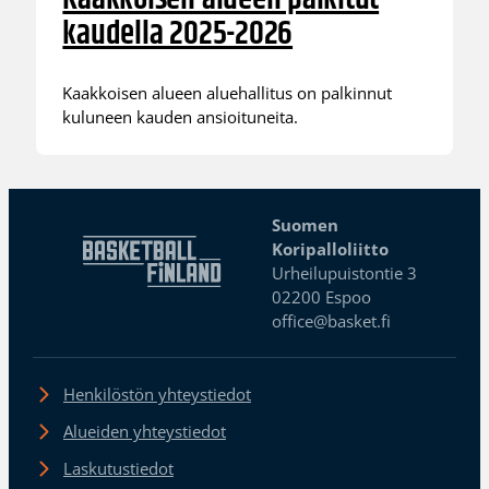
kaudella 2025-2026
Kaakkoisen alueen aluehallitus on palkinnut
kuluneen kauden ansioituneita.
Suomen
Koripalloliitto
Urheilupuistontie 3
02200 Espoo
office@basket.fi
Henkilöstön yhteystiedot
Alueiden yhteystiedot
Laskutustiedot