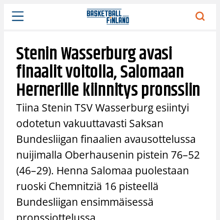
Siirry
sisältöön
Stenin Wasserburg avasi
finaalit voitolla, Salomaan
Hernerille kiinnitys pronssiin
Tiina Stenin TSV Wasserburg esiintyi
odotetun vakuuttavasti Saksan
Bundesliigan finaalien avausottelussa
nuijimalla Oberhausenin pistein 76–52
(46–29). Henna Salomaa puolestaan
ruoski Chemnitziä 16 pisteellä
Bundesliigan ensimmäisessä
pronssiottelussa.