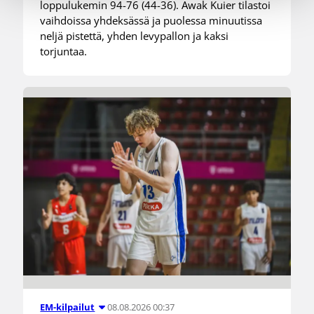
loppulukemin 94-76 (44-36). Awak Kuier tilastoi
vaihdoissa yhdeksässä ja puolessa minuutissa
neljä pistettä, yhden levypallon ja kaksi
torjuntaa.
08.08.2026 00:37
EM-kilpailut