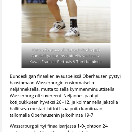
Henna Salomaa oli Hernerin koriseppä
Bundesliigan pronssimittelöavauksessa.
Kuvat: Francois Perthuis & Tomi Kaminen.
Bundesliigan finaalien avauspelissä Oberhausen pystyi
haastamaan Wasserburgin ensimmäisellä
neljänneksellä, mutta toisella kymmenminuuttisella
Wasserburg oli suvereeni. Neljännes päättyi
kotijoukkueen hyväksi 26–12, ja kolmannella jaksolla
hallitseva mestari laittoi lisää puita kamiinaan
tallomalla Oberhausenin jalkoihinsa 19-7.
Wasserburg siirtyi finaalisarjassa 1-0-johtoon 24