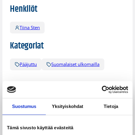
Henkilöt
Tiina Sten
Kategoriat
Pääjuttu
Suomalaiset ulkomailla
Katso myös
Suostumus
Yksityiskohdat
Tietoja
Tämä sivusto käyttää evästeitä