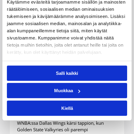
Käytämme evästeitä tarjoamamme sisällön ja mainosten
räätälöimiseen, sosiaalisen median ominaisuuksien
tukemiseen ja kävijämäärämme analysoimiseen. Lisäksi
jaamme sosiaalisen median, mainosalan ja analytiikka-
alan kumppaneillemme tietoja siitä, miten käytät
sivustoamme. Kumppanimme voivat yhdistää näitä
tietoja muihin tietoihin, joita olet antanut heille tai joita on
kerätty, kun olet käyttänyt heidän palvelujaan.
08.08.2026 08:54
Suomalaiset ulkomailla
Salli kaikki
Wingsille tappio Valkyriesia
Muokkaa
vastaan – Kuier neljä pistettä
ja kaksi torjuntaa
Kiellä
WNBA:ssa Dallas Wings kärsi tappion, kun
Golden State Valkyries oli parempi