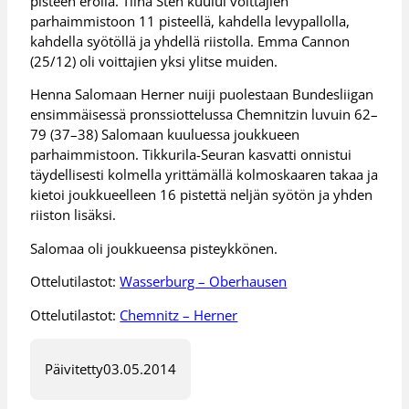
pisteen erolla. Tiina Sten kuului voittajien
parhaimmistoon 11 pisteellä, kahdella levypallolla,
kahdella syötöllä ja yhdellä riistolla. Emma Cannon
(25/12) oli voittajien yksi ylitse muiden.
Henna Salomaan Herner nuiji puolestaan Bundesliigan
ensimmäisessä pronssiottelussa Chemnitzin luvuin 62–
79 (37–38) Salomaan kuuluessa joukkueen
parhaimmistoon. Tikkurila-Seuran kasvatti onnistui
täydellisesti kolmella yrittämällä kolmoskaaren takaa ja
kietoi joukkueelleen 16 pistettä neljän syötön ja yhden
riiston lisäksi.
Salomaa oli joukkueensa pisteykkönen.
Ottelutilastot:
Wasserburg – Oberhausen
Ottelutilastot:
Chemnitz – Herner
Päivitetty
03.05.2014