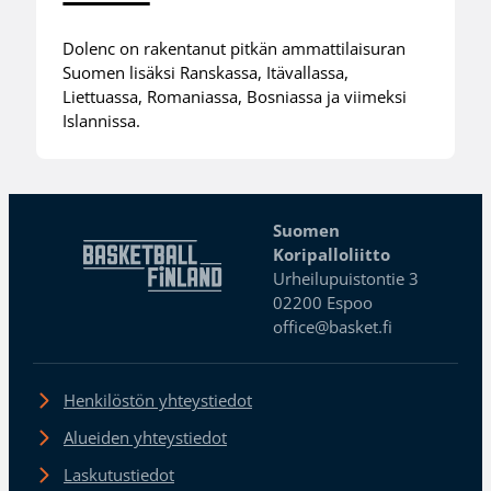
Dolenc on rakentanut pitkän ammattilaisuran
Suomen lisäksi Ranskassa, Itävallassa,
Liettuassa, Romaniassa, Bosniassa ja viimeksi
Islannissa.
Suomen
Koripalloliitto
Urheilupuistontie 3
02200 Espoo
office@basket.fi
Henkilöstön yhteystiedot
Alueiden yhteystiedot
Laskutustiedot