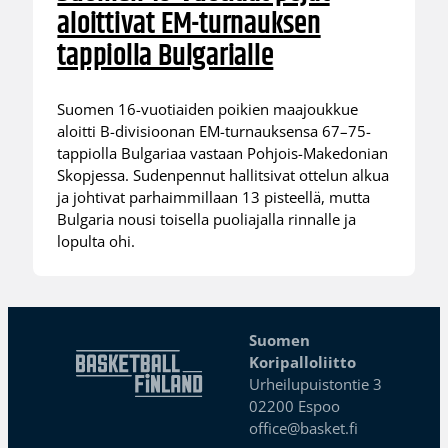
aloittivat EM-turnauksen
tappiolla Bulgarialle
Suomen 16-vuotiaiden poikien maajoukkue
aloitti B-divisioonan EM-turnauksensa 67–75-
tappiolla Bulgariaa vastaan Pohjois-Makedonian
Skopjessa. Sudenpennut hallitsivat ottelun alkua
ja johtivat parhaimmillaan 13 pisteellä, mutta
Bulgaria nousi toisella puoliajalla rinnalle ja
lopulta ohi.
Suomen
Koripalloliitto
Urheilupuistontie 3
02200 Espoo
office@basket.fi