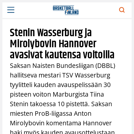
Siirry
sisältöön
Stenin Wasserburg ja
Mirolybovin Hannover
avasivat kautensa voitoilla
Saksan Naisten Bundesliigan (DBBL)
hallitseva mestari TSV Wasserburg
tyylitteli kauden avauspelissään 30
pisteen voiton Marburgista Tiina
Stenin takoessa 10 pistettä. Saksan
miesten ProB-liigassa Anton
Mirolybovin komentama Hannover
haki myös kauden avausottelustaan