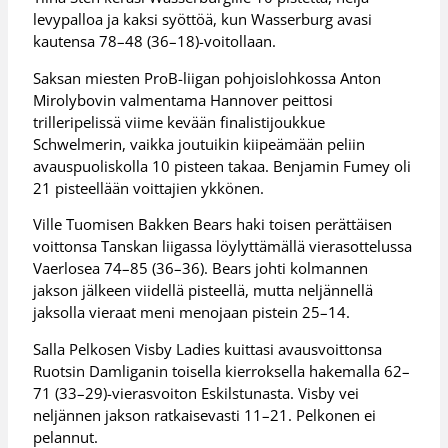
levypalloa ja kaksi syöttöä, kun Wasserburg avasi
kautensa 78–48 (36–18)-voitollaan.
Saksan miesten ProB-liigan pohjoislohkossa Anton
Mirolybovin valmentama Hannover peittosi
trilleripelissä viime kevään finalistijoukkue
Schwelmerin, vaikka joutuikin kiipeämään peliin
avauspuoliskolla 10 pisteen takaa. Benjamin Fumey oli
21 pisteellään voittajien ykkönen.
Ville Tuomisen Bakken Bears haki toisen perättäisen
voittonsa Tanskan liigassa löylyttämällä vierasottelussa
Vaerlosea 74–85 (36–36). Bears johti kolmannen
jakson jälkeen viidellä pisteellä, mutta neljännellä
jaksolla vieraat meni menojaan pistein 25–14.
Salla Pelkosen Visby Ladies kuittasi avausvoittonsa
Ruotsin Damliganin toisella kierroksella hakemalla 62–
71 (33–29)-vierasvoiton Eskilstunasta. Visby vei
neljännen jakson ratkaisevasti 11–21. Pelkonen ei
pelannut.