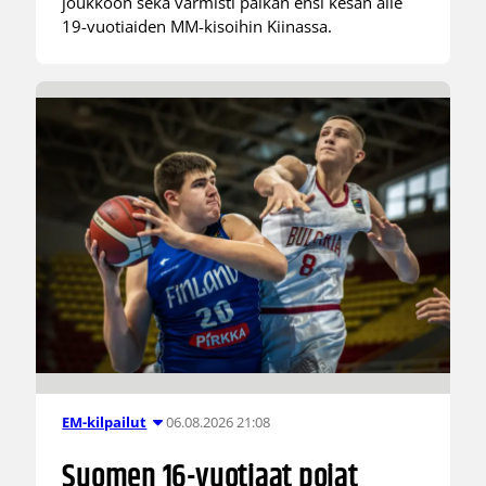
joukkoon sekä varmisti paikan ensi kesän alle
19-vuotiaiden MM-kisoihin Kiinassa.
06.08.2026 21:08
EM-kilpailut
Suomen 16-vuotiaat pojat