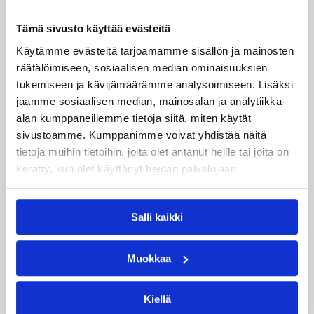
Anton Mirolybov
Kendall Chones
Tämä sivusto käyttää evästeitä
Käytämme evästeitä tarjoamamme sisällön ja mainosten
Tiina Sten
Ville Tuominen
räätälöimiseen, sosiaalisen median ominaisuuksien
tukemiseen ja kävijämäärämme analysoimiseen. Lisäksi
Kategoriat
jaamme sosiaalisen median, mainosalan ja analytiikka-
alan kumppaneillemme tietoja siitä, miten käytät
sivustoamme. Kumppanimme voivat yhdistää näitä
Pääjuttu
Suomalaiset ulkomailla
tietoja muihin tietoihin, joita olet antanut heille tai joita on
kerätty, kun olet käyttänyt heidän palvelujaan.
Katso myös
Salli kaikki
Muokkaa
Kiellä