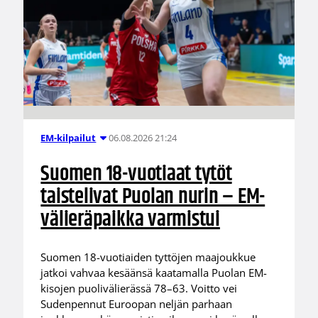
06.08.2026 21:24
EM-kilpailut
Suomen 18-vuotiaat tytöt
taistelivat Puolan nurin – EM-
välieräpaikka varmistui
Suomen 18-vuotiaiden tyttöjen maajoukkue
jatkoi vahvaa kesäänsä kaatamalla Puolan EM-
kisojen puolivälierässä 78–63. Voitto vei
Sudenpennut Euroopan neljän parhaan