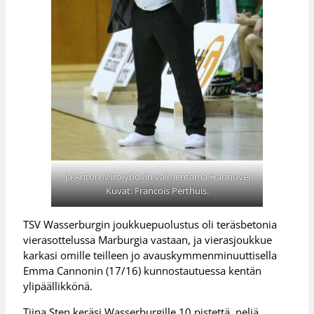
..ja Anton Mirolybovin valmentama Hannover.
Kuvat: Francois Perthuis.
TSV Wasserburgin joukkuepuolustus oli teräsbetonia
vierasottelussa Marburgia vastaan, ja vierasjoukkue
karkasi omille teilleen jo avauskymmenminuuttisella
Emma Cannonin (17/16) kunnostautuessa kentän
ylipäällikkönä.
Tiina Sten keräsi Wasserburgille 10 pistettä, neljä