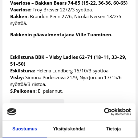
Vaerlose – Bakken Bears 74-85 (15-22, 36-36, 60-65)
Vaerlose:
Troy Brewer 22/2/3 syöttöä.
Bakken:
Brandon Penn 27/6, Nicolai Iversen 18/2/5
syöttöä.
Bakkenin päävalmentajana Ville Tuominen.
Eskilstuna BBK – Visby Ladies 62–71 (18–11, 33–29,
51–50)
Eskilstuna:
Helena Lundberg 15/10/3 syöttöä.
Visby:
Simona Podesvova 21/9, Nya Jordan 17/15/6
syöttöä/3 riistoa.
S.Pelkonen:
Ei pelannut.
Päivitetty
29.09.2013
Henkilöt
Suostumus
Yksityiskohdat
Tietoja