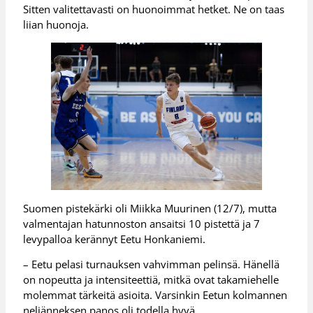
Sitten valitettavasti on huonoimmat hetket. Ne on taas
liian huonoja.
Suomen pistekärki oli Miikka Muurinen (12/7), mutta
valmentajan hatunnoston ansaitsi 10 pistettä ja 7
levypalloa kerännyt Eetu Honkaniemi.
– Eetu pelasi turnauksen vahvimman pelinsä. Hänellä
on nopeutta ja intensiteettiä, mitkä ovat takamiehelle
molemmat tärkeitä asioita. Varsinkin Eetun kolmannen
neljänneksen panos oli todella hyvä.