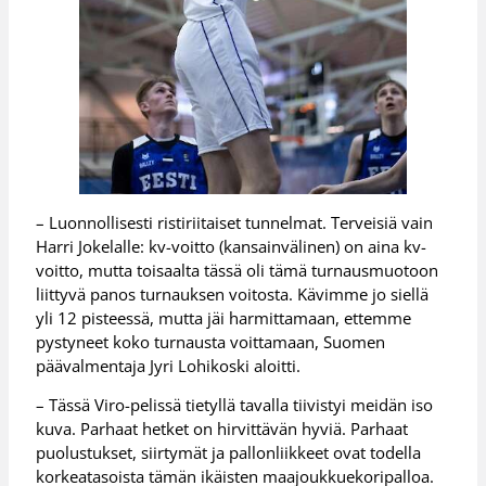
– Luonnollisesti ristiriitaiset tunnelmat. Terveisiä vain
Harri Jokelalle: kv-voitto (kansainvälinen) on aina kv-
voitto, mutta toisaalta tässä oli tämä turnausmuotoon
liittyvä panos turnauksen voitosta. Kävimme jo siellä
yli 12 pisteessä, mutta jäi harmittamaan, ettemme
pystyneet koko turnausta voittamaan, Suomen
päävalmentaja Jyri Lohikoski aloitti.
– Tässä Viro-pelissä tietyllä tavalla tiivistyi meidän iso
kuva. Parhaat hetket on hirvittävän hyviä. Parhaat
puolustukset, siirtymät ja pallonliikkeet ovat todella
korkeatasoista tämän ikäisten maajoukkuekoripalloa.