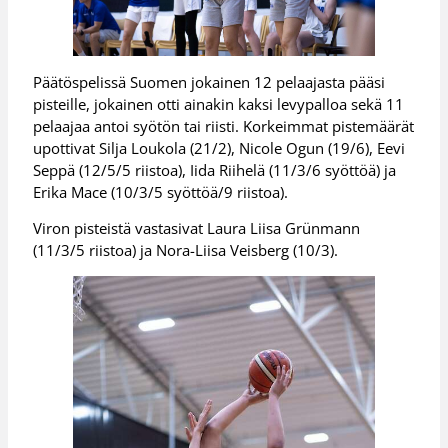
Päätöspelissä Suomen jokainen 12 pelaajasta pääsi
pisteille, jokainen otti ainakin kaksi levypalloa sekä 11
pelaajaa antoi syötön tai riisti. Korkeimmat pistemäärät
upottivat Silja Loukola (21/2), Nicole Ogun (19/6), Eevi
Seppä (12/5/5 riistoa), Iida Riihelä (11/3/6 syöttöä) ja
Erika Mace (10/3/5 syöttöä/9 riistoa).
Viron pisteistä vastasivat Laura Liisa Grünmann
(11/3/5 riistoa) ja Nora-Liisa Veisberg (10/3).