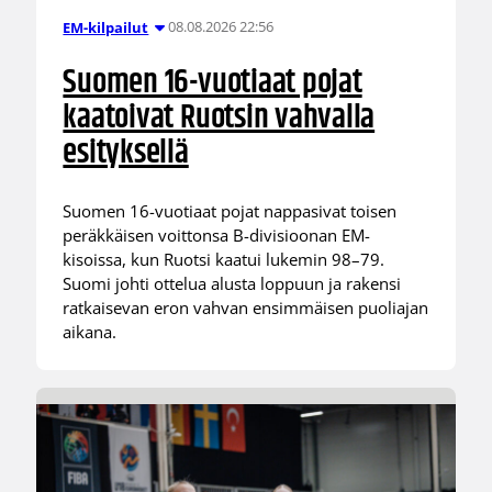
08.08.2026 22:56
EM-kilpailut
Suomen 16-vuotiaat pojat
kaatoivat Ruotsin vahvalla
esityksellä
Suomen 16-vuotiaat pojat nappasivat toisen
peräkkäisen voittonsa B-divisioonan EM-
kisoissa, kun Ruotsi kaatui lukemin 98–79.
Suomi johti ottelua alusta loppuun ja rakensi
ratkaisevan eron vahvan ensimmäisen puoliajan
aikana.