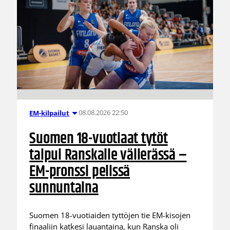
08.08.2026 22:50
EM-kilpailut
Suomen 18-vuotiaat tytöt
taipui Ranskalle välierässä –
EM-pronssi pelissä
sunnuntaina
Suomen 18-vuotiaiden tyttöjen tie EM-kisojen
finaaliin katkesi lauantaina, kun Ranska oli