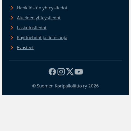
Henkilöstön yhteystiedot
Alueiden yhteystiedot
Laskutustiedot
Käyttöehdot ja tietosuoja
Evästeet
© Suomen Koripalloliitto ry 2026