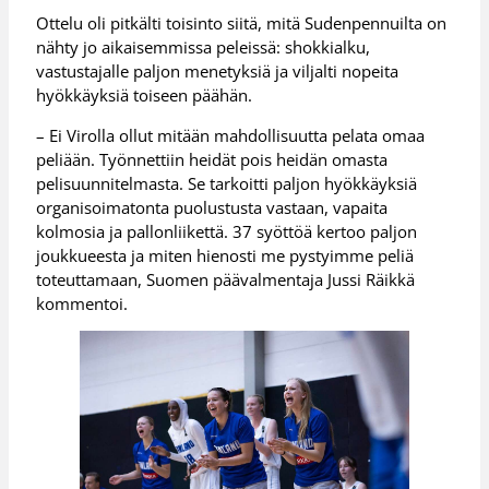
Ottelu oli pitkälti toisinto siitä, mitä Sudenpennuilta on
nähty jo aikaisemmissa peleissä: shokkialku,
vastustajalle paljon menetyksiä ja viljalti nopeita
hyökkäyksiä toiseen päähän.
– Ei Virolla ollut mitään mahdollisuutta pelata omaa
peliään. Työnnettiin heidät pois heidän omasta
pelisuunnitelmasta. Se tarkoitti paljon hyökkäyksiä
organisoimatonta puolustusta vastaan, vapaita
kolmosia ja pallonliikettä. 37 syöttöä kertoo paljon
joukkueesta ja miten hienosti me pystyimme peliä
toteuttamaan, Suomen päävalmentaja Jussi Räikkä
kommentoi.