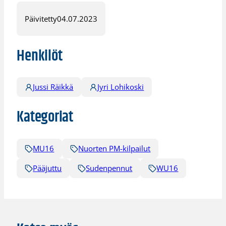
Päivitetty
04.07.2023
Henkilöt
Jussi Räikkä
Jyri Lohikoski
Kategoriat
MU16
Nuorten PM-kilpailut
Pääjuttu
Sudenpennut
WU16