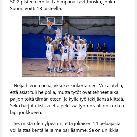
50,2 pisteen erolla. Lähimpänä kävi Tanska, jonka
Suomi voitti 13 pisteellä.
– Neljä hienoa peliä, yksi keskinkertainen. Voi ajatella,
että asiat tuli helpolla, mutta tytöt ovat tehneet aika
paljon töitä tämän eteen. Ja kyllä työ tekijäänsä kiittää.
Sekä harjoituksissa että peleissä työmoraali on korkea
läpi joukkueen.
– Se, mistä olen ylpeä on, että jokaisen 14 pelaajasta
voi laittaa kentälle ja me pärjäämme. Se on uniikkia.