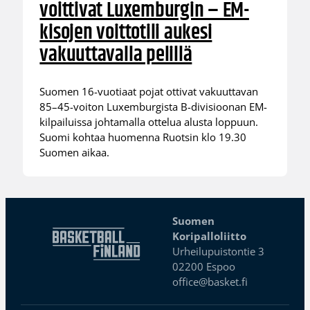
voittivat Luxemburgin – EM-
kisojen voittotili aukesi
vakuuttavalla pelillä
Suomen 16-vuotiaat pojat ottivat vakuuttavan
85–45-voiton Luxemburgista B-divisioonan EM-
kilpailuissa johtamalla ottelua alusta loppuun.
Suomi kohtaa huomenna Ruotsin klo 19.30
Suomen aikaa.
Suomen
Koripalloliitto
Urheilupuistontie 3
02200 Espoo
office@basket.fi