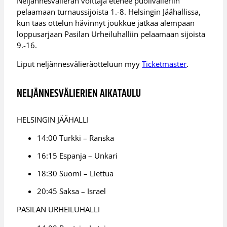
Neljännesvälierän voittaja etenee puolivälieriin
pelaamaan turnaussijoista 1.-8. Helsingin Jäähallissa,
kun taas ottelun hävinnyt joukkue jatkaa alempaan
loppusarjaan Pasilan Urheiluhalliin pelaamaan sijoista
9.-16.
Liput neljännesvälieräotteluun myy
Ticketmaster
.
NELJÄNNESVÄLIERIEN AIKATAULU
HELSINGIN JÄÄHALLI
14:00 Turkki – Ranska
16:15 Espanja – Unkari
18:30 Suomi – Liettua
20:45 Saksa – Israel
PASILAN URHEILUHALLI