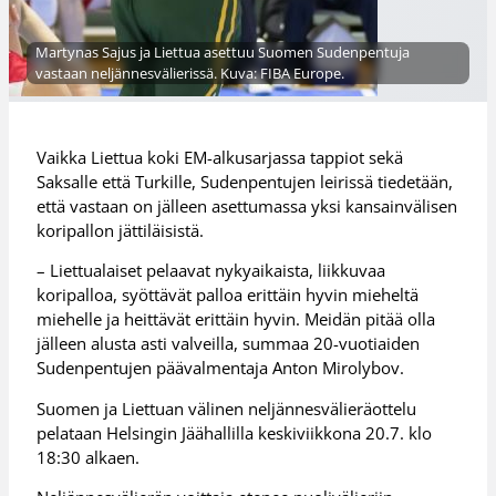
Martynas Sajus ja Liettua asettuu Suomen Sudenpentuja
vastaan neljännesvälierissä. Kuva: FIBA Europe.
Vaikka Liettua koki EM-alkusarjassa tappiot sekä
Saksalle että Turkille, Sudenpentujen leirissä tiedetään,
että vastaan on jälleen asettumassa yksi kansainvälisen
koripallon jättiläisistä.
– Liettualaiset pelaavat nykyaikaista, liikkuvaa
koripalloa, syöttävät palloa erittäin hyvin mieheltä
miehelle ja heittävät erittäin hyvin. Meidän pitää olla
jälleen alusta asti valveilla, summaa 20-vuotiaiden
Sudenpentujen päävalmentaja Anton Mirolybov.
Suomen ja Liettuan välinen neljännesvälieräottelu
pelataan Helsingin Jäähallilla keskiviikkona 20.7. klo
18:30 alkaen.