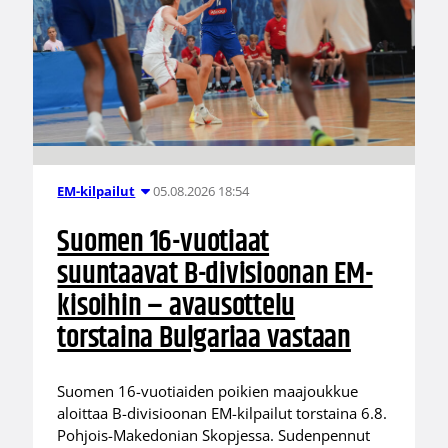
05.08.2026 18:54
EM-kilpailut
Suomen 16-vuotiaat
suuntaavat B-divisioonan EM-
kisoihin – avausottelu
torstaina Bulgariaa vastaan
Suomen 16-vuotiaiden poikien maajoukkue
aloittaa B-divisioonan EM-kilpailut torstaina 6.8.
Pohjois-Makedonian Skopjessa. Sudenpennut