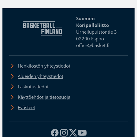
Suomen
Koripalloliitto
Urheilupuistontie 3
02200 Espoo
office@basket.fi
Henkilöstön yhteystiedot
Alueiden yhteystiedot
Laskutustiedot
Käyttöehdot ja tietosuoja
Evästeet