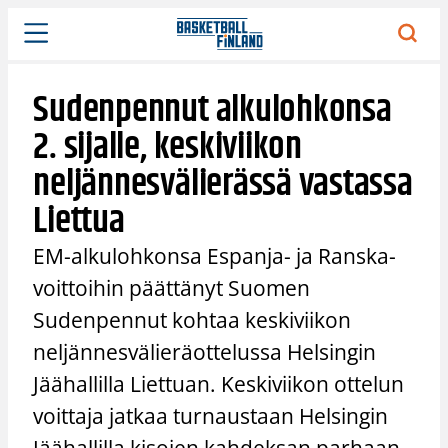
Siirry
sisältöön
Sudenpennut alkulohkonsa
2. sijalle, keskiviikon
neljännesvälierässä vastassa
Liettua
EM-alkulohkonsa Espanja- ja Ranska-
voittoihin päättänyt Suomen
Sudenpennut kohtaa keskiviikon
neljännesvälieräottelussa Helsingin
Jäähallilla Liettuan. Keskiviikon ottelun
voittaja jatkaa turnaustaan Helsingin
Jäähallilla kisojen kahdeksan parhaan