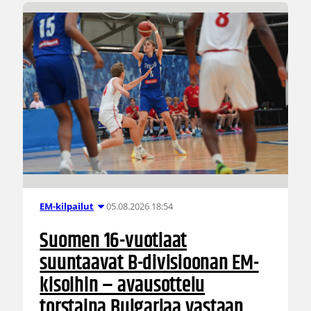
05.08.2026 18:54
EM-kilpailut
Suomen 16-vuotiaat
suuntaavat B-divisioonan EM-
kisoihin – avausottelu
torstaina Bulgariaa vastaan