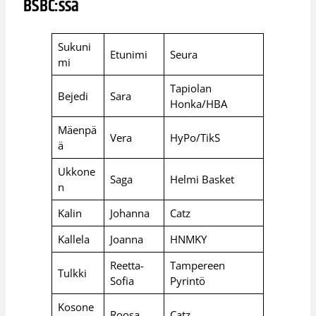
BSBC:ssä
Sukuni
Etunimi
Seura
mi
Tapiolan
Bejedi
Sara
Honka/HBA
Mäenpä
Vera
HyPo/TikS
ä
Ukkone
Saga
Helmi Basket
n
Kalin
Johanna
Catz
Kallela
Joanna
HNMKY
Reetta-
Tampereen
Tulkki
Sofia
Pyrintö
Kosone
Roosa
Catz