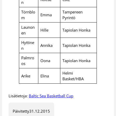
n
Törnblo
Tampereen
Emma
m
Pyrintö
Launon
Hille
Tapiolan Honka
en
Hyttine
Annika
Tapiolan Honka
n
Palmro
Oona
Tapiolan Honka
os
Helmi
Arike
Elina
Basket/HBA
Lisätietoja:
Baltic Sea Basketball Cup
Päivitetty
31.12.2015