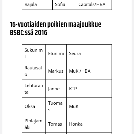
Rajala
Sofia
Capitals/HBA
16-vuotiaiden poikien maajoukkue
BSBC:ssä 2016
Sukunim
Etunimi
Seura
i
Rautasal
Markus
MuKi/HBA
o
Lehtoran
Janne
KTP
ta
Tuoma
Oksa
MuKi
s
Pihlajam
Tomas
Honka
äki