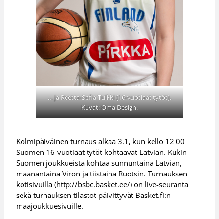
… ja Reetta-Sofia Tulkki (16-vuotiaat tytöt).
Kuvat: Oma Design.
Kolmipäiväinen turnaus alkaa 3.1, kun kello 12:00
Suomen 16-vuotiaat tytöt kohtaavat Latvian. Kukin
Suomen joukkueista kohtaa sunnuntaina Latvian,
maanantaina Viron ja tiistaina Ruotsin. Turnauksen
kotisivuilla (http://bsbc.basket.ee/) on live-seuranta
sekä turnauksen tilastot päivittyvät Basket.fi:n
maajoukkuesivuille.