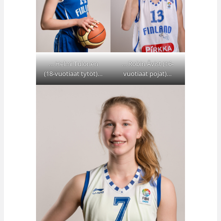
… Robin Åvist (16-
… Helmi Tulonen
vuotiaat pojat)…
(18-vuotiaat tytöt)…