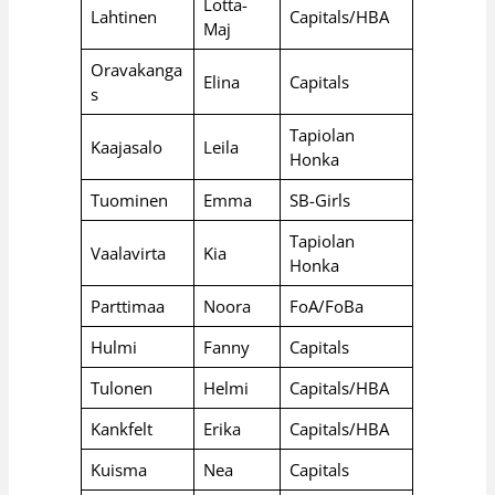
Lotta-
Lahtinen
Capitals/HBA
Maj
Oravakanga
Elina
Capitals
s
Tapiolan
Kaajasalo
Leila
Honka
Tuominen
Emma
SB-Girls
Tapiolan
Vaalavirta
Kia
Honka
Parttimaa
Noora
FoA/FoBa
Hulmi
Fanny
Capitals
Tulonen
Helmi
Capitals/HBA
Kankfelt
Erika
Capitals/HBA
Kuisma
Nea
Capitals