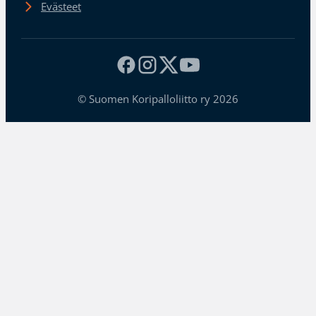
Evästeet
© Suomen Koripalloliitto ry 2026