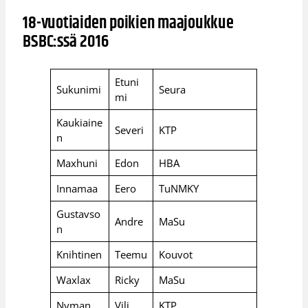
18-vuotiaiden poikien maajoukkue
BSBC:ssä 2016
Etuni
Sukunimi
Seura
mi
Kaukiaine
Severi
KTP
n
Maxhuni
Edon
HBA
Innamaa
Eero
TuNMKY
Gustavso
Andre
MaSu
n
Knihtinen
Teemu
Kouvot
Waxlax
Ricky
MaSu
Nyman
Vili
KTP