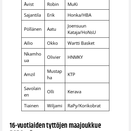
Åvist
Robin
MuKi
Sajantila
Erik
Honka/HBA
Joensuun
Pöllänen
Aatu
Kataja/HoNsU
Ailio
Okko
Wartti Basket
Nkamho
Olivier
HNMKY
ua
Mustap
Amzil
KTP
ha
Savolain
Olli
Kerava
en
Tiainen
Wiljami
RaPy/Korikobrat
16-vuotiaiden tyttöjen maajoukkue