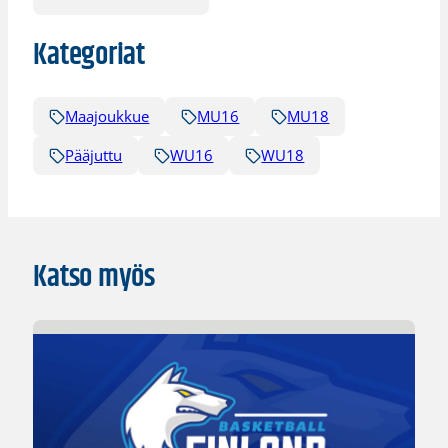
Kategoriat
Maajoukkue
MU16
MU18
Pääjuttu
WU16
WU18
Katso myös