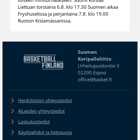
toiseen miniturnaukseen. Suomi kohtaa
Liettuan torstaina 6.8. klo 17.30 Suomen aikaa
Fryshusetissa ja perjantaina 7.8. klo 19.00
Ruotsin Kistamässanissa.
Suomen
Koripalloliitto
Urheilupuistontie 3
02200 Espoo
office@basket.fi
Henkilöstön yhteystiedot
Alueiden yhteystiedot
Laskutustiedot
Käyttöehdot ja tietosuoja