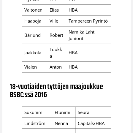
Valtonen
Elias
HBA
Haapoja
Ville
Tampereen Pyrintö
Namika Lahti
Bärlund
Robert
Juniorit
Tuukk
Jaakkola
HBA
a
Vialen
Anton
HBA
18-vuotiaiden tyttöjen maajoukkue
BSBC:ssä 2016
Sukunimi
Etunimi
Seura
Lindström
Nenna
Capitals/HBA