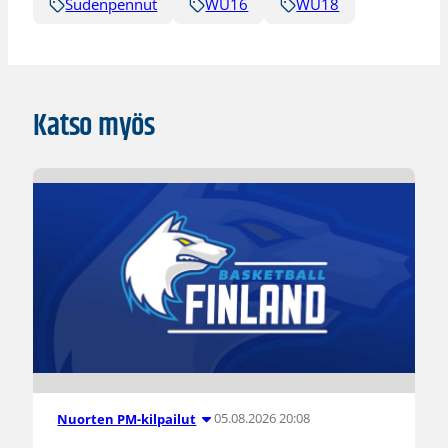
Sudenpennut
WU16
WU18
Katso myös
05.08.2026 20:08
Nuorten PM-kilpailut