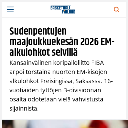
Siirry
sisältöön
Sudenpentujen
maajoukkuekesän 2026 EM-
alkulohkot selvillä
Kansainvälinen koripalloliitto FIBA
arpoi torstaina nuorten EM-kisojen
alkulohkot Freisingissa, Saksassa. 16-
vuotiaiden tyttöjen B-divisioonan
osalta odotetaan vielä vahvistusta
sijainnista.