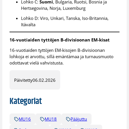
Lohko C:
Suomi
, Bulgaria, Ruotsi, Bosnia ja
Hertsegovina, Norja, Luxemburg
Lohko D: Viro, Unkari, Tanska, Iso-Britannia,
Itävalta
16-vuotiaiden tyttöjen B-divisioonan EM-kisat
16-vuotiaiden tyttöjen EM-kisojen B-divisioonan
lohkoja ei arvottu, sillä emäntämaa ja turnausmuoto
odottavat vielä vahvistusta.
Päivitetty
06.02.2026
Kategoriat
MU16
MU18
Pääjuttu