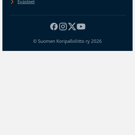
Evästeet
© Suomen Koripalloliitto ry 2026