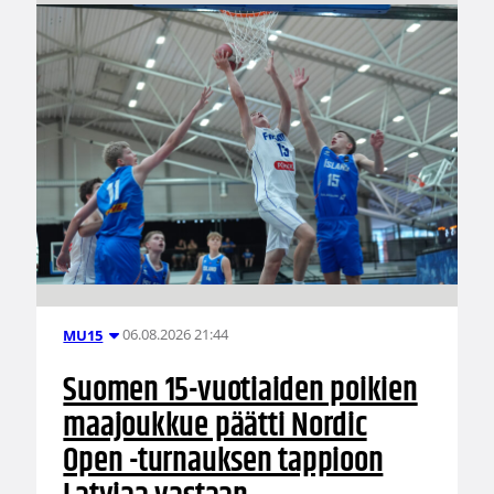
06.08.2026 21:44
MU15
Suomen 15-vuotiaiden poikien
maajoukkue päätti Nordic
Open -turnauksen tappioon