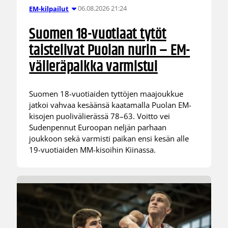
06.08.2026 21:24
EM-kilpailut
Suomen 18-vuotiaat tytöt
taistelivat Puolan nurin – EM-
välieräpaikka varmistui
Suomen 18-vuotiaiden tyttöjen maajoukkue
jatkoi vahvaa kesäänsä kaatamalla Puolan EM-
kisojen puolivälierässä 78–63. Voitto vei
Sudenpennut Euroopan neljän parhaan
joukkoon sekä varmisti paikan ensi kesän alle
19-vuotiaiden MM-kisoihin Kiinassa.