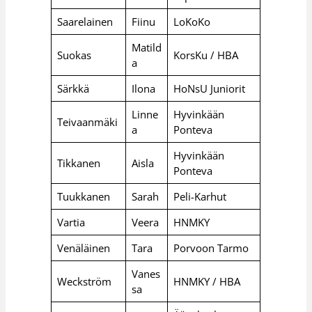
Saarelainen
Fiinu
LoKoKo
Matild
Suokas
KorsKu / HBA
a
Särkkä
Ilona
HoNsU Juniorit
Linne
Hyvinkään
Teivaanmäki
a
Ponteva
Hyvinkään
Tikkanen
Aisla
Ponteva
Tuukkanen
Sarah
Peli-Karhut
Vartia
Veera
HNMKY
Venäläinen
Tara
Porvoon Tarmo
Vanes
Weckström
HNMKY / HBA
sa