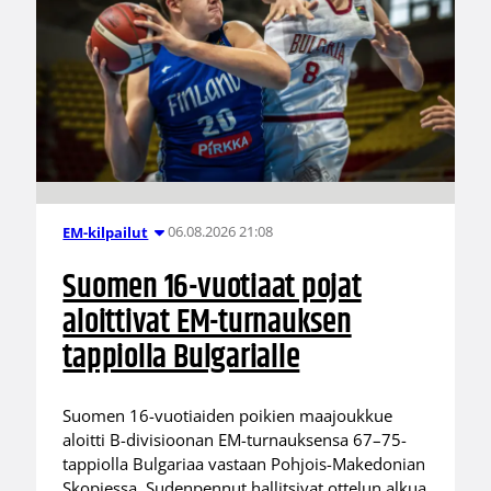
06.08.2026 21:08
EM-kilpailut
Suomen 16-vuotiaat pojat
aloittivat EM-turnauksen
tappiolla Bulgarialle
Suomen 16-vuotiaiden poikien maajoukkue
aloitti B-divisioonan EM-turnauksensa 67–75-
tappiolla Bulgariaa vastaan Pohjois-Makedonian
Skopjessa. Sudenpennut hallitsivat ottelun alkua