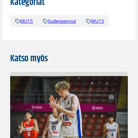
Kategoriat
MU15
Sudenpennut
WU15
Katso myös