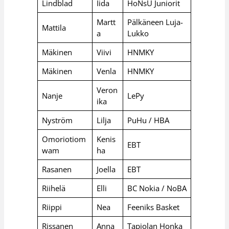
Lindblad
Iida
HoNsU Juniorit
Martt
Pälkäneen Luja-
Mattila
a
Lukko
Mäkinen
Viivi
HNMKY
Mäkinen
Venla
HNMKY
Veron
Nanje
LePy
ika
Nyström
Lilja
PuHu / HBA
Omoriotiom
Kenis
EBT
wam
ha
Rasanen
Joella
EBT
Riihelä
Elli
BC Nokia / NoBA
Riippi
Nea
Feeniks Basket
Rissanen
Anna
Tapiolan Honka