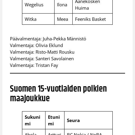
Äänekosken
Wegelius
Ilona
Huima
Witka
Meea
Feeniks Basket
Päävalmentaja: Juha-Pekka Männistö
Valmentaja: Olivia Eklund
Valmentaja: Risto-Matti Rousku
Valmentaja: Santeri Savolainen
Valmentaja: Tristan Fay
Suomen 15-vuotiaiden poikien
maajoukkue
Sukuni
Etuni
Seura
mi
mi
Ahola
Artturi
BC Nokia / NoBA