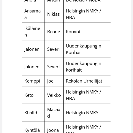
Ansama
Helsingin NMKY /
Niklas
a
HBA
Ikäläine
Renne
Kouvot
n
Uudenkaupungin
Jalonen
Severi
Korihait
Uudenkaupungin
Jalonen
Severi
korihait
Kemppi
Joel
Rekolan Urheilijat
Helsingin NMKY /
Keto
Veikko
HBA
Macaa
Khalid
Helsingin NMKY
d
Helsingin NMKY /
Kyntölä
Joona