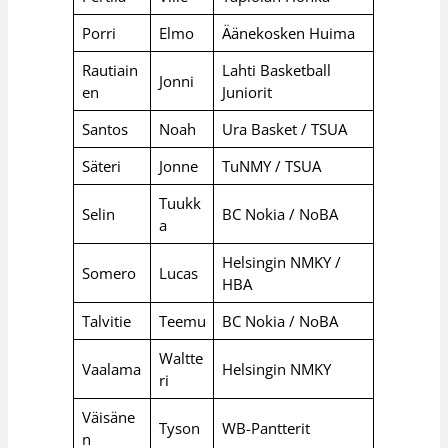
Porri
Elmo
Äänekosken Huima
Rautiain
Lahti Basketball
Jonni
en
Juniorit
Santos
Noah
Ura Basket / TSUA
Säteri
Jonne
TuNMY / TSUA
Tuukk
Selin
BC Nokia / NoBA
a
Helsingin NMKY /
Somero
Lucas
HBA
Talvitie
Teemu
BC Nokia / NoBA
Waltte
Vaalama
Helsingin NMKY
ri
Väisäne
Tyson
WB-Pantterit
n