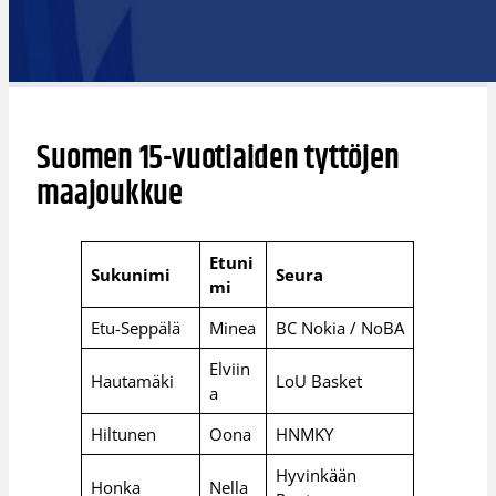
Suomen 15-vuotiaiden tyttöjen
maajoukkue
Etuni
Sukunimi
Seura
mi
Etu-Seppälä
Minea
BC Nokia / NoBA
Elviin
Hautamäki
LoU Basket
a
Hiltunen
Oona
HNMKY
Hyvinkään
Honka
Nella