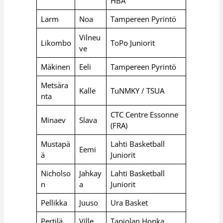
HBA
Larm
Noa
Tampereen Pyrintö
Vilneu
Likombo
ToPo Juniorit
ve
Mäkinen
Eeli
Tampereen Pyrintö
Metsära
Kalle
TuNMKY / TSUA
nta
CTC Centre Essonne
Minaev
Slava
(FRA)
Mustapä
Lahti Basketball
Eemi
ä
Juniorit
Nicholso
Jahkay
Lahti Basketball
n
a
Juniorit
Pellikka
Juuso
Ura Basket
Pertilä
Ville
Tapiolan Honka