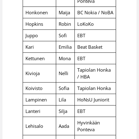
Ponteva
Honkonen
Maija
BC Nokia / NoBA
Hopkins
Robin
LoKoKo
Juppo
Sofi
EBT
Kari
Emilia
Beat Basket
Kettunen
Mona
EBT
Tapiolan Honka
Kivioja
Nelli
/ HBA
Koivisto
Sofia
Tapiolan Honka
Lampinen
Lila
HoNsU Juniorit
Lanteri
Silja
EBT
Hyvinkään
Lehisalo
Aada
Ponteva