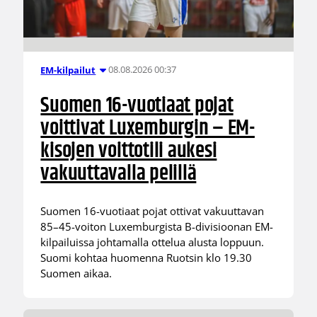
08.08.2026 00:37
EM-kilpailut
Suomen 16-vuotiaat pojat
voittivat Luxemburgin – EM-
kisojen voittotili aukesi
vakuuttavalla pelillä
Suomen 16-vuotiaat pojat ottivat vakuuttavan
85–45-voiton Luxemburgista B-divisioonan EM-
kilpailuissa johtamalla ottelua alusta loppuun.
Suomi kohtaa huomenna Ruotsin klo 19.30
Suomen aikaa.