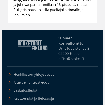
ja johtivat parhaimmillaan 13 pisteellä, mutta
Bulgaria nousi toisella puoliajalla rinnalle ja
lopulta ohi.
Suomen
Koripalloliitto
Urheilupuistontie 3
02200 Espoo
office@basket.fi
Henkilöstön yhteystiedot
Alueiden yhteystiedot
Laskutustiedot
Käyttöehdot ja tietosuoja