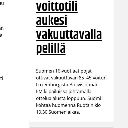
voittotili
uu
aukesi
vakuuttavalla
an
ka
pelillä
Suomen 16-vuotiaat pojat
ottivat vakuuttavan 85–45-voiton
ti
Luxemburgista B-divisioonan
EM-kilpailuissa johtamalla
ottelua alusta loppuun. Suomi
kohtaa huomenna Ruotsin klo
19.30 Suomen aikaa.