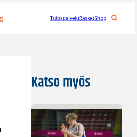
et
Tulospalvelu
BasketShop
Katso myös
a