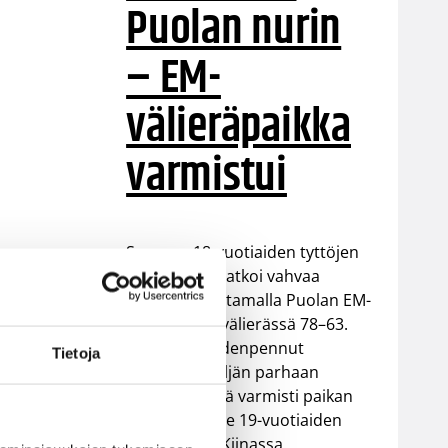
Puolan nurin
– EM-
välieräpaikka
varmistui
Suomen 18-vuotiaiden tyttöjen
maajoukkue jatkoi vahvaa
kesäänsä kaatamalla Puolan EM-
kisojen puolivälierässä 78–63.
Voitto vei Sudenpennut
Tietoja
Euroopan neljän parhaan
joukkoon sekä varmisti paikan
ensi kesän alle 19-vuotiaiden
MM-kisoihin Kiinassa.