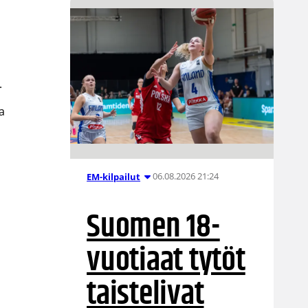
.
a
06.08.2026 21:24
EM-kilpailut
Suomen 18-
vuotiaat tytöt
taistelivat