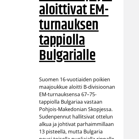
aloittivat EM-
turnauksen
tappiolla
Bulgarialle
Suomen 16-vuotiaiden poikien
maajoukkue aloitti B-divisioonan
EM-turnauksensa 67–75-
tappiolla Bulgariaa vastaan
Pohjois-Makedonian Skopjessa.
Sudenpennut hallitsivat ottelun
alkua ja johtivat parhaimmillaan
13 pisteellä, mutta Bulgaria
nousi toisella puoliajalla rinnalle