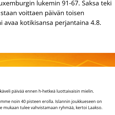
Luxemburgin lukemin 91-67. Saksa teki
astaan voittaen päivän toisen
 avaa kotikisansa perjantaina 4.8.
veli päivää ennen h-hetkeä luottaivaisin mielin.
timme noin 40 pisteen erolla. Islannin joukkueseen on
emme mukaan tulee vahvistamaan ryhmää, kertoi Laakso.