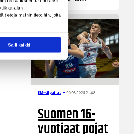
 ominaisuuksien tukemiseen
tiikka-alan
ietoja muihin tietoihin, joita
Salli kaikki
06.08.2026 21:08
EM-kilpailut
Suomen 16-
vuotiaat pojat