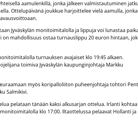
hteisellä aamulenkillä, jonka jälkeen valmistautuminen jatk
isella. Ottelupäivänä joukkue harjoittelee vielä aamulla, jonka
 avausvoittoaan.
taan Jyväskylän monitoimitalolla ja lippuja voi lunastaa paik
si on mahdollisuus ostaa turnauslippu 20 euron hintaan, jo
itoimitalolla turnauksen avajaiset klo 19:45 alkaen.
ojelijana toimiva Jyväskylän kaupunginjohtaja Markku
uraamaan myös koripalloliiton puheenjohtaja tohtori Pent
ku Salmikivi.
a pelataan tänään kaksi alkusarjan ottelua. Irlanti kohtaa
onitoimitalolla klo 17:00. Iltaottelussa pelaavat Hollanti ja