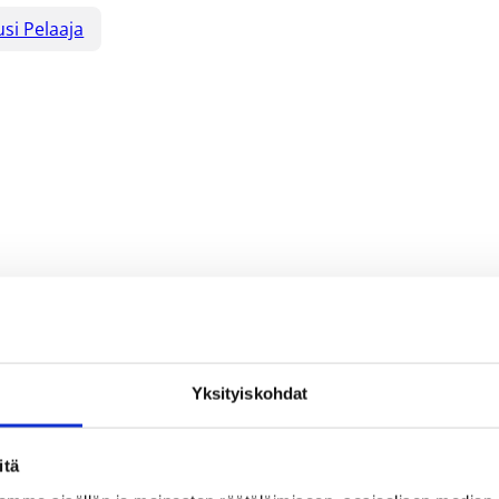
si Pelaaja
Yksityiskohdat
itä