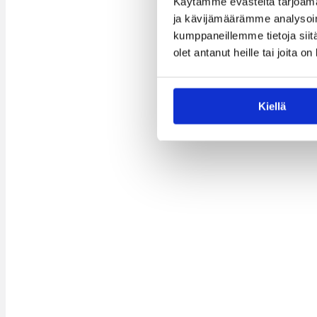
Käytämme evästeitä tarjoama
ja kävijämäärämme analysoim
kumppaneillemme tietoja siitä
olet antanut heille tai joita o
Kiellä