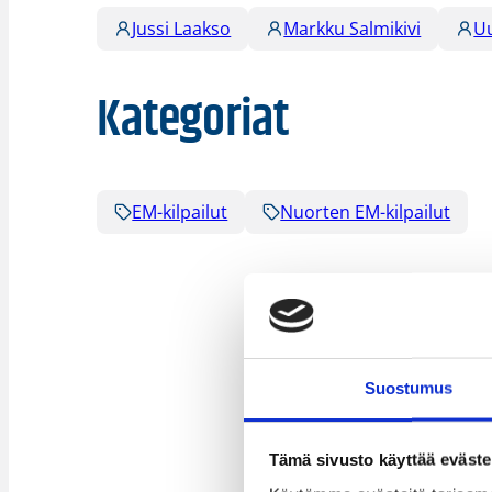
Jussi Laakso
Markku Salmikivi
Uu
Kategoriat
EM-kilpailut
Nuorten EM-kilpailut
Suostumus
Tämä sivusto käyttää eväste