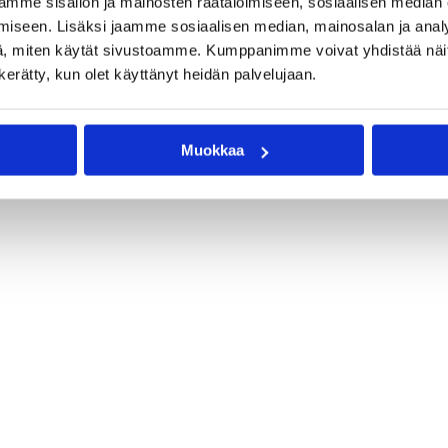
mme sisällön ja mainosten räätälöimiseen, sosiaalisen median
iseen. Lisäksi jaamme sosiaalisen median, mainosalan ja analy
, miten käytät sivustoamme. Kumppanimme voivat yhdistää näitä t
n kerätty, kun olet käyttänyt heidän palvelujaan.
Muokkaa