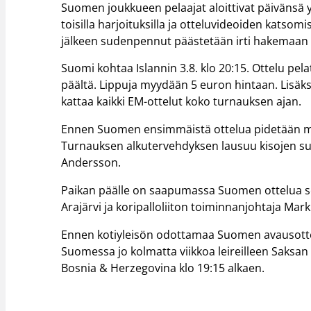
Suomen joukkueen pelaajat aloittivat päivänsä y
toisilla harjoituksilla ja otteluvideoiden katsom
jälkeen sudenpennut päästetään irti hakemaan
Suomi kohtaa Islannin 3.8. klo 20:15. Ottelu pela
päältä. Lippuja myydään 5 euron hintaan. Lisäk
kattaa kaikki EM-ottelut koko turnauksen ajan.
Ennen Suomen ensimmäistä ottelua pidetään mon
Turnauksen alkutervehdyksen lausuu kisojen su
Andersson.
Paikan päälle on saapumassa Suomen ottelua se
Arajärvi ja koripalloliiton toiminnanjohtaja Mark
Ennen kotiyleisön odottamaa Suomen avausottelu
Suomessa jo kolmatta viikkoa leireilleen Saksan m
Bosnia & Herzegovina klo 19:15 alkaen.