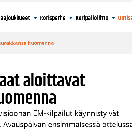
aajoukkueet
Korisperhe
Koripalloliitto
Uutis
isaurakkansa huomenna
at aloittavat
huomenna
visioonan EM-kilpailut käynnistyivät
la. Avauspäivän ensimmäisessä otteluss