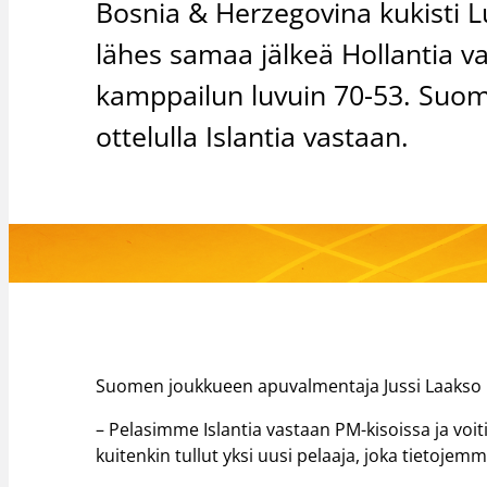
Bosnia & Herzegovina kukisti 
lähes samaa jälkeä Hollantia v
kamppailun luvuin 70-53. Suomi
ottelulla Islantia vastaan.
Suomen joukkueen apuvalmentaja Jussi Laakso kä
– Pelasimme Islantia vastaan PM-kisoissa ja voi
kuitenkin tullut yksi uusi pelaaja, joka tietoj