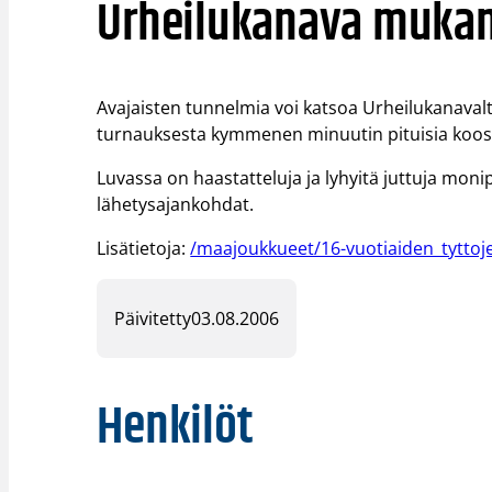
Urheilukanava mukan
Avajaisten tunnelmia voi katsoa Urheilukanavalt
turnauksesta kymmenen minuutin pituisia kooste
Luvassa on haastatteluja ja lyhyitä juttuja mo
lähetysajankohdat.
Lisätietoja:
/maajoukkueet/16-vuotiaiden_tyttoj
Päivitetty
03.08.2006
Henkilöt