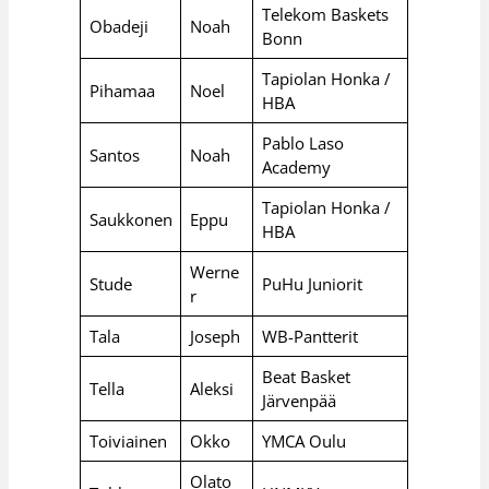
Telekom Baskets
Obadeji
Noah
Bonn
Tapiolan Honka /
Pihamaa
Noel
HBA
Pablo Laso
Santos
Noah
Academy
Tapiolan Honka /
Saukkonen
Eppu
HBA
Werne
Stude
PuHu Juniorit
r
Tala
Joseph
WB-Pantterit
Beat Basket
Tella
Aleksi
Järvenpää
Toiviainen
Okko
YMCA Oulu
Olato