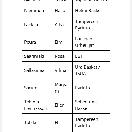
Nieminen
Halla
Helmi Basket
Tampereen
Nikkilä
Alisa
Pyrintö
Laukaan
Peura
Eimi
Urheilijat
Saarimäki
Rosa
EBT
Ura Basket /
Sallasmaa
Vilma
TSUA
Marya
Sarumi
Pyrintö
m
Toivola
Sollentuna
Ellen
Henriksson
Basket
Tampereen
Tulkki
Elli
Pyrintö