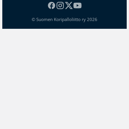
© Suomen Koripalloliitto ry 2026