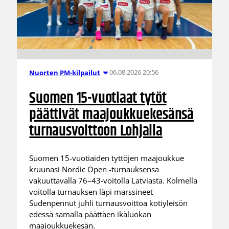
06.08.2026 20:56
Nuorten PM-kilpailut
Suomen 15-vuotiaat tytöt
päättivät maajoukkuekesänsä
turnausvoittoon Lohjalla
Suomen 15-vuotiaiden tyttöjen maajoukkue
kruunasi Nordic Open -turnauksensa
vakuuttavalla 76–43-voitolla Latviasta. Kolmella
voitolla turnauksen läpi marssineet
Sudenpennut juhli turnausvoittoa kotiyleisön
edessä samalla päättäen ikäluokan
maajoukkuekesän.