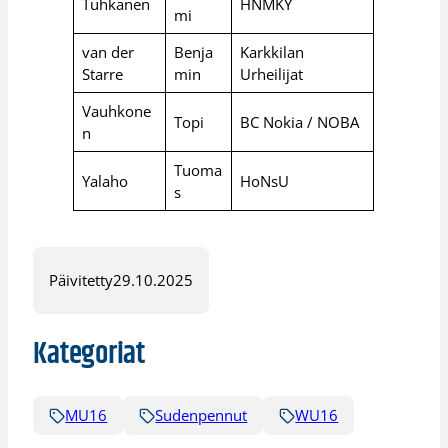
Tuhkanen
HNMKY
mi
van der
Benja
Karkkilan
Starre
min
Urheilijat
Vauhkone
Topi
BC Nokia / NOBA
n
Tuoma
Yalaho
HoNsU
s
Päivitetty
29.10.2025
Kategoriat
MU16
Sudenpennut
WU16