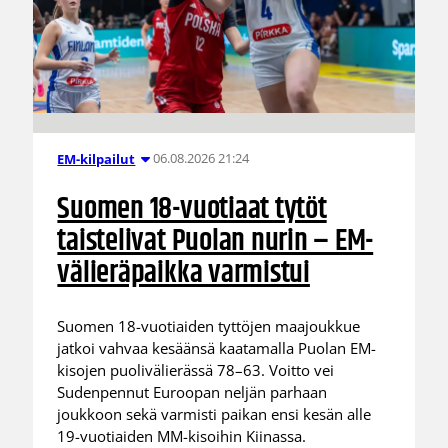
06.08.2026 21:24
EM-kilpailut
Suomen 18-vuotiaat tytöt
taistelivat Puolan nurin – EM-
välieräpaikka varmistui
Suomen 18-vuotiaiden tyttöjen maajoukkue
jatkoi vahvaa kesäänsä kaatamalla Puolan EM-
kisojen puolivälierässä 78–63. Voitto vei
Sudenpennut Euroopan neljän parhaan
joukkoon sekä varmisti paikan ensi kesän alle
19-vuotiaiden MM-kisoihin Kiinassa.