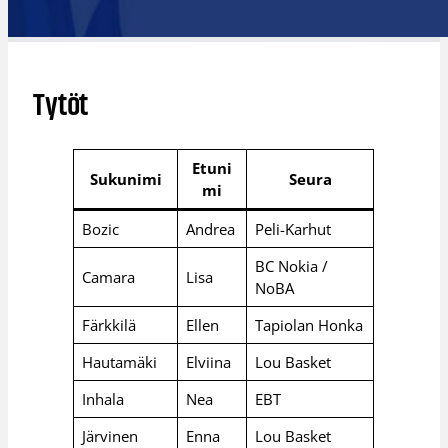
Tytöt
Etuni
Sukunimi
Seura
mi
Bozic
Andrea
Peli-Karhut
BC Nokia /
Camara
Lisa
NoBA
Färkkilä
Ellen
Tapiolan Honka
Hautamäki
Elviina
Lou Basket
Inhala
Nea
EBT
Järvinen
Enna
Lou Basket