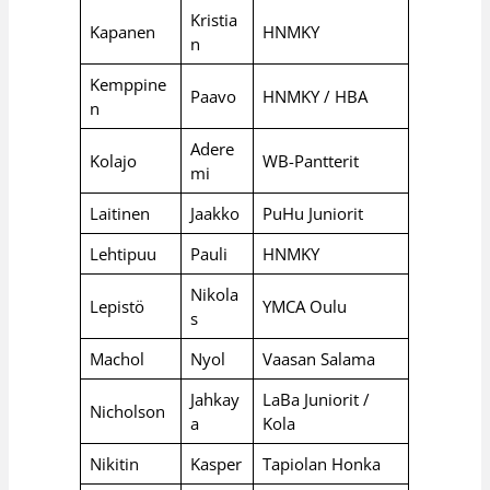
Kristia
Kapanen
HNMKY
n
Kemppine
Paavo
HNMKY / HBA
n
Adere
Kolajo
WB-Pantterit
mi
Laitinen
Jaakko
PuHu Juniorit
Lehtipuu
Pauli
HNMKY
Nikola
Lepistö
YMCA Oulu
s
Machol
Nyol
Vaasan Salama
Jahkay
LaBa Juniorit /
Nicholson
a
Kola
Nikitin
Kasper
Tapiolan Honka