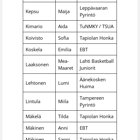
Leppävaaran
Kepsu
Maija
Pyrintö
Kimario
Aida
TuNMKY / TSUA
Koivisto
Sofia
Tapiolan Honka
Koskela
Emilia
EBT
Mea-
Lahti Basketball
Laaksonen
Maaret
Juniorit
Äänekosken
Lehtonen
Lumi
Huima
Tampereen
Lintula
Miila
Pyrintö
Mäkelä
Tilda
Tapiolan Honka
Mäkinen
Anni
EBT
Mäkinen
Sanni
Tapiolan Honka