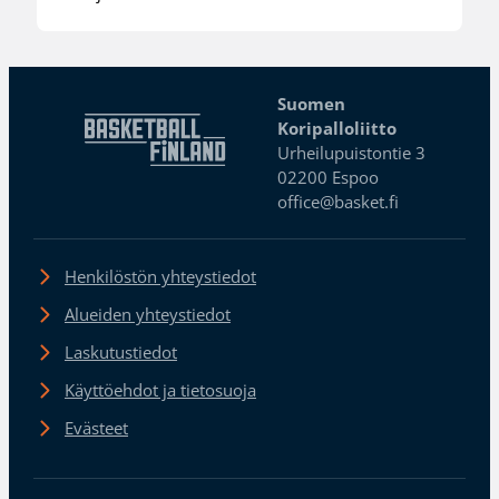
Suomen
Koripalloliitto
Urheilupuistontie 3
02200 Espoo
office@basket.fi
Henkilöstön yhteystiedot
Alueiden yhteystiedot
Laskutustiedot
Käyttöehdot ja tietosuoja
Evästeet