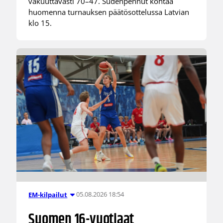
vakuuttavasti 70–47. Sudenpennut kohtaa
huomenna turnauksen päätösottelussa Latvian
klo 15.
05.08.2026 18:54
EM-kilpailut
Suomen 16-vuotiaat