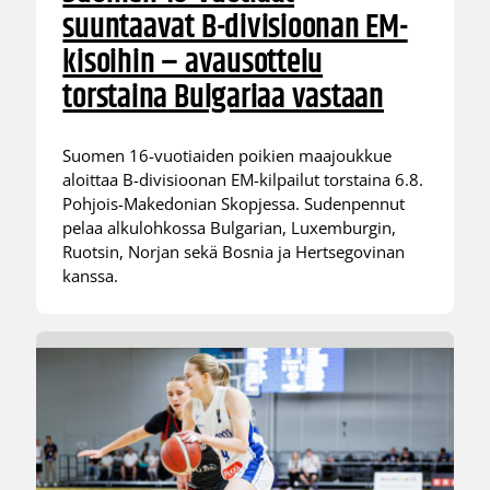
suuntaavat B-divisioonan EM-
kisoihin – avausottelu
torstaina Bulgariaa vastaan
Suomen 16-vuotiaiden poikien maajoukkue
aloittaa B-divisioonan EM-kilpailut torstaina 6.8.
Pohjois-Makedonian Skopjessa. Sudenpennut
pelaa alkulohkossa Bulgarian, Luxemburgin,
Ruotsin, Norjan sekä Bosnia ja Hertsegovinan
kanssa.