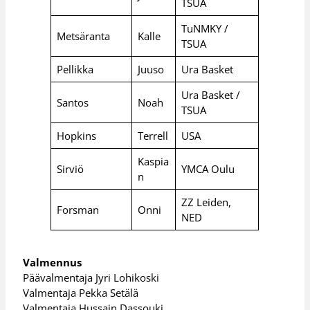
TSUA
TuNMKY /
Metsäranta
Kalle
TSUA
Pellikka
Juuso
Ura Basket
Ura Basket /
Santos
Noah
TSUA
Hopkins
Terrell
USA
Kaspia
Sirviö
YMCA Oulu
n
ZZ Leiden,
Forsman
Onni
NED
Valmennus
Päävalmentaja Jyri Lohikoski
Valmentaja Pekka Setälä
Valmentaja Hussain Dassouki