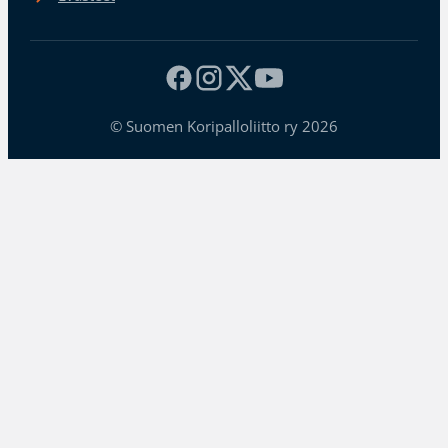
© Suomen Koripalloliitto ry 2026