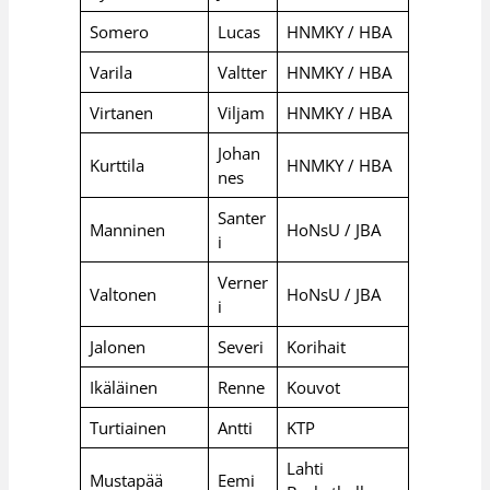
Somero
Lucas
HNMKY / HBA
Varila
Valtter
HNMKY / HBA
Virtanen
Viljam
HNMKY / HBA
Johan
Kurttila
HNMKY / HBA
nes
Santer
Manninen
HoNsU / JBA
i
Verner
Valtonen
HoNsU / JBA
i
Jalonen
Severi
Korihait
Ikäläinen
Renne
Kouvot
Turtiainen
Antti
KTP
Lahti
Mustapää
Eemi