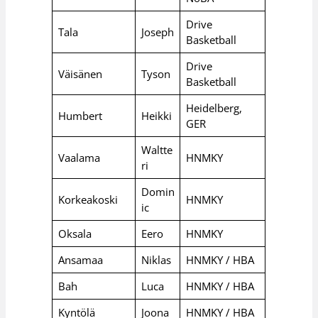
Drive
Tala
Joseph
Basketball
Drive
Väisänen
Tyson
Basketball
Heidelberg,
Humbert
Heikki
GER
Waltte
Vaalama
HNMKY
ri
Domin
Korkeakoski
HNMKY
ic
Oksala
Eero
HNMKY
Ansamaa
Niklas
HNMKY / HBA
Bah
Luca
HNMKY / HBA
Kyntölä
Joona
HNMKY / HBA