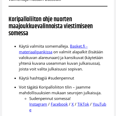
Koripalloliiton ohje nuorten
maajoukkuevalinnoista viestimiseen
somessa
Käytä valmiita somemalleja.
Basket.fi -
materiaalipankissa
on valmiit alapalkit (lisätään
valokuvan alareunaan) ja kansikuvat (käytetään
yhtenä kuvana useamman kuvan julkaisussa),
joista voit valita julkaisuusi sopivan.
Käytä hashtagiä #sudenpennut
Voit tägätä Koripalloliiton tilin – jaamme
mahdollisuuksien mukaan seurojen julkaisuja.
Sudenpennut somessa!
Instagram
/
Facebook
/
X
/
TikTok
/
YouTub
e