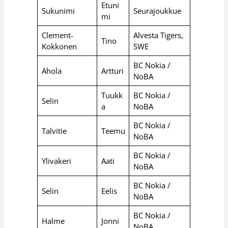
Etuni
Sukunimi
Seurajoukkue
mi
Clement-
Alvesta Tigers,
Tino
Kokkonen
SWE
BC Nokia /
Ahola
Artturi
NoBA
Tuukk
BC Nokia /
Selin
a
NoBA
BC Nokia /
Talvitie
Teemu
NoBA
BC Nokia /
Ylivakeri
Aati
NoBA
BC Nokia /
Selin
Eelis
NoBA
BC Nokia /
Halme
Jonni
NoBA