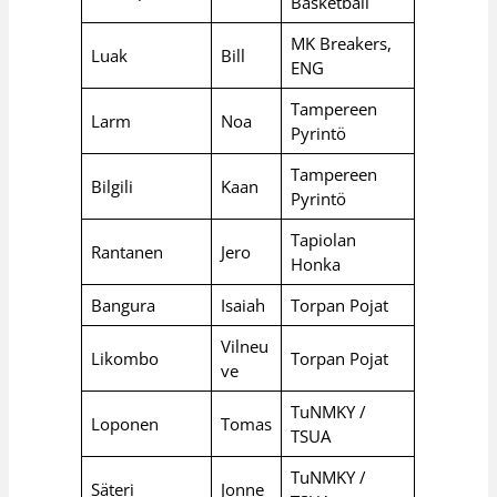
Basketball
MK Breakers,
Luak
Bill
ENG
Tampereen
Larm
Noa
Pyrintö
Tampereen
Bilgili
Kaan
Pyrintö
Tapiolan
Rantanen
Jero
Honka
Bangura
Isaiah
Torpan Pojat
Vilneu
Likombo
Torpan Pojat
ve
TuNMKY /
Loponen
Tomas
TSUA
TuNMKY /
Säteri
Jonne