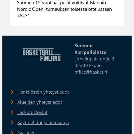
Suomen 15-vuotiaat pojat voittivat Islannin
Nordic Open -turnauksen toisessa ottelussaan
76–71.
Suomen
Koripalloliitto
Urheilupuistontie 3
02200 Espoo
office@basket.fi
Henkilöstön yhteystiedot
Alueiden yhteystiedot
Laskutustiedot
Käyttöehdot ja tietosuoja
Evästeet