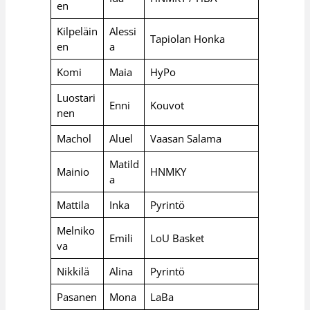
en
Kilpeläin
Alessi
Tapiolan Honka
en
a
Komi
Maia
HyPo
Luostari
Enni
Kouvot
nen
Machol
Aluel
Vaasan Salama
Matild
Mainio
HNMKY
a
Mattila
Inka
Pyrintö
Melniko
Emili
LoU Basket
va
Nikkilä
Alina
Pyrintö
Pasanen
Mona
LaBa