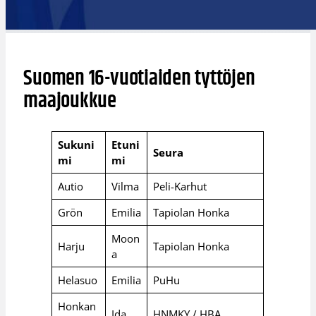
Suomen 16-vuotiaiden tyttöjen
maajoukkue
Sukuni
Etuni
Seura
mi
mi
Autio
Vilma
Peli-Karhut
Grön
Emilia
Tapiolan Honka
Moon
Harju
Tapiolan Honka
a
Helasuo
Emilia
PuHu
Honkan
Ida
HNMKY / HBA