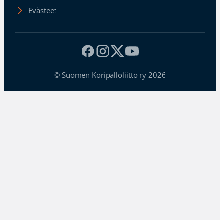
Evästeet
© Suomen Koripalloliitto ry 2026