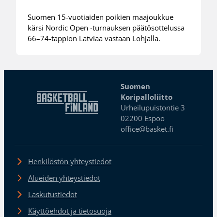
Suomen 15-vuotiaiden poikien maajoukkue
kärsi Nordic Open -turnauksen päätösottelussa
66–74-tappion Latviaa vastaan Lohjalla.
Suomen
Koripalloliitto
Urheilupuistontie 3
02200 Espoo
office@basket.fi
Henkilöstön yhteystiedot
Alueiden yhteystiedot
Laskutustiedot
Käyttöehdot ja tietosuoja