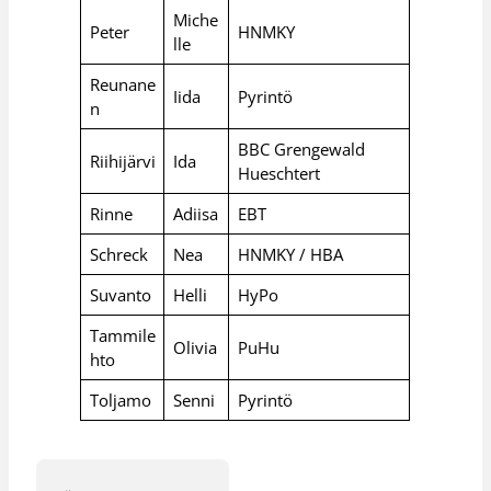
Miche
Peter
HNMKY
lle
Reunane
Iida
Pyrintö
n
BBC Grengewald
Riihijärvi
Ida
Hueschtert
Rinne
Adiisa
EBT
Schreck
Nea
HNMKY / HBA
Suvanto
Helli
HyPo
Tammile
Olivia
PuHu
hto
Toljamo
Senni
Pyrintö