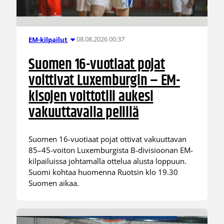
08.08.2026 00:37
EM-kilpailut
Suomen 16-vuotiaat pojat
voittivat Luxemburgin – EM-
kisojen voittotili aukesi
vakuuttavalla pelillä
Suomen 16-vuotiaat pojat ottivat vakuuttavan
85–45-voiton Luxemburgista B-divisioonan EM-
kilpailuissa johtamalla ottelua alusta loppuun.
Suomi kohtaa huomenna Ruotsin klo 19.30
Suomen aikaa.