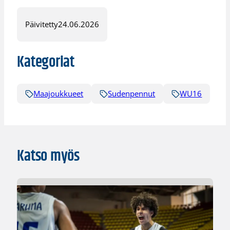
Päivitetty
24.06.2026
Kategoriat
Maajoukkueet
Sudenpennut
WU16
Katso myös