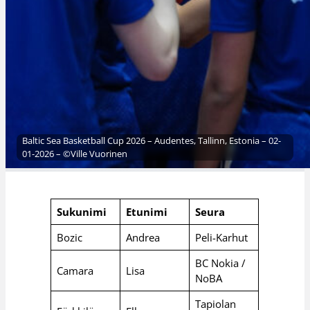
Baltic Sea Basketball Cup 2026 – Audentes, Tallinn, Estonia – 02-
01-2026 – ©Ville Vuorinen
Sukunimi
Etunimi
Seura
Bozic
Andrea
Peli-Karhut
BC Nokia /
Camara
Lisa
NoBA
Tapiolan