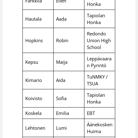
Färkkilä
Ellen
Honka
Tapiolan
Hautala
Aada
Honka
Redondo
Hopkins
Robin
Union High
School
Leppävaara
Kepsu
Maija
n Pyrintö
TuNMKY /
Kimario
Aida
TSUA
Tapiolan
Koivisto
Sofia
Honka
Koskela
Emilia
EBT
Äänekosken
Lehtonen
Lumi
Huima