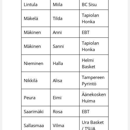
Lintula
Miila
BC Sisu
Tapiolan
Mäkelä
Tilda
Honka
Mäkinen
Anni
EBT
Tapiolan
Mäkinen
Sanni
Honka
Helmi
Nieminen
Halla
Basket
Tampereen
Nikkilä
Alisa
Pyrintö
Äänekosken
Peura
Eimi
Huima
Saarimäki
Rosa
EBT
Ura Basket
Sallasmaa
Vilma
/ TSUA