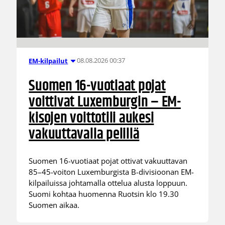
08.08.2026 00:37
EM-kilpailut
Suomen 16-vuotiaat pojat
voittivat Luxemburgin – EM-
kisojen voittotili aukesi
vakuuttavalla pelillä
Suomen 16-vuotiaat pojat ottivat vakuuttavan
85–45-voiton Luxemburgista B-divisioonan EM-
kilpailuissa johtamalla ottelua alusta loppuun.
Suomi kohtaa huomenna Ruotsin klo 19.30
Suomen aikaa.