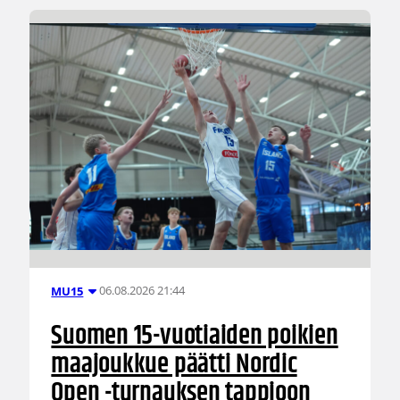
06.08.2026 21:44
MU15
Suomen 15-vuotiaiden poikien
maajoukkue päätti Nordic
Open -turnauksen tappioon