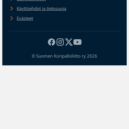
Käyttöehdot ja tietosuoja
Evästeet
© Suomen Koripalloliitto ry 2026