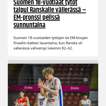
Suomen 18-vuotiaat tytöt
taipui Ranskalle välierässä –
EM-pronssi pelissä
sunnuntaina
Suomen 18-vuotiaiden tyttöjen tie EM-kisojen
finaaliin katkesi lauantaina, kun Ranska oli
välierässä vahvempi lukemin 82–62.