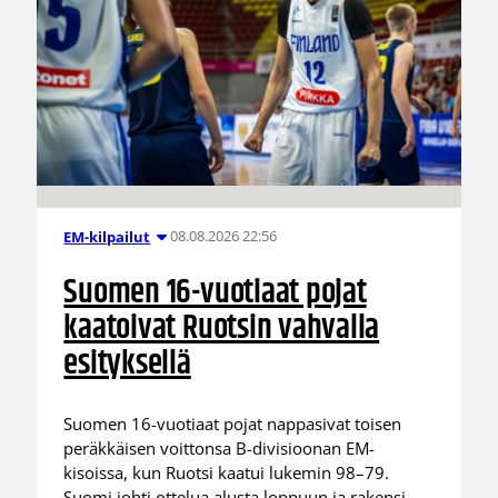
08.08.2026 22:56
EM-kilpailut
Suomen 16-vuotiaat pojat
kaatoivat Ruotsin vahvalla
esityksellä
Suomen 16-vuotiaat pojat nappasivat toisen
peräkkäisen voittonsa B-divisioonan EM-
kisoissa, kun Ruotsi kaatui lukemin 98–79.
Suomi johti ottelua alusta loppuun ja rakensi