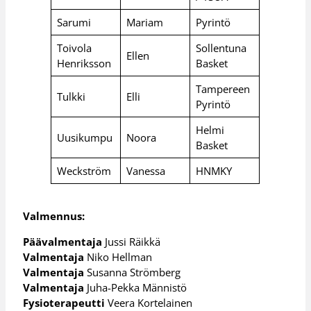
Sarumi
Mariam
Pyrintö
Toivola
Sollentuna
Ellen
Henriksson
Basket
Tampereen
Tulkki
Elli
Pyrintö
Helmi
Uusikumpu
Noora
Basket
Weckström
Vanessa
HNMKY
Valmennus:
Päävalmentaja
Jussi Räikkä
Valmentaja
Niko Hellman
Valmentaja
Susanna Strömberg
Valmentaja
Juha-Pekka Männistö
Fysioterapeutti
Veera Kortelainen