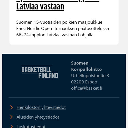
Latviaa vastaan
Suomen 15-vuotiaiden poikien maajoukkue
kärsi Nordic Open -turnauksen päätösottelussa
66–74-tappion Latviaa vastaan Lohjalla.
Suomen
Koripalloliitto
Urheilupuistontie 3
02200 Espoo
office@basket.fi
Henkilöstön yhteystiedot
Alueiden yhteystiedot
Laskutustiedot