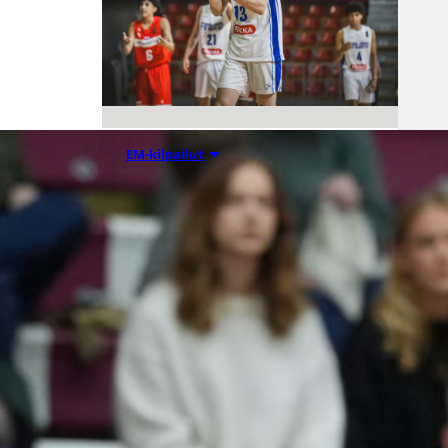
08.08.2026 00:37
EM-kilpailut
Suomen 16-
vuotiaat pojat
voittivat
Luxemburgin
– EM-kisojen