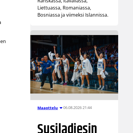
Ranskassa, Itävallassa,
Liettuassa, Romaniassa,
Bosniassa ja viimeksi Islannissa.
a
den
06.08.2026 21:44
Maaottelu
Susiladiesin