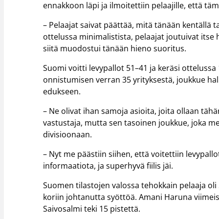
ennakkoon läpi ja ilmoitettiin pelaajille, että tä
– Pelaajat saivat päättää, mitä tänään kentällä 
ottelussa minimalistista, pelaajat joutuivat i
siitä muodostui tänään hieno suoritus.
Suomi voitti levypallot 51–41 ja keräsi otteluss
onnistumisen verran 35 yrityksestä, joukkue hal
edukseen.
– Ne olivat ihan samoja asioita, joita ollaan täh
vastustaja, mutta sen tasoinen joukkue, joka mei
divisioonaan.
– Nyt me päästiin siihen, että voitettiin levypal
informaatiota, ja superhyvä fiilis jäi.
Suomen tilastojen valossa tehokkain pelaaja oli S
koriin johtanutta syöttöä. Amani Haruna viimeiste
Saivosalmi teki 15 pistettä.