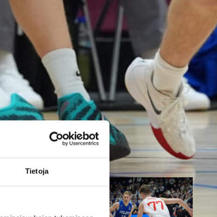
parempi
Tukholmassa
Susiladies päätti Tukholmassa
pelatun kahden ottelun
mittaisen miniturnauksen
tappioon, kun Ruotsi oli parempi
loppulukemin 73-68 (33-47).
Suomi pelaa seuraavan kerran
ensi viikonloppuna Helsingissä.
Tietoja