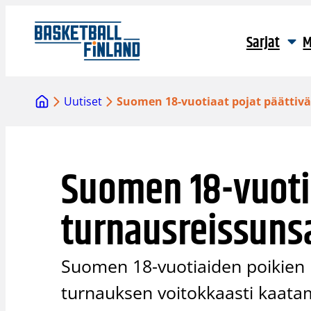
Siirry
sisältöön
Sarjat
M
Uutiset
Suomen 18-vuotiaat pojat päättivä
Suomen 18-vuotia
turnausreissunsa
Suomen 18-vuotiaiden poikien
turnauksen voitokkaasti kaata