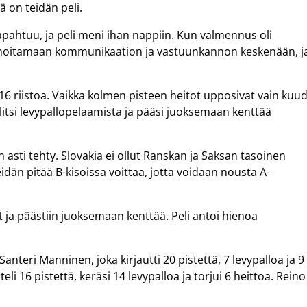
mä on teidän peli.
tapahtuu, ja peli meni ihan nappiin. Kun valmennus oli
tse hoitamaan kommunikaation ja vastuunkannon keskenään, j
a 16 riistoa. Vaikka kolmen pisteen heitot upposivat vain kuu
litsi levypallopelaamista ja pääsi juoksemaan kenttää
än asti tehty. Slovakia ei ollut Ranskan ja Saksan tasoinen
dän pitää B-kisoissa voittaa, jotta voidaan nousta A-
lot ja päästiin juoksemaan kenttää. Peli antoi hienoa
anteri Manninen, joka kirjautti 20 pistettä, 7 levypalloa ja 9
li 16 pistettä, keräsi 14 levypalloa ja torjui 6 heittoa. Reino