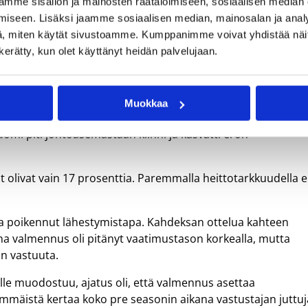
mme sisällön ja mainosten räätälöimiseen, sosiaalisen median
iseen. Lisäksi jaamme sosiaalisen median, mainosalan ja analy
, miten käytät sivustoamme. Kumppanimme voivat yhdistää näitä t
Baltic Sea Basketball Cup 2026 – Audentes, Tallinn, Estonia – 02-01-2026 – ©
n kerätty, kun olet käyttänyt heidän palvelujaan.
Muokkaa
, jonka se voitti 30–20. Slovakia nousi vielä toisella
omi piti johtoasemastaan kiinni ja kasvatti eron
tot olivat vain 17 prosenttia. Paremmalla heittotarkkuudella 
a poikennut lähestymistapa. Kahdeksan ottelua kahteen
na valmennus oli pitänyt vaatimustason korkealla, mutta
än vastuuta.
ille muodostuu, ajatus oli, että valmennus asettaa
immäistä kertaa koko pre seasonin aikana vastustajan juttuj