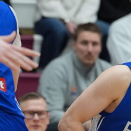
voittotili
aukesi
vakuuttavalla
pelillä
Suomen 16-vuotiaat pojat
ottivat vakuuttavan 85–45-voiton
Luxemburgista B-divisioonan
EM-kilpailuissa johtamalla
ottelua alusta loppuun. Suomi
kohtaa huomenna Ruotsin klo
19.30 Suomen aikaa.