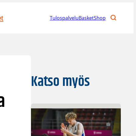
et
Tulospalvelu
BasketShop
Katso myös
a