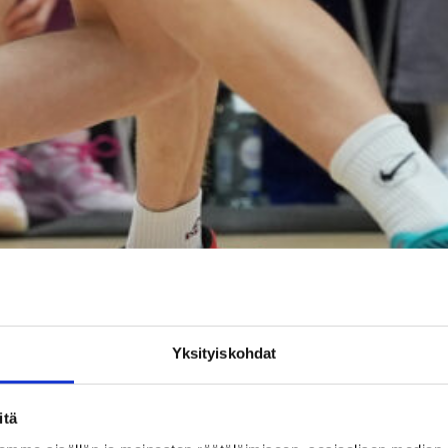
Yksityiskohdat
itä