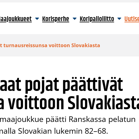
aajoukkueet
Korisperhe
Koripalloliitto
Uutis
t turnausreissunsa voittoon Slovakiasta
at pojat päättivät
 voittoon Slovakiast
 maajoukkue päätti Ranskassa pelatun
malla Slovakian lukemin 82–68.