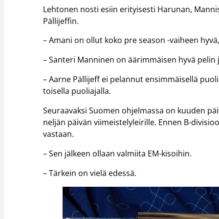
Lehtonen nosti esiin erityisesti Harunan, Mannis
Pällijeffin.
– Amani on ollut koko pre season -vaiheen hyvä
– Santeri Manninen on äärimmäisen hyvä pelin j
– Aarne Pällijeff ei pelannut ensimmäisellä puoli
toisella puoliajalla.
Seuraavaksi Suomen ohjelmassa on kuuden päivä
neljän päivän viimeistelyleirille. Ennen B-divis
vastaan.
– Sen jälkeen ollaan valmiita EM-kisoihin.
– Tärkein on vielä edessä.