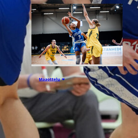
07.08.2026 21:42
Maaottelu
Ruotsi piirun
verran
Susiladiesia