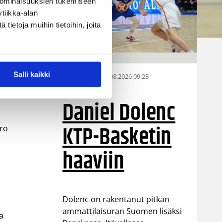
 ominaisuuksien tukemiseen
tiikka-alan
ietoja muihin tietoihin, joita
Ville Vuorinen
Salli kaikki
07.08.2026 09:23
Korisliiga
Daniel Dolenc
KTP-Basketin
ero
haaviin
Dolenc on rakentanut pitkän
ammattilaisuran Suomen lisäksi
a