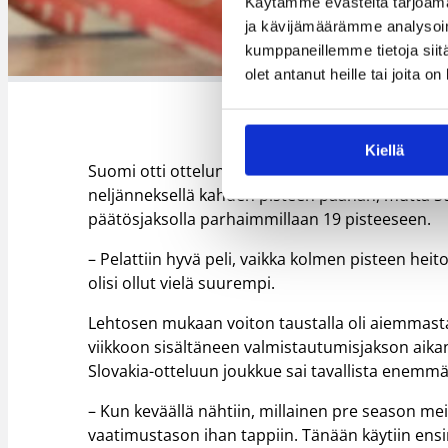
Käytämme evästeitä tarjoama
ja kävijämäärämme analysoim
kumppaneillemme tietoja siitä
olet antanut heille tai joita o
Kiellä
Suomi otti ottelun hallintaansa heti avausjaksolla
neljänneksellä kahden pisteen päähän, mutta Su
päätösjaksolla parhaimmillaan 19 pisteeseen.
– Pelattiin hyvä peli, vaikka kolmen pisteen hei
olisi ollut vielä suurempi.
Lehtosen mukaan voiton taustalla oli aiemmast
viikkoon sisältäneen valmistautumisjakson aika
Slovakia-otteluun joukkue sai tavallista enemm
– Kun keväällä nähtiin, millainen pre season me
vaatimustason ihan tappiin. Tänään käytiin ens