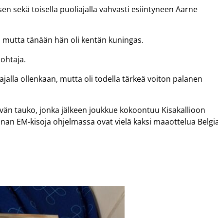
en sekä toisella puoliajalla vahvasti esiintyneen Aarne
, mutta tänään hän oli kentän kuningas.
ohtaja.
ajalla ollenkaan, mutta oli todella tärkeä voiton palanen
n tauko, jonka jälkeen joukkue kokoontuu Kisakallioon
ioonan EM-kisoja ohjelmassa ovat vielä kaksi maaottelua Belgi