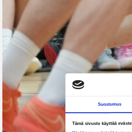
Suostumus
Tämä sivusto käyttää eväste