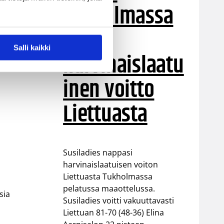
Tukholmassa
–
Salli kaikki
harvinaislaatu
inen voitto
Liettuasta
Susiladies nappasi
harvinaislaatuisen voiton
Liettuasta Tukholmassa
pelatussa maaottelussa.
sia
Susiladies voitti vakuuttavasti
Liettuan 81-70 (48-36) Elina