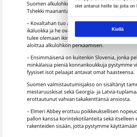
Suomen alkulohkossa ensimmäisenä vastaan tule
olet antanut heille tai joita o
Tshekki maanantaina.
– Kovaltahan tuo alkulohko näyttää kuten A-kiso
Kiellä
ikäluokka ja he ovat yksi suurimmista ennakkosu
tulee olemaan ikimuistoinen kokemus, kun pääs
aloittaa alkulohkon perkaamisen.
– Ensimmäisenä on kuitenkin Slovenia, jonka pe
minkälaisia pieniä konnankoukkuja pystymme vir
fyysiset isot pelaajat antavat omat haasteensa.
Suomen valmistautumisjakso on sisältänyt tamm
mestaruuskisat sekä Georgia- ja Latvia-tuplamaa
erottautunut vahvan takakenttänsä ansiosta.
– Elmeri Abbey erottuu poikkeuksellisen nopeu
pallon kanssa korintekotilanteita sekä itsellee
rakenteiden sisään, jotta pystymme käyttämä