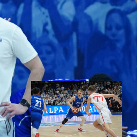
Susiladies päätti Tukholmassa
pelatun kahden ottelun
mittaisen miniturnauksen
tappioon, kun Ruotsi oli parempi
loppulukemin 73-68 (33-47).
Suomi pelaa seuraavan kerran
ensi viikonloppuna Helsingissä.