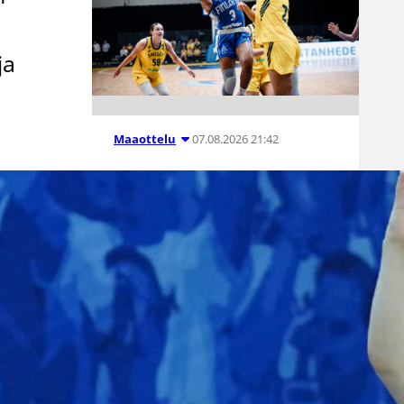
ja
07.08.2026 21:42
Maaottelu
Ruotsi piirun
verran
Susiladiesia
parempi
Tukholmassa