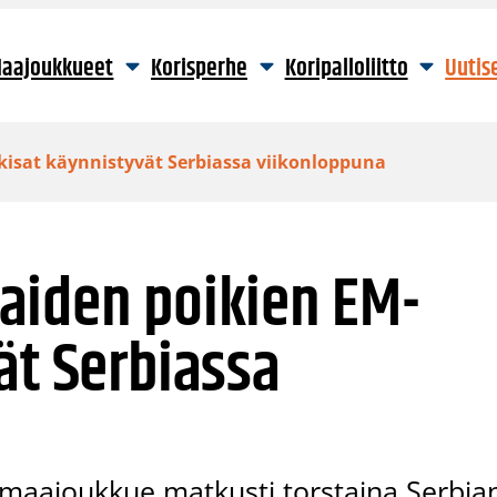
aajoukkueet
Korisperhe
Koripalloliitto
Uutis
kisat käynnistyvät Serbiassa viikonloppuna
aiden poikien EM-
ät Serbiassa
maajoukkue matkusti torstaina Serbia