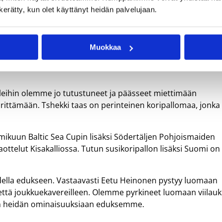
e Slovenia lauantaina, kisaisäntä Serbia sunnuntaina ja
n kerätty, kun olet käyttänyt heidän palvelujaan.
issa kuuluukin. Serbialla on erittäin hyvä 2005 syntyneiden
Muokkaa
osikeista näissä karkeloissa. Ennakkoon jo voi sanoa, että
ee pelaamaan Serbiassa kotijoukkuetta vastaan, Virtanen
leihin olemme jo tutustuneet ja päässeet miettimään
ittämään. Tshekki taas on perinteinen koripallomaa, jonka
ikuun Baltic Sea Cupin lisäksi Södertäljen Pohjoismaiden
ottelut Kisakalliossa. Tutun susikoripallon lisäksi Suomi on
della edukseen. Vastaavasti Eetu Heinonen pystyy luomaan
n että joukkuekavereilleen. Olemme pyrkineet luomaan viilauk
än heidän ominaisuuksiaan eduksemme.