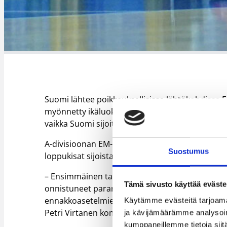
Suomi lähtee poikkeuksellisissa lähtökohdissa 
myönnetty ikäluokan EM-kotikisat kesälle 2024, 
vaikka Suomi sijoittuisikin kolmen viimeisen jo
A-divisioonan EM-kisoissa alkulohkon jälkeen pe
Suostumus
loppukisat sijoista 1-8 vai 9-16.
– Ensimmäinen tavoite on, että peli paranee py
Tämä sivusto käyttää eväste
onnistuneet parantamaan. Kisojen kannalta oleell
ennakkoasetelmien kannalta, mutta ensimmäine
Käytämme evästeitä tarjoama
Petri Virtanen kommentoi.
ja kävijämäärämme analysoim
kumppaneillemme tietoja siitä