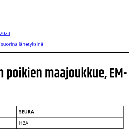
 2023
t suorina lähetyksinä
n poikien maajoukkue, EM-
SEURA
HBA