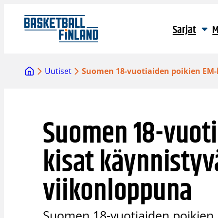
Siirry
sisältöön
Sarjat
M
Uutiset
Suomen 18-vuotiaiden poikien EM-
Suomen 18-vuoti
kisat käynnistyv
viikonloppuna
Suomen 18-vuotiaiden poikien 