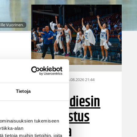
lle Vuorinen.
n
a,
06.08.2026 21:44
Maaottelu
Tietoja
Susiladiesin
puolustus
 ominaisuuksien tukemiseen
rautaa
tiikka-alan
ietoja muihin tietoihin, joita