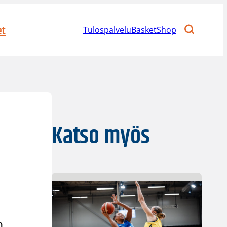
et
Tulospalvelu
BasketShop
Katso myös
n