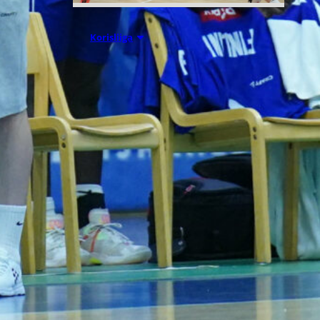
07.08.2026 09:23
Korisliiga
Daniel Dolenc
KTP-Basketin
haaviin
Dolenc on rakentanut pitkän
ammattilaisuran Suomen lisäksi
Ranskassa, Itävallassa,
Liettuassa, Romaniassa,
Bosniassa ja viimeksi Islannissa.