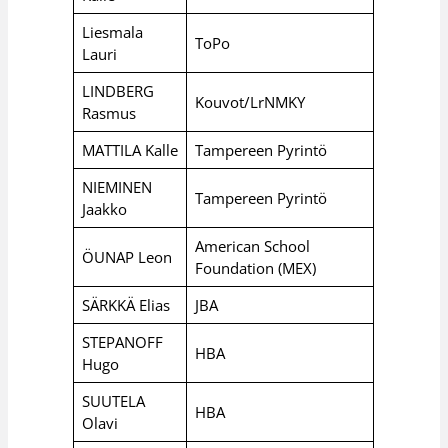
Liesmala
ToPo
Lauri
LINDBERG
Kouvot/LrNMKY
Rasmus
MATTILA Kalle
Tampereen Pyrintö
NIEMINEN
Tampereen Pyrintö
Jaakko
American School
ÖUNAP Leon
Foundation (MEX)
SÄRKKÄ Elias
JBA
STEPANOFF
HBA
Hugo
SUUTELA
HBA
Olavi