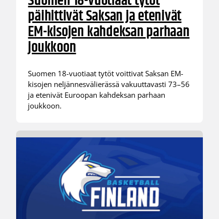
Suomen 18-vuotiaat tytöt
päihittivät Saksan ja etenivät
EM-kisojen kahdeksan parhaan
joukkoon
Suomen 18-vuotiaat tytöt voittivat Saksan EM-
kisojen neljännesvälierässä vakuuttavasti 73–56
ja etenivät Euroopan kahdeksan parhaan
joukkoon.