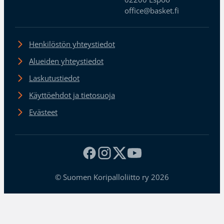
office@basket.fi
Henkilöstön yhteystiedot
Alueiden yhteystiedot
Laskutustiedot
Käyttöehdot ja tietosuoja
Evästeet
© Suomen Koripalloliitto ry 2026