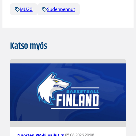
MU20
Sudenpennut
Katso myös
05.08.2026 20:08
Nuorten PM-kilpailut