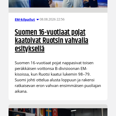
08.08.2026 22:56
EM-kilpailut
Suomen 16-vuotiaat pojat
kaatoivat Ruotsin vahvalla
esityksellä
Suomen 16-vuotiaat pojat nappasivat toisen
peräkkäisen voittonsa B-divisioonan EM-
kisoissa, kun Ruotsi kaatui lukemin 98–79.
Suomi johti ottelua alusta loppuun ja rakensi
ratkaisevan eron vahvan ensimmäisen puoliajan
aikana.