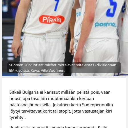
Suomen 20-vuotiaat miehet mittelevät mitaleista B-divisioonan
EM-kisoissa. Kuva: Ville Vuorinen.
Sitkeä Bulgaria ei karissut millään pelistä pois, vaan
nousi jopa tasoihin muutamaankin kertaan
päätösneljänneksellä. Jokainen kerta Sudenpennuilta
löytyi tarvittavat korit tai stopit, jotta vastustajan kiri
tyrehtyi.
Puolitoista minuuttia ennen loppusummeria Kalle