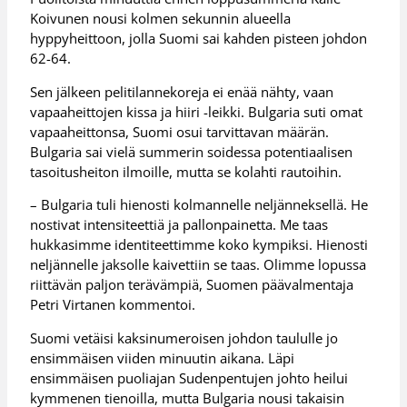
Koivunen nousi kolmen sekunnin alueella
hyppyheittoon, jolla Suomi sai kahden pisteen johdon
62-64.
Sen jälkeen pelitilannekoreja ei enää nähty, vaan
vapaaheittojen kissa ja hiiri -leikki. Bulgaria suti omat
vapaaheittonsa, Suomi osui tarvittavan määrän.
Bulgaria sai vielä summerin soidessa potentiaalisen
tasoitusheiton ilmoille, mutta se kolahti rautoihin.
– Bulgaria tuli hienosti kolmannelle neljänneksellä. He
nostivat intensiteettiä ja pallonpainetta. Me taas
hukkasimme identiteettimme koko kympiksi. Hienosti
neljännelle jaksolle kaivettiin se taas. Olimme lopussa
riittävän paljon terävämpiä, Suomen päävalmentaja
Petri Virtanen kommentoi.
Suomi vetäisi kaksinumeroisen johdon taululle jo
ensimmäisen viiden minuutin aikana. Läpi
ensimmäisen puoliajan Sudenpentujen johto heilui
kymmenen tienoilla, mutta Bulgaria nousi takaisin