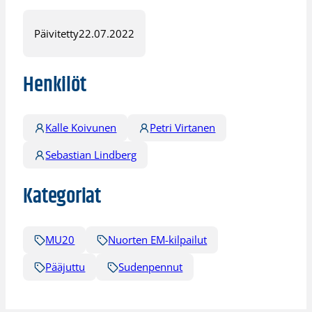
Päivitetty
22.07.2022
Henkilöt
Kalle Koivunen
Petri Virtanen
Sebastian Lindberg
Kategoriat
MU20
Nuorten EM-kilpailut
Pääjuttu
Sudenpennut