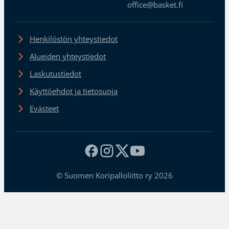
office@basket.fi
Henkilöstön yhteystiedot
Alueiden yhteystiedot
Laskutustiedot
Käyttöehdot ja tietosuoja
Evästeet
© Suomen Koripalloliitto ry 2026