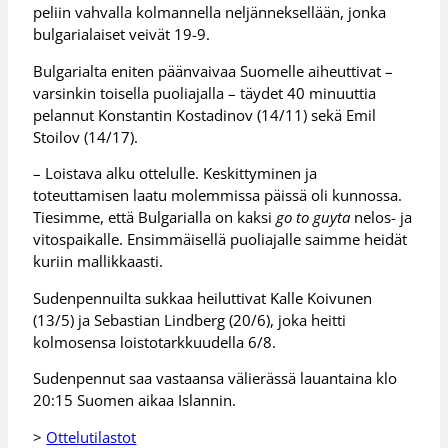
peliin vahvalla kolmannella neljänneksellään, jonka
bulgarialaiset veivät 19-9.
Bulgarialta eniten päänvaivaa Suomelle aiheuttivat –
varsinkin toisella puoliajalla – täydet 40 minuuttia
pelannut Konstantin Kostadinov (14/11) sekä Emil
Stoilov (14/17).
– Loistava alku ottelulle. Keskittyminen ja
toteuttamisen laatu molemmissa päissä oli kunnossa.
Tiesimme, että Bulgarialla on kaksi
go to guyta
nelos- ja
vitospaikalle. Ensimmäisellä puoliajalle saimme heidät
kuriin mallikkaasti.
Sudenpennuilta sukkaa heiluttivat Kalle Koivunen
(13/5) ja Sebastian Lindberg (20/6), joka heitti
kolmosensa loistotarkkuudella 6/8.
Sudenpennut saa vastaansa välierässä lauantaina klo
20:15 Suomen aikaa Islannin.
>
Ottelutilastot