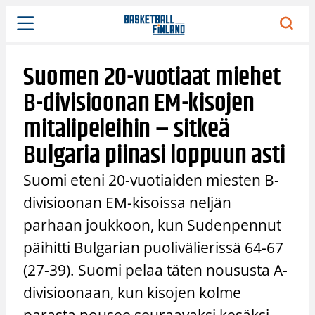
Siirry
sisältöön
Suomen 20-vuotiaat miehet
B-divisioonan EM-kisojen
mitalipeleihin – sitkeä
Bulgaria piinasi loppuun asti
Suomi eteni 20-vuotiaiden miesten B-
divisioonan EM-kisoissa neljän
parhaan joukkoon, kun Sudenpennut
päihitti Bulgarian puolivälierissä 64-67
(27-39). Suomi pelaa täten noususta A-
divisioonaan, kun kisojen kolme
parasta nousee seuraavaksi kesäksi