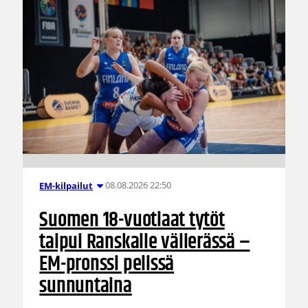
08.08.2026 22:50
EM-kilpailut
Suomen 18-vuotiaat tytöt
taipui Ranskalle välierässä –
EM-pronssi pelissä
sunnuntaina