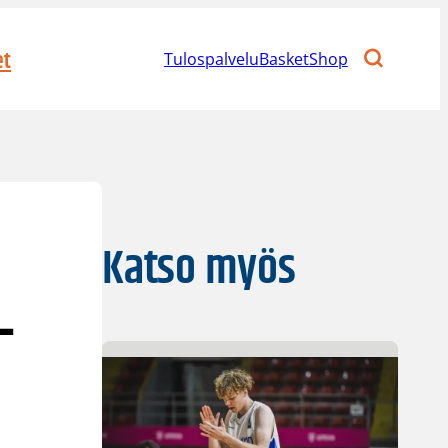
et
Tulospalvelu
BasketShop
Katso myös
–