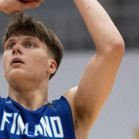
voittotili
aukesi
vakuuttavalla
pelillä
Suomen 16-vuotiaat pojat
ottivat vakuuttavan 85–45-voiton
Luxemburgista B-divisioonan
EM-kilpailuissa johtamalla
ottelua alusta loppuun. Suomi
kohtaa huomenna Ruotsin klo
19.30 Suomen aikaa.