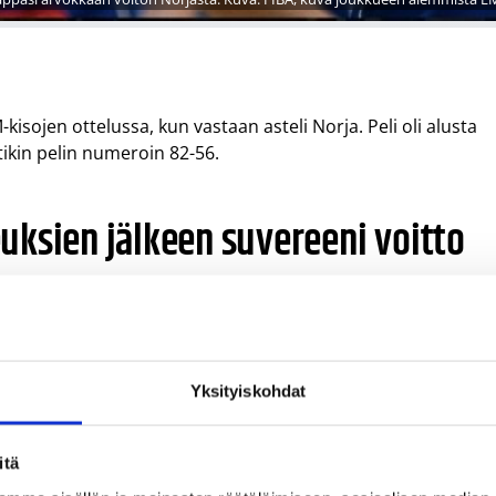
isojen ottelussa, kun vastaan asteli Norja. Peli oli alusta
ikin pelin numeroin 82-56.
uksien jälkeen suvereeni voitto
sa otteisiin tyytyväinen.
käynnistysvaikeuksia. Kun saimme koneet käyntiin, otimme
mme.
Yksityiskohdat
ulta saimme hyvällä ilmeellä helpohkon voiton. Huomenna
n.
itä