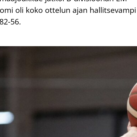
mi oli koko ottelun ajan hallitsevampi
 82-56.