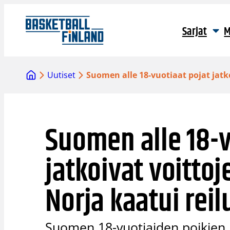
Siirry
sisältöön
Sarjat
M
Uutiset
Suomen alle 18-vuotiaat pojat jatko
Suomen alle 18-v
jatkoivat voittoj
Norja kaatui reil
Suomen 18-vuotiaiden poikien 