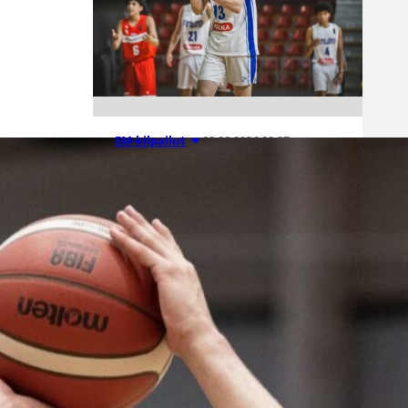
08.08.2026 00:37
EM-kilpailut
Suomen 16-
vuotiaat pojat
voittivat
Luxemburgin
– EM-kisojen