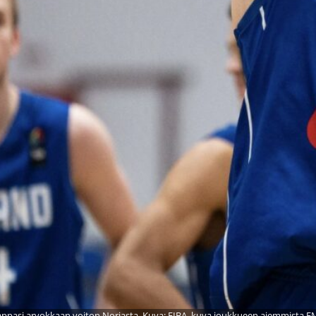
ppasi arvokkaan voiton Norjasta. Kuva: FIBA, kuva joukkueen aiemmista EM