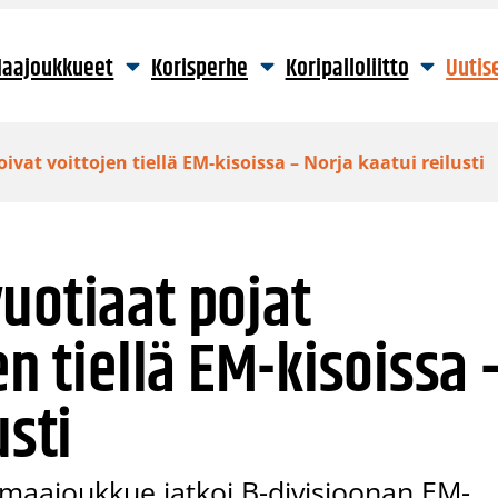
aajoukkueet
Korisperhe
Koripalloliitto
Uutis
ivat voittojen tiellä EM-kisoissa – Norja kaatui reilusti
uotiaat pojat
en tiellä EM-kisoissa 
usti
maajoukkue jatkoi B-divisioonan EM-