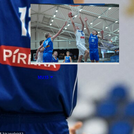
06.08.2026 21:44
MU15
Suomen 15-
vuotiaiden
poikien
-kisapeleistä