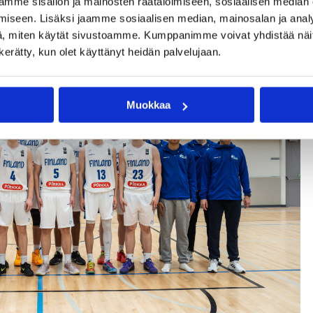
mme sisällön ja mainosten räätälöimiseen, sosiaalisen median
iseen. Lisäksi jaamme sosiaalisen median, mainosalan ja analy
, miten käytät sivustoamme. Kumppanimme voivat yhdistää näitä t
n kerätty, kun olet käyttänyt heidän palvelujaan.
Muokkaa