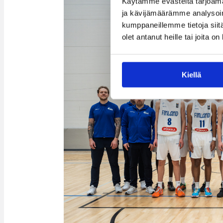
Käytämme evästeitä tarjoama
ja kävijämäärämme analysoim
kumppaneillemme tietoja siitä
olet antanut heille tai joita o
Kiellä