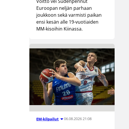
Voitto vei Sudenpennut
Euroopan neljän parhaan
joukkoon sekä varmisti paikan
ensi kesän alle 19-vuotiaiden
MM-kisoihin Kiinassa.
06.08.2026 21:08
EM-kilpailut