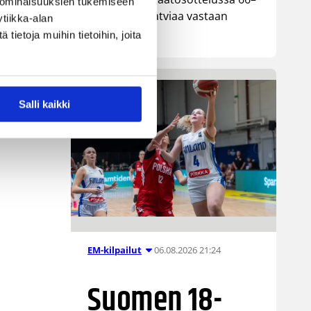
 ominaisuuksien tukemiseen
74-tappion Latviaa vastaan
tiikka-alan
Lohjalla.
ietoja muihin tietoihin, joita
Salli kaikki
06.08.2026 21:24
EM-kilpailut
Suomen 18-