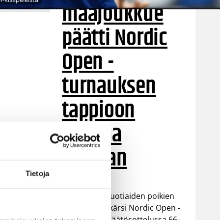
maajoukkue
päätti Nordic
Open -
turnauksen
tappioon
Latviaa
vastaan
Tietoja
Suomen 15-vuotiaiden poikien
maajoukkue kärsi Nordic Open -
turnauksen päätösottelussa 66–