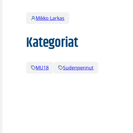
Mikko Larkas
Kategoriat
MU18
Sudenpennut