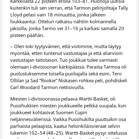
Karkkilasta 22 pisteen erolla 103–81. Huonoja uutisia
kuitenkin tuli sen verran, että Tarmon pelinjohtaja Tally
Lloyd pelasi vain 18 minuuttia, jonka jälkeen
loukkaantui. Ottelun ratkaisu nähtiin kolmannella
jaksolla, jonka Tarmo vei 31–16 ja karkasi samalla 20
pisteen päähän.
– Olen toki tyytyväinen, että voitimme, mutta täytyy
myöntää, etten tuntenut vastustajaa ja että aliarvioin
vastustajan taitotason. Tuo joukkue tulee varmasti
olemaan I-divisioonan kärkipäässä. Parasta Tarmoa oli
puolustuksemme toisella puoliajalla sekä esim. Tero
Ollilan ja Sad ”Rookie” Niskasen rohkea peli, pohdiskeli
Carl Woodard Tarmon nettisivuilla.
Miesten I-divisioonassa pelaava Wartti-Basket, oli
Pussihukkien miesten joukkueelle pelkkä suupala, kun
joukkueet kohtasivat Suomen Cupin
neljännesvälierissä. Vaikka Pussihukilta puuttuikin osa
parhaista pelaajista, kaatui helsinkiläisvieraat selvin
lukemin 102–54 (48–25). Wartti-Basket pysyi ottelussa