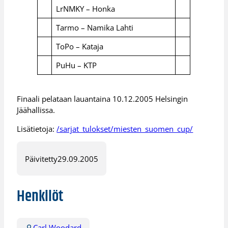
LrNMKY – Honka
Tarmo – Namika Lahti
ToPo – Kataja
PuHu – KTP
Finaali pelataan lauantaina 10.12.2005 Helsingin
Jäähallissa.
Lisätietoja:
/sarjat_tulokset/miesten_suomen_cup/
Päivitetty
29.09.2005
Henkilöt
Carl Woodard