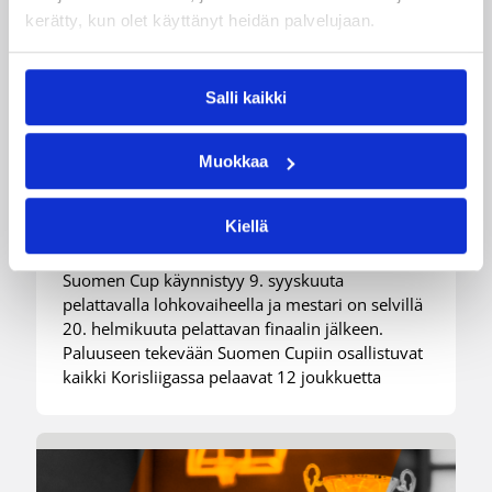
kerätty, kun olet käyttänyt heidän palvelujaan.
09.07.2026 11:00
Korisliiga
Salli kaikki
Miesten Suomen Cupin
Muokkaa
lohkovaiheen otteluohjelma
julkaistu
Kiellä
Suomen Cup käynnistyy 9. syyskuuta
pelattavalla lohkovaiheella ja mestari on selvillä
20. helmikuuta pelattavan finaalin jälkeen.
Paluuseen tekevään Suomen Cupiin osallistuvat
kaikki Korisliigassa pelaavat 12 joukkuetta