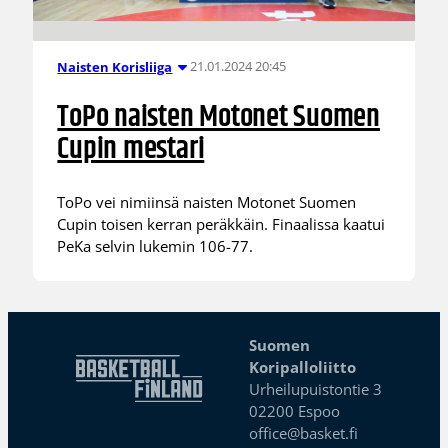
21.01.2024 20:45
Naisten Korisliiga
ToPo naisten Motonet Suomen
Cupin mestari
ToPo vei nimiinsä naisten Motonet Suomen
Cupin toisen kerran peräkkäin. Finaalissa kaatui
PeKa selvin lukemin 106-77.
Suomen
Koripalloliitto
Urheilupuistontie 3
02200 Espoo
office@basket.fi