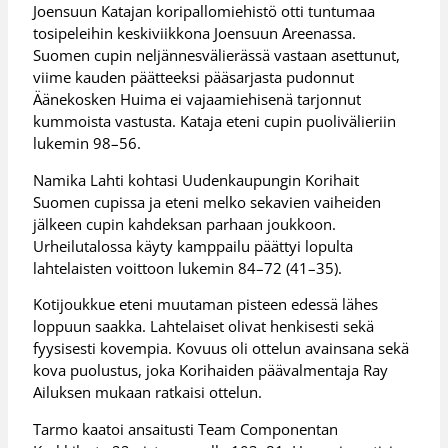
Joensuun Katajan koripallomiehistö otti tuntumaa
tosipeleihin keskiviikkona Joensuun Areenassa.
Suomen cupin neljännesvälierässä vastaan asettunut,
viime kauden päätteeksi pääsarjasta pudonnut
Äänekosken Huima ei vajaamiehisenä tarjonnut
kummoista vastusta. Kataja eteni cupin puolivälieriin
lukemin 98–56.
Namika Lahti kohtasi Uudenkaupungin Korihait
Suomen cupissa ja eteni melko sekavien vaiheiden
jälkeen cupin kahdeksan parhaan joukkoon.
Urheilutalossa käyty kamppailu päättyi lopulta
lahtelaisten voittoon lukemin 84–72 (41–35).
Kotijoukkue eteni muutaman pisteen edessä lähes
loppuun saakka. Lahtelaiset olivat henkisesti sekä
fyysisesti kovempia. Kovuus oli ottelun avainsana sekä
kova puolustus, joka Korihaiden päävalmentaja Ray
Ailuksen mukaan ratkaisi ottelun.
Tarmo kaatoi ansaitusti Team Componentan