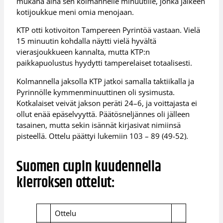
mukana aina sen kolmannelle minuutille, jonka jälkeen
kotijoukkue meni omia menojaan.
KTP otti kotivoiton Tampereen Pyrintöä vastaan. Vielä
15 minuutin kohdalla näytti vielä hyvältä
vierasjoukkueen kannalta, mutta KTP:n
paikkapuolustus hyydytti tamperelaiset totaalisesti.
Kolmannella jaksolla KTP jatkoi samalla taktiikalla ja
Pyrinnölle kymmenminuuttinen oli sysimusta.
Kotkalaiset veivät jakson peräti 24–6, ja voittajasta ei
ollut enää epäselvyyttä. Päätösneljännes oli jälleen
tasainen, mutta sekin isännät kirjasivat nimiinsä
pisteellä. Ottelu päättyi lukemiin 103 – 89 (49-52).
Suomen cupin kuudennella
kierroksen ottelut:
Ottelu