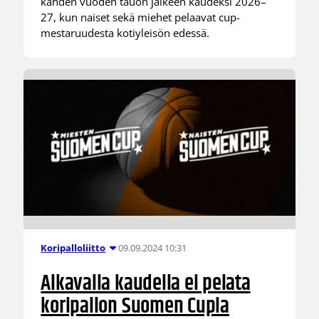
kahden vuoden tauon jälkeen kaudeksi 2026–
27, kun naiset sekä miehet pelaavat cup-
mestaruudesta kotiyleisön edessä.
09.09.2024 10:31
Koripalloliitto
Alkavalla kaudella ei pelata
koripallon Suomen Cupia