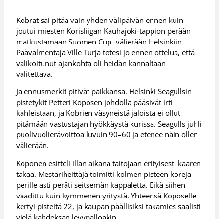
Kobrat sai pitää vain yhden välipäivän ennen kuin
joutui miesten Korisliigan Kauhajoki-tappion perään
matkustamaan Suomen Cup -välierään Helsinkiin.
Päävalmentaja Ville Turja totesi jo ennen ottelua, että
valikoitunut ajankohta oli heidän kannaltaan
valitettava.
Ja ennusmerkit pitivät paikkansa. Helsinki Seagullsin
pistetykit Petteri Koposen johdolla pääsivät irti
kahleistaan, ja Kobrien väsyneistä jaloista ei ollut
pitämään vastustajan hyökkäystä kurissa. Seagulls juhli
puolivuolierävoittoa luvuin 90–60 ja etenee näin ollen
välierään.
Koponen esitteli illan aikana taitojaan erityisesti kaaren
takaa. Mestariheittäjä toimitti kolmen pisteen koreja
perille asti peräti seitsemän kappaletta. Eikä siihen
vaadittu kuin kymmenen yritystä. Yhteensä Koposelle
kertyi pisteitä 22, ja kaupan päällisiksi takamies saalisti
vielä kahdeksan levypalloakin.