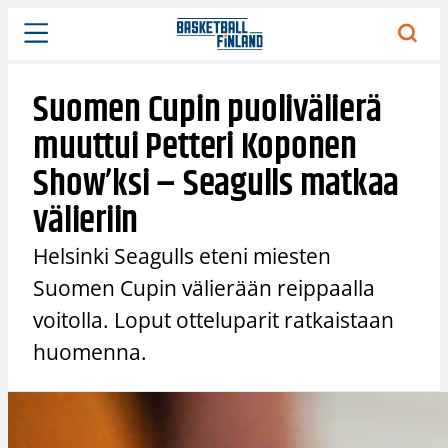
Siirry
sisältöön
Suomen Cupin puolivälierä
muuttui Petteri Koponen
Show’ksi – Seagulls matkaa
välieriin
Helsinki Seagulls eteni miesten
Suomen Cupin välierään reippaalla
voitolla. Loput otteluparit ratkaistaan
huomenna.