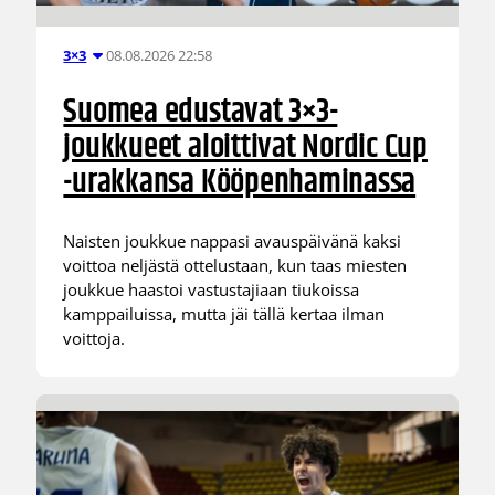
08.08.2026 22:58
3×3
Suomea edustavat 3×3-
joukkueet aloittivat Nordic Cup
-urakkansa Kööpenhaminassa
Naisten joukkue nappasi avauspäivänä kaksi
voittoa neljästä ottelustaan, kun taas miesten
joukkue haastoi vastustajiaan tiukoissa
kamppailuissa, mutta jäi tällä kertaa ilman
voittoja.