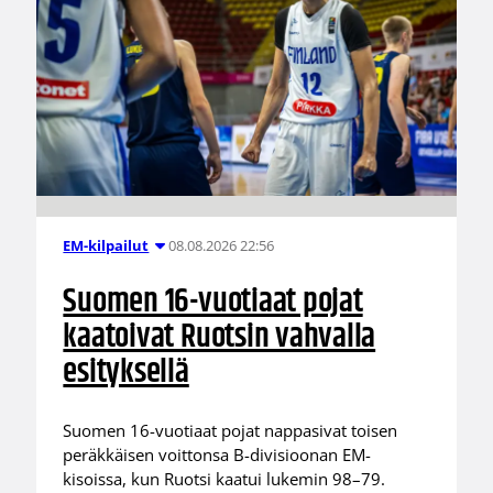
08.08.2026 22:56
EM-kilpailut
Suomen 16-vuotiaat pojat
kaatoivat Ruotsin vahvalla
esityksellä
Suomen 16-vuotiaat pojat nappasivat toisen
peräkkäisen voittonsa B-divisioonan EM-
kisoissa, kun Ruotsi kaatui lukemin 98–79.