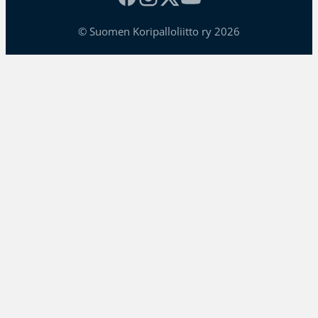
© Suomen Koripalloliitto ry 2026