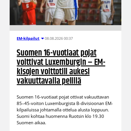
08.08.2026 00:37
EM-kilpailut
Suomen 16-vuotiaat pojat
voittivat Luxemburgin – EM-
kisojen voittotili aukesi
vakuuttavalla pelillä
Suomen 16-vuotiaat pojat ottivat vakuuttavan
85–45-voiton Luxemburgista B-divisioonan EM-
kilpailuissa johtamalla ottelua alusta loppuun.
Suomi kohtaa huomenna Ruotsin klo 19.30
Suomen aikaa.