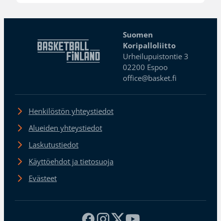
Suomen
Koripalloliitto
Urheilupuistontie 3
02200 Espoo
office@basket.fi
Henkilöstön yhteystiedot
Alueiden yhteystiedot
Laskutustiedot
Käyttöehdot ja tietosuoja
Evästeet