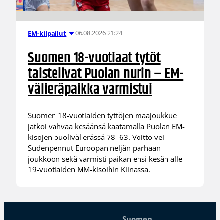
06.08.2026 21:24
EM-kilpailut
Suomen 18-vuotiaat tytöt
taistelivat Puolan nurin – EM-
välieräpaikka varmistui
Suomen 18-vuotiaiden tyttöjen maajoukkue
jatkoi vahvaa kesäänsä kaatamalla Puolan EM-
kisojen puolivälierässä 78–63. Voitto vei
Sudenpennut Euroopan neljän parhaan
joukkoon sekä varmisti paikan ensi kesän alle
19-vuotiaiden MM-kisoihin Kiinassa.
Suomen