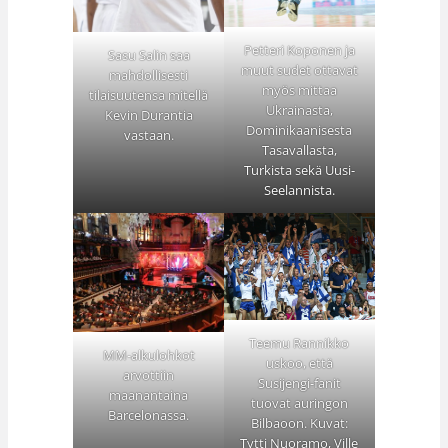
Petteri Koponen ja
Sasu Salin saa
muut sudet ottavat
mahdollisesti
myös mittaa
tilaisuutensa mitellä
Ukrainasta,
Kevin Durantia
Dominikaanisesta
vastaan.
Tasavallasta,
Turkista sekä Uusi-
Seelannista.
Teemu Rannikko
MM-alkulohkot
uskoo, että
arvottiin
Susijengi-fanit
maanantaina
tuovat auringon
Barcelonassa.
Bilbaoon. Kuvat:
Tytti Nuoramo, Ville