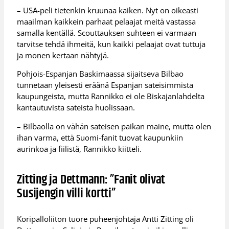
– USA-peli tietenkin kruunaa kaiken. Nyt on oikeasti
maailman kaikkein parhaat pelaajat meitä vastassa
samalla kentällä. Scouttauksen suhteen ei varmaan
tarvitse tehdä ihmeitä, kun kaikki pelaajat ovat tuttuja
ja monen kertaan nähtyjä.
Pohjois-Espanjan Baskimaassa sijaitseva Bilbao
tunnetaan yleisesti eräänä Espanjan sateisimmista
kaupungeista, mutta Rannikko ei ole Biskajanlahdelta
kantautuvista sateista huolissaan.
– Bilbaolla on vähän sateisen paikan maine, mutta olen
ihan varma, että Suomi-fanit tuovat kaupunkiin
aurinkoa ja fiilistä, Rannikko kiitteli.
Zitting ja Dettmann: ”Fanit olivat
Susijengin villi kortti”
Koripalloliiton tuore puheenjohtaja Antti Zitting oli