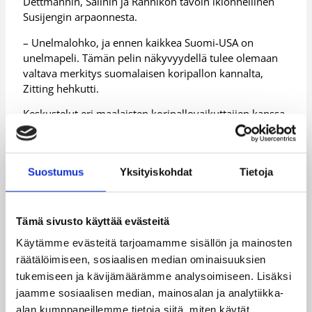
Dettmannin, Salinin ja Rannikon tavoin ikionnellinen
Susijengin arpaonnesta.
– Unelmalohko, ja ennen kaikkea Suomi-USA on
unelmapeli. Tämän pelin näkyvyydellä tulee olemaan
valtava merkitys suomalaisen koripallon kannalta,
Zitting hehkutti.
Keskustelut eri maalaisten koripallovaikuttajien kanssa
poikivat Zittingiltä ja Dettmannilta vielä erityiskiitoksen
Susijengin fanien suuntaan. Angry Birdsin roolista
Suomen villi kortti -valinnassa on spekuloitu kaksi
Suostumus
Yksityiskohdat
Tietoja
päivää rutkasti kansainvälisessä mediassa, mutta
vaikuttajien viestit kertovat nimenomaan fanien olleen
ratkaiseva tekijä.
Tämä sivusto käyttää evästeitä
– Täällä saadun viestin perusteella juuri fanit ratkaisivat
Käytämme evästeitä tarjoamamme sisällön ja mainosten
Suomelle villin kortin MM-kisoihin, Zitting kertoi.
räätälöimiseen, sosiaalisen median ominaisuuksien
– Fanit olivat meidän villi korttimme, täydensi
tukemiseen ja kävijämäärämme analysoimiseen. Lisäksi
Dettmann.
jaamme sosiaalisen median, mainosalan ja analytiikka-
alan kumppaneillemme tietoja siitä, miten käytät