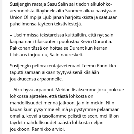
Susijengin raataja Sasu Salin sai tiedon alkulohko-
arvonnoista iltayhdeksältä Suomen aikaa päästyään
Union Olimpija Ljubljanan harjoituksista ja saatuaan
puhelimensa täyteen tekstiviestejä.
– Useimmissa tekstareissa kuittailtiin, että nyt sain
kaipaamani tilaisuuteni puolustaa Kevin Durantia.
Pakkohan tässä on hoitaa se Durant kun kerran
tilaisuus tarjoutuu, Salin naureskeli.
Susijengin pelinrakentajaveteraani Teemu Rannikko
taputti samaan aikaan tyytyväisenä käsiään
joukkueensa arpaonnelle.
– Aika hyvä arpaonni. Meidän lisäksemme joka joukkue
lohkossa ajattelee, että tästä lohkosta on
mahdollisuudet mennä jatkoon, ja niin mekin. Niin
kauan kuin pysymme ehjinä ja pystymme pelaamaan
omalla, kovalla tasollamme pelistä toiseen, meillä on
täydet mahdollisuudet päästä lohkosta neljän
joukkoon, Rannikko arvioi.