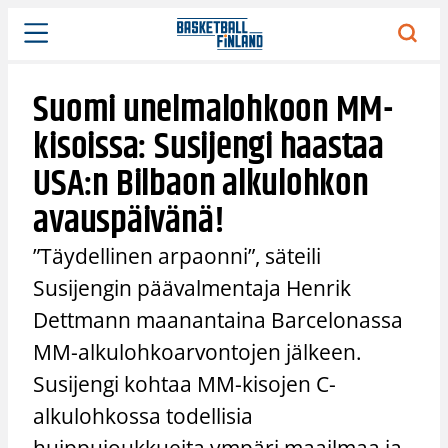
Siirry
sisältöön
Suomi unelmalohkoon MM-
kisoissa: Susijengi haastaa
USA:n Bilbaon alkulohkon
avauspäivänä!
”Täydellinen arpaonni”, säteili
Susijengin päävalmentaja Henrik
Dettmann maanantaina Barcelonassa
MM-alkulohkoarvontojen jälkeen.
Susijengi kohtaa MM-kisojen C-
alkulohkossa todellisia
huippujoukkueita ympäri maailmaa ja