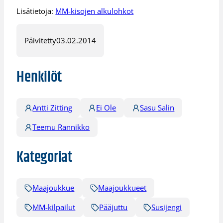
Lisätietoja:
MM-kisojen alkulohkot
Päivitetty
03.02.2014
Henkilöt
Antti Zitting
Ei Ole
Sasu Salin
Teemu Rannikko
Kategoriat
Maajoukkue
Maajoukkueet
MM-kilpailut
Pääjuttu
Susijengi