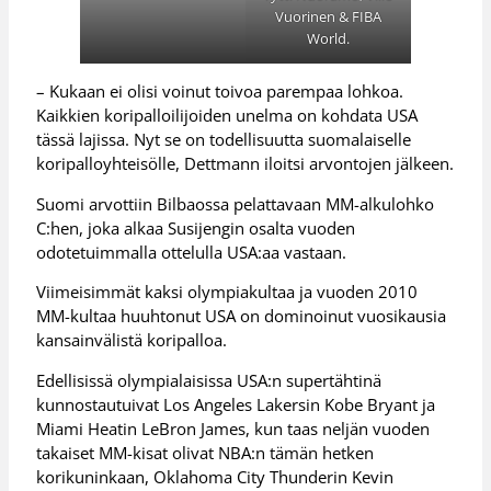
Vuorinen & FIBA
World.
– Kukaan ei olisi voinut toivoa parempaa lohkoa.
Kaikkien koripalloilijoiden unelma on kohdata USA
tässä lajissa. Nyt se on todellisuutta suomalaiselle
koripalloyhteisölle, Dettmann iloitsi arvontojen jälkeen.
Suomi arvottiin Bilbaossa pelattavaan MM-alkulohko
C:hen, joka alkaa Susijengin osalta vuoden
odotetuimmalla ottelulla USA:aa vastaan.
Viimeisimmät kaksi olympiakultaa ja vuoden 2010
MM-kultaa huuhtonut USA on dominoinut vuosikausia
kansainvälistä koripalloa.
Edellisissä olympialaisissa USA:n supertähtinä
kunnostautuivat Los Angeles Lakersin Kobe Bryant ja
Miami Heatin LeBron James, kun taas neljän vuoden
takaiset MM-kisat olivat NBA:n tämän hetken
korikuninkaan, Oklahoma City Thunderin Kevin