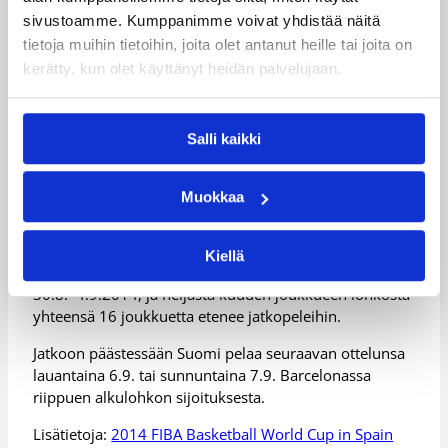
Susijengin alkulohkon ottelut MM-kisoissa
sivustoamme. Kumppanimme voivat yhdistää näitä
tietoja muihin tietoihin, joita olet antanut heille tai joita on
kerätty, kun olet käyttänyt heidän palvelujaan.
La 30.8. USA – Suomi
Su 31.8. Suomi – Ukraina
Salli kaikki
Ti 2.9. Suomi – Dominikaaninen Tasavalta
Ke 3.9. Turkki – Suomi
Muokkaa
To 4.9. Suomi – Uusi-seelanti
C-alkulohkon ottelut pelataan Bilbaon Bizkaia Areenalla
Kiellä
(kapasiteetti 15,414 katsojaa). Alkulohko pelataan
30.8.–4.9.2014, ja neljästä kuuden joukkueen lohkosta
yhteensä 16 joukkuetta etenee jatkopeleihin.
Jatkoon päästessään Suomi pelaa seuraavan ottelunsa
lauantaina 6.9. tai sunnuntaina 7.9. Barcelonassa
riippuen alkulohkon sijoituksesta.
Lisätietoja:
2014 FIBA Basketball World Cup in Spain