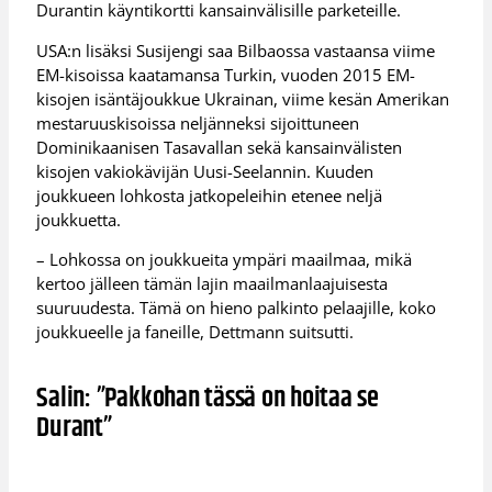
Durantin käyntikortti kansainvälisille parketeille.
USA:n lisäksi Susijengi saa Bilbaossa vastaansa viime
EM-kisoissa kaatamansa Turkin, vuoden 2015 EM-
kisojen isäntäjoukkue Ukrainan, viime kesän Amerikan
mestaruuskisoissa neljänneksi sijoittuneen
Dominikaanisen Tasavallan sekä kansainvälisten
kisojen vakiokävijän Uusi-Seelannin. Kuuden
joukkueen lohkosta jatkopeleihin etenee neljä
joukkuetta.
– Lohkossa on joukkueita ympäri maailmaa, mikä
kertoo jälleen tämän lajin maailmanlaajuisesta
suuruudesta. Tämä on hieno palkinto pelaajille, koko
joukkueelle ja faneille, Dettmann suitsutti.
Salin: ”Pakkohan tässä on hoitaa se
Durant”