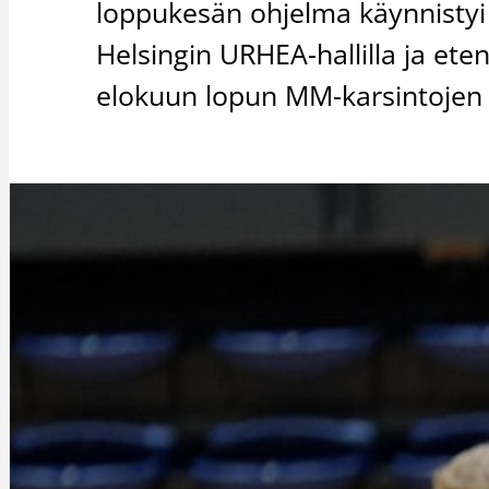
loppukesän ohjelma käynnistyi m
Helsingin URHEA-hallilla ja ete
elokuun lopun MM-karsintojen k