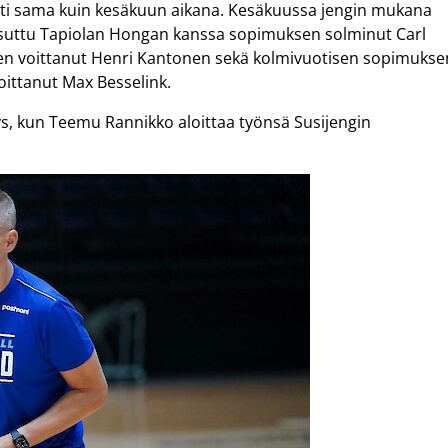
kälti sama kuin kesäkuun aikana. Kesäkuussa jengin mukana
kutsuttu Tapiolan Hongan kanssa sopimuksen solminut Carl
 voittanut Henri Kantonen sekä kolmivuotisen sopimukse
oittanut Max Besselink.
, kun Teemu Rannikko aloittaa työnsä Susijengin