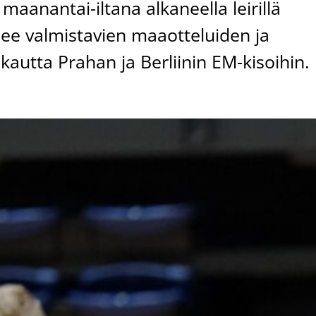
aanantai-iltana alkaneella leirillä
nee valmistavien maaotteluiden ja
autta Prahan ja Berliinin EM-kisoihin.