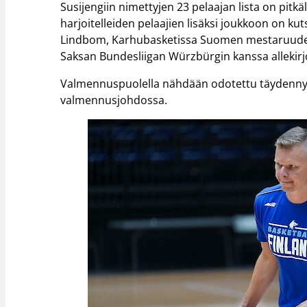
Susijengiin nimettyjen 23 pelaajan lista on pit
harjoitelleiden pelaajien lisäksi joukkoon on 
Lindbom, Karhubasketissa Suomen mestaruuden
Saksan Bundesliigan Würzbürgin kanssa allekirj
Valmennuspuolella nähdään odotettu täydennys
valmennusjohdossa.