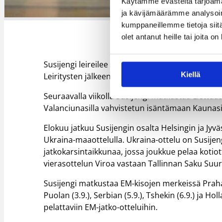
Käytämme evästeitä tarjoama
Lassi Tuovi valmennusjohtoineen on 
ja kävijämäärämme analysoim
kumppaneillemme tietoja siitä
olet antanut heille tai joita o
Susijengi leireilee 25.–28.7. Helsingin URHEA-hall
Kiellä
Leiritysten jälkeen maaottelukesä jatkuu Tampereel
Seuraavalla viikolla Susijengi matkustaa Liett
Valanciunasilla vahvistetun isäntämaan Kaunasiss
Elokuu jatkuu Susijengin osalta Helsingin ja Jyväs
Ukraina-maaottelulla. Ukraina-ottelu on Susije
jatkokarsintaikkunaa, jossa joukkue pelaa kotiot
vierasottelun Viroa vastaan Tallinnan Saku Suurh
Susijengi matkustaa EM-kisojen merkeissä Prahaan
Puolan (3.9.), Serbian (5.9.), Tshekin (6.9.) ja H
pelattaviin EM-jatko-otteluihin.