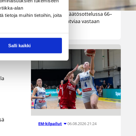
 ominaisuuksien tukemiseen
n / Susijengi.
maajoukkue kärsi Nordic Open -
tiikka-alan
turnauksen päätösottelussa 66–
ietoja muihin tietoihin, joita
74-tappion Latviaa vastaan
Lohjalla.
Salli kaikki
lla
ssä
06.08.2026 21:24
EM-kilpailut