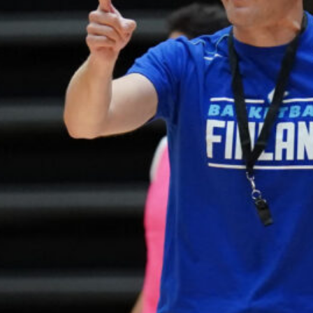
harvinaislaatu
inen voitto
Liettuasta
Susiladies nappasi
harvinaislaatuisen voiton
Liettuasta Tukholmassa
pelatussa maaottelussa.
Susiladies voitti vakuuttavasti
Liettuan 81-70 (48-36) Elina
Aarnisalon 22 pisteen
johdattamana. Suomi pelaa
Tukholmassa vielä toisen
ottelun, kun huomenna vastaan
tulee Ruotsi.