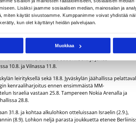
mme sisällön ja mainosten räätälöimiseen, sosiaalisen median
kutsunut 23 pelaajaa Susijengin loppukesän koitoksiin. Kuvat: Ville Vuorine
iseen. Lisäksi jaamme sosiaalisen median, mainosalan ja analy
, miten käytät sivustoamme. Kumppanimme voivat yhdistää näitä t
n kerätty, kun olet käyttänyt heidän palvelujaan.
illa ja 31.7.–3.8. Lohjan Kisakallion Susi Training Centerissä.
Muokkaa
la 4. ja 6.8. pelattavilla Belgia-otteluilla.
uaan kohtaamaan Domantas Saboniksella ja Jonas
a 10.8. ja Vilnassa 11.8.
kylän leirityksellä sekä 18.8. Jyväskylän jäähallissa pelattava
ngin kenraaliharjoitus ennen ensimmäistä MM-
telun Israelia vastaan 25.8. Tampereen Nokia Arenalla ja
allissa 28.8.
 31.8. ja kohtaa alkulohkon otteluissaan Israelin (2.9.),
ollannin (8.9). Lohkon neljä parasta joukkuetta etenee Berliini