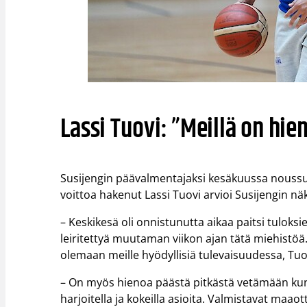
Lassi Tuovi: ”Meillä on h
Susijengin päävalmentajaksi kesäkuussa nouss
voittoa hakenut Lassi Tuovi arvioi Susijengin n
– Keskikesä oli onnistunutta aikaa paitsi tulok
leiritettyä muutaman viikon ajan tätä miehistöä
olemaan meille hyödyllisiä tulevaisuudessa, Tuov
– On myös hienoa päästä pitkästä vetämään kunn
harjoitella ja kokeilla asioita. Valmistavat ma