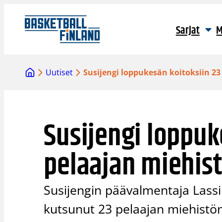
Siirry
sisältöön
Sarjat
M
Uutiset
Susijengi loppukesän koitoksiin 23
Susijengi loppuk
pelaajan miehist
Susijengin päävalmentaja Lass
kutsunut 23 pelaajan miehistön