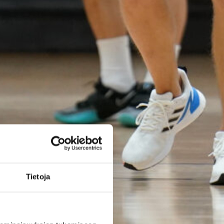
poikien
maajoukkue
päätti Nordic
Open -
turnauksen
tappioon
Latviaa
vastaan
Tietoja
Suomen 15-vuotiaiden poikien