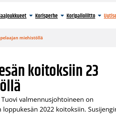
aajoukkueet
Korisperhe
Koripalloliitto
Uutis
 pelaajan miehistöllä
esän koitoksiin 23
öllä
i Tuovi valmennusjohtoineen on
 loppukesän 2022 koitoksiin. Susijengi