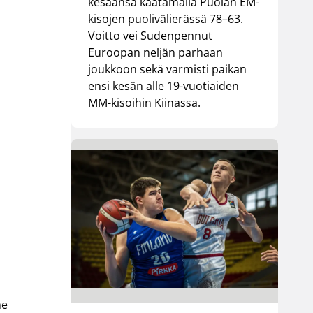
kesäänsä kaatamalla Puolan EM-
kisojen puolivälierässä 78–63.
Voitto vei Sudenpennut
Euroopan neljän parhaan
joukkoon sekä varmisti paikan
ensi kesän alle 19-vuotiaiden
MM-kisoihin Kiinassa.
me