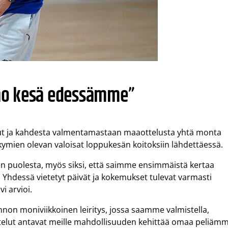
ieno kesä edessämme”
ut ja kahdesta valmentamastaan maaottelusta yhtä monta
äkymien olevan valoisat loppukesän koitoksiin lähdettäessä.
sien puolesta, myös siksi, että saimme ensimmäistä kertaa
. Yhdessä vietetyt päivät ja kokemukset tulevat varmasti
i arvioi.
on moniviikkoinen leiritys, jossa saamme valmistella,
aottelut antavat meille mahdollisuuden kehittää omaa peliäm