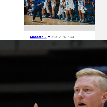
06.08.2026 21:44
Maaottelu
Susiladiesin
puolustus
rautaa
Tukholmassa
–