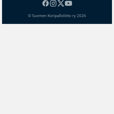
© Suomen Koripalloliitto ry 2026