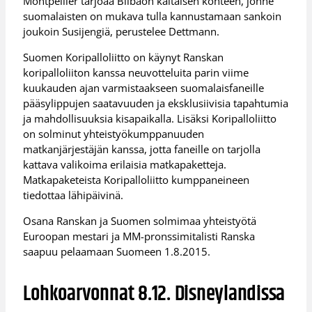
Montpellier tarjoaa Bilbaon kaltaisen kohteen, jonne
suomalaisten on mukava tulla kannustamaan sankoin
joukoin Susijengiä, perustelee Dettmann.
Suomen Koripalloliitto on käynyt Ranskan
koripalloliiton kanssa neuvotteluita parin viime
kuukauden ajan varmistaakseen suomalaisfaneille
pääsylippujen saatavuuden ja eksklusiivisia tapahtumia
ja mahdollisuuksia kisapaikalla. Lisäksi Koripalloliitto
on solminut yhteistyökumppanuuden
matkanjärjestäjän kanssa, jotta faneille on tarjolla
kattava valikoima erilaisia matkapaketteja.
Matkapaketeista Koripalloliitto kumppaneineen
tiedottaa lähipäivinä.
Osana Ranskan ja Suomen solmimaa yhteistyötä
Euroopan mestari ja MM-pronssimitalisti Ranska
saapuu pelaamaan Suomeen 1.8.2015.
Lohkoarvonnat 8.12. Disneylandissa