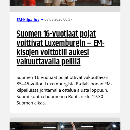
08.08.2026 00:37
EM-kilpailut
Suomen 16-vuotiaat pojat
voittivat Luxemburgin – EM-
kisojen voittotili aukesi
vakuuttavalla pelillä
Suomen 16-vuotiaat pojat ottivat vakuuttavan
85–45-voiton Luxemburgista B-divisioonan EM-
kilpailuissa johtamalla ottelua alusta loppuun.
Suomi kohtaa huomenna Ruotsin klo 19.30
Suomen aikaa.