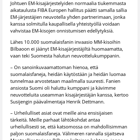
Johtuen EM-kisajärjestelyiden normaalia tiukemmasta
aikataulusta FIBA Europen hallitus päätti samalla sallia
EM-järjestäjien neuvotella yhden partnerimaan, jonka
kanssa solmitulla kaupallisella yhteistyöllä voidaan
vahvistaa EM-kisojen onnistumisen edellytyksiä.
Lähes 10.000 suomalaisfanin invaasio MM-kisoihin
Bilbaoon ei jäänyt EM-kisajärjestäjiltä huomaamatta,
vaan teki Suomesta halutun neuvottelukumppanin.
– On sanoinkuvaamattoman hienoa, että
suomalaisfaneja, heidän käytöstään ja heidän luomaa
tunnelmaa arvostetaan maailmalla suuresti. Fanien
ansiosta Suomi oli haluttu kumppani ja kävimme
neuvotteluita useamman kisajärjestäjän kanssa, kertoo
Susijengin päävalmentaja Henrik Dettmann.
– Urheilulliset asiat ovat meille aina ensisijaisen
tärkeitä. Meille parhaat lähtökohdat antaa
urheilullisesti se, että katsomossa on mahdollisimman
paljon suomalaisfaneja. Välimeren rannalla sijaitseva