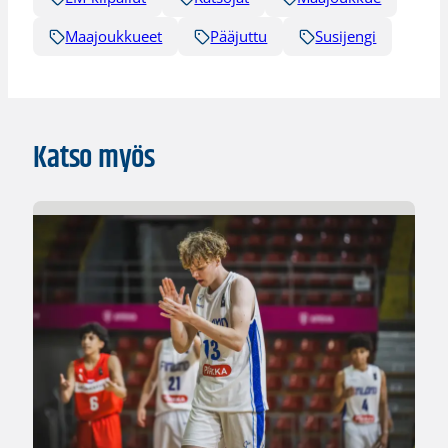
Maajoukkueet
Pääjuttu
Susijengi
Katso myös