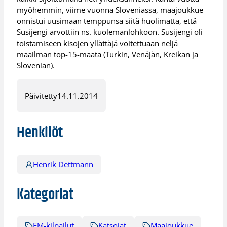
myöhemmin, viime vuonna Sloveniassa, maajoukkue
onnistui uusimaan temppunsa siitä huolimatta, että
Susijengi arvottiin ns. kuolemanlohkoon. Susijengi oli
toistamiseen kisojen yllättäjä voitettuaan neljä
maailman top-15-maata (Turkin, Venäjän, Kreikan ja
Slovenian).
Päivitetty
14.11.2014
Henkilöt
Henrik Dettmann
Kategoriat
EM-kilpailut
Katsojat
Maajoukkue