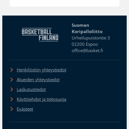
Suomen
Koripalloliitto
Urheilupuistontie 3
02200 Espoo
office@basket.fi
Henkilöstön yhteystiedot
Alueiden yhteystiedot
Laskutustiedot
Käyttöehdot ja tietosuoja
Evästeet