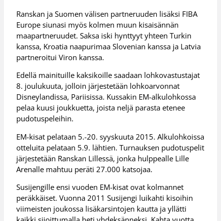
Ranskan ja Suomen välisen partneruuden lisäksi FIBA
Europe siunasi myös kolmen muun kisaisännän
maapartneruudet. Saksa iski hynttyyt yhteen Turkin
kanssa, Kroatia naapurimaa Slovenian kanssa ja Latvia
partneroitui Viron kanssa.
Edellä mainituille kaksikoille saadaan lohkovastustajat
8. joulukuuta, jolloin järjestetään lohkoarvonnat
Disneylandissa, Pariisissa. Kussakin EM-alkulohkossa
pelaa kuusi joukkuetta, joista neljä parasta etenee
pudotuspeleihin.
EM-kisat pelataan 5.-20. syyskuuta 2015. Alkulohkoissa
otteluita pelataan 5.9. lähtien. Turnauksen pudotuspelit
järjestetään Ranskan Lillessä, jonka hulppealle Lille
Arenalle mahtuu peräti 27.000 katsojaa.
Susijengille ensi vuoden EM-kisat ovat kolmannet
peräkkäiset. Vuonna 2011 Susijengi luikahti kisoihin
viimeisten joukossa lisäkarsintojen kautta ja yllätti
kaikki sijoittumalla heti yhdeksänneksi. Kahta vuotta