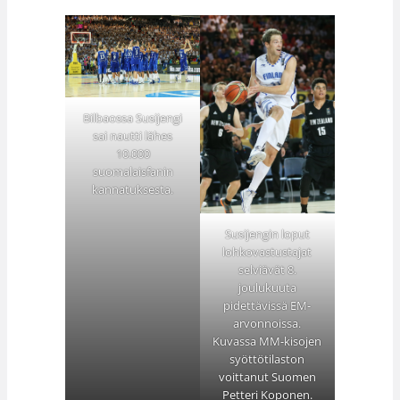
Bilbaossa Susijengi
sai nautti lähes
10.000
suomalaisfanin
kannatuksesta.
Susijengin loput
lohkovastustajat
selviävät 8.
joulukuuta
pidettävissä EM-
arvonnoissa.
Kuvassa MM-kisojen
syöttötilaston
voittanut Suomen
Petteri Koponen.