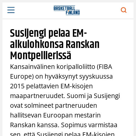
Siirry
sisältöön
Susijengi pelaa EM-
alkulohkonsa Ranskan
Montpellierissä
Kansainvälinen koripalloliitto (FIBA
Europe) on hyväksynyt syyskuussa
2015 pelattavien EM-kisojen
maapartneruudet. Suomi ja Susijengi
ovat solmineet partneruuden
hallitsevan Euroopan mestarin
Ranskan kanssa. Sopimus varmistaa
sen, että Susijengi pelaa EM-kisojen