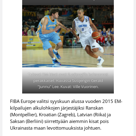
Tulevat EM-kisat ovat Susijengille kolmannet
peräkkäiset. Kuvassa Susijengin Gerald
”Junnu” Lee. Kuvat: Ville Vuorinen.
FIBA Europe valitsi syyskuun alussa vuoden 2015 EM-
kilpailujen alkulohkojen järjestäjiksi Ranskan
(Montpellier), Kroatian (Zagreb), Latvian (Riika) ja
Saksan (Berliini) siirrettyään aiemmin kisat pois
Ukrainasta maan levottomuuksista johtuen.