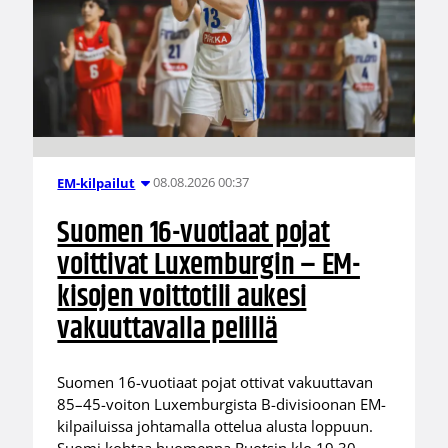
08.08.2026 00:37
EM-kilpailut
Suomen 16-vuotiaat pojat
voittivat Luxemburgin – EM-
kisojen voittotili aukesi
vakuuttavalla pelillä
Suomen 16-vuotiaat pojat ottivat vakuuttavan
85–45-voiton Luxemburgista B-divisioonan EM-
kilpailuissa johtamalla ottelua alusta loppuun.