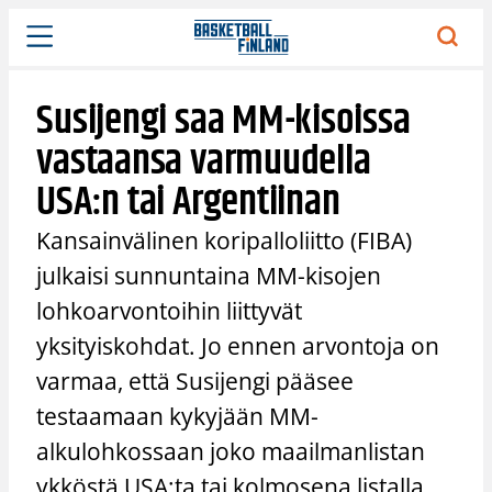
Siirry
sisältöön
Susijengi saa MM-kisoissa
vastaansa varmuudella
USA:n tai Argentiinan
Kansainvälinen koripalloliitto (FIBA)
julkaisi sunnuntaina MM-kisojen
lohkoarvontoihin liittyvät
yksityiskohdat. Jo ennen arvontoja on
varmaa, että Susijengi pääsee
testaamaan kykyjään MM-
alkulohkossaan joko maailmanlistan
ykköstä USA:ta tai kolmosena listalla