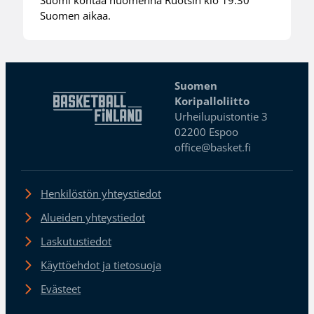
Suomi kohtaa huomenna Ruotsin klo 19.30
Suomen aikaa.
Suomen
Koripalloliitto
Urheilupuistontie 3
02200 Espoo
office@basket.fi
Henkilöstön yhteystiedot
Alueiden yhteystiedot
Laskutustiedot
Käyttöehdot ja tietosuoja
Evästeet