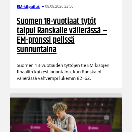
08.08.2026 22:50
EM-kilpailut
Suomen 18-vuotiaat tytöt
taipui Ranskalle välierässä –
EM-pronssi pelissä
sunnuntaina
Suomen 18-vuotiaiden tyttöjen tie EM-kisojen
finaaliin katkesi lauantaina, kun Ranska oli
välierässä vahvempi lukemin 82–62.