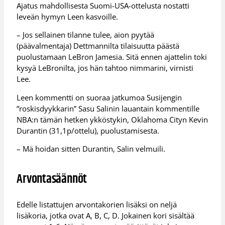
Ajatus mahdollisesta Suomi-USA-ottelusta nostatti
leveän hymyn Leen kasvoille.
– Jos sellainen tilanne tulee, aion pyytää
(päävalmentaja) Dettmannilta tilaisuutta päästä
puolustamaan LeBron Jamesia. Sitä ennen ajattelin toki
kysyä LeBronilta, jos hän tahtoo nimmarini, virnisti
Lee.
Leen kommentti on suoraa jatkumoa Susijengin
”roskisdyykkarin” Sasu Salinin lauantain kommentille
NBA:n tämän hetken ykköstykin, Oklahoma Cityn Kevin
Durantin (31,1p/ottelu), puolustamisesta.
– Mä hoidan sitten Durantin, Salin velmuili.
Arvontasäännöt
Edelle listattujen arvontakorien lisäksi on neljä
lisäkoria, jotka ovat A, B, C, D. Jokainen kori sisältää