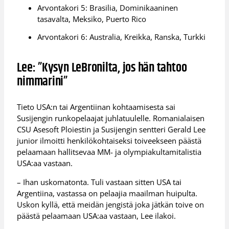
Arvontakori 5: Brasilia, Dominikaaninen
tasavalta, Meksiko, Puerto Rico
Arvontakori 6: Australia, Kreikka, Ranska, Turkki
Lee: ”Kysyn LeBronilta, jos hän tahtoo
nimmarini”
Tieto USA:n tai Argentiinan kohtaamisesta sai
Susijengin runkopelaajat juhlatuulelle. Romanialaisen
CSU Asesoft Ploiestin ja Susijengin sentteri Gerald Lee
junior ilmoitti henkilökohtaiseksi toiveekseen päästä
pelaamaan hallitsevaa MM- ja olympiakultamitalistia
USA:aa vastaan.
– Ihan uskomatonta. Tuli vastaan sitten USA tai
Argentiina, vastassa on pelaajia maailman huipulta.
Uskon kyllä, että meidän jengistä joka jätkän toive on
päästä pelaamaan USA:aa vastaan, Lee ilakoi.