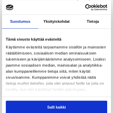
Uusi-Seelanti arvotaan yhteen lohkoista, joissa
on jo kaksi eurooppalaista joukkuetta.
Kun arvonnat on suoritettu, FIBA määrittelee kunkin
Suostumus
Yksityiskohdat
Tietoja
alkulohkon pelipaikan. Alkulohkokaupungit ovat
Bilbao, Granada, Las Palmas ja Sevilla.
MM-kisojen lohkoarvonnat suoritetaan maanantaina
Tämä sivusto käyttää evästeitä
Barcelonassa klo 20 Suomen aikaa. Yle Areena lähettää
Käytämme evästeitä tarjoamamme sisällön ja mainosten
arvonnat suorana.
räätälöimiseen, sosiaalisen median ominaisuuksien
Lisätiedot:
MM-kisojen pelitapa
tukemiseen ja kävijämäärämme analysoimiseen. Lisäksi
jaamme sosiaalisen median, mainosalan ja analytiikka-
Lisätietoja:
”Susijengin tähdet täpinöissään MM-
alan kumppaneillemme tietoja siitä, miten käytät
kisapaikasta”
sivustoamme. Kumppanimme voivat yhdistää näitä
Lisätietoja:
”Susijengin taru jatkuu Espanjan MM-
tietoja muihin tietoihin, joita olet antanut heille tai joita on
kisaparketeilla!”
kerätty, kun olet käyttänyt heidän palvelujaan.
Päivitetty
02.02.2014
Salli kaikki