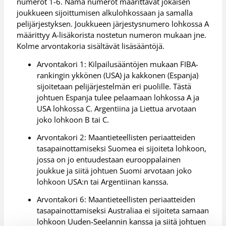
numerot 1-6. Nämä numerot määrittävät jokaisen
joukkueen sijoittumisen alkulohkossaan ja samalla
pelijärjestyksen. Joukkueen järjestysnumero lohkossa A
määrittyy A-lisäkorista nostetun numeron mukaan jne.
Kolme arvontakoria sisältävät lisäsääntöjä.
Arvontakori 1: Kilpailusääntöjen mukaan FIBA-
rankingin ykkönen (USA) ja kakkonen (Espanja)
sijoitetaan pelijärjestelmän eri puolille. Tästä
johtuen Espanja tulee pelaamaan lohkossa A ja
USA lohkossa C. Argentiina ja Liettua arvotaan
joko lohkoon B tai C.
Arvontakori 2: Maantieteellisten periaatteiden
tasapainottamiseksi Suomea ei sijoiteta lohkoon,
jossa on jo entuudestaan eurooppalainen
joukkue ja siitä johtuen Suomi arvotaan joko
lohkoon USA:n tai Argentiinan kanssa.
Arvontakori 6: Maantieteellisten periaatteiden
tasapainottamiseksi Australiaa ei sijoiteta samaan
lohkoon Uuden-Seelannin kanssa ja siitä johtuen