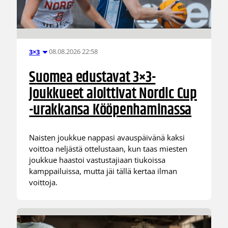
08.08.2026 22:58
3×3
Suomea edustavat 3×3-
joukkueet aloittivat Nordic Cup
-urakkansa Kööpenhaminassa
Naisten joukkue nappasi avauspäivänä kaksi
voittoa neljästä ottelustaan, kun taas miesten
joukkue haastoi vastustajiaan tiukoissa
kamppailuissa, mutta jäi tällä kertaa ilman
voittoja.