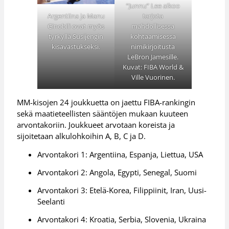
”Junnu” Lee aikoo
tarjota
Argentiina ja Manu
mahdollisessa
Ginobili ovat myös
kohtaamisessa
tyrkyllä Susijengin
nimikirjoitusta
kisavastukseksi.
LeBron Jamesille.
Kuvat: FIBA World &
Ville Vuorinen.
MM-kisojen 24 joukkuetta on jaettu FIBA-rankingin
sekä maatieteellisten sääntöjen mukaan kuuteen
arvontakoriin. Joukkueet arvotaan koreista ja
sijoitetaan alkulohkoihin A, B, C ja D.
Arvontakori 1: Argentiina, Espanja, Liettua, USA
Arvontakori 2: Angola, Egypti, Senegal, Suomi
Arvontakori 3: Etelä-Korea, Filippiinit, Iran, Uusi-
Seelanti
Arvontakori 4: Kroatia, Serbia, Slovenia, Ukraina