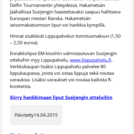
Delfin Tournamentin yhteydessä. Hakametsän
Jäähallissa Susijengin haastettavaksi saapuu hallitseva
Euroopan mestari Ranska. Hakametsän
seisomakatsomoon liput voi hankkia kympillä.
Hinnat sisältävät Lippupalvelun toimitusmaksun (1,50
– 2,50 euroa).
Ennakkoliput EM-kisoihin valmistautuvan Susijengin
otteluihin myy Lippupalvelu,
www.lippupalvelu.fi
.
Verkkokaupan lisäksi Lippupalvelu palvelee 80
lippukaupassa, joista voi ostaa lippuja sekä noutaa
varauksia. Lisäksi varaukset voi noutaa kaikista R-
kioskeista.
Siirry hankkimaan liput Susijengin otteluihin
Päivitetty
14.04.2015