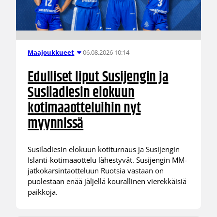
06.08.2026 10:14
Maajoukkueet
Edulliset liput Susijengin ja
Susiladiesin elokuun
kotimaaotteluihin nyt
myynnissä
Susiladiesin elokuun kotiturnaus ja Susijengin
Islanti-kotimaaottelu lähestyvät. Susijengin MM-
jatkokarsintaotteluun Ruotsia vastaan on
puolestaan enää jäljellä kourallinen vierekkäisiä
paikkoja.