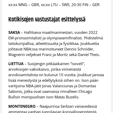
xx:xx MNG – GBR, xx:xx LTU – SWE, 20:30 FIN – GER
Kotikisojen vastustajat esittelyssä
SAKSA
– Hallitseva maailmanmestari, vuoden 2022
EM-pronssimitalisti ja olympiasemifinalisti. Yhdistelmä
taitokoripalloa, atleettisuutta ja fysiikkaa. Joukkuetta
johtavat NBA:ssa marinoituneet Dennis Schröder,
Wagnerin veljekset Franz ja Moritz sekä Daniel Theis.
LIETTUA
– Susijengin pitkäaikainen ”isoveli”,
arvokisojen vakiokasvo, jonka viimeisestä
arvokisamitalista on kulunut 10 vuotta. Joukkue janoaa
lisää menestystä ja edellytyksiä siihen on. Ison pään
vartijoina NBA-jätit Jonas Valanciunas ja Domantas
Sabonis, jotka ovat saamassa rinnalleen Chicago
Bullsin monipuolisen ison Matas Buzelis.
MONTENEGRO
– Naapurinsa Serbian vanavedessä
ammentaa vanhan Jugoslavian koripalloperinteistä.