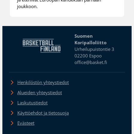
joukkoon.
Suomen
Koripalloliitto
Urheilupuistontie 3
02200 Espoo
office@basket.fi
Henkilöstön yhteystiedot
Alueiden yhteystiedot
Laskutustiedot
Käyttöehdot ja tietosuoja
Evästeet