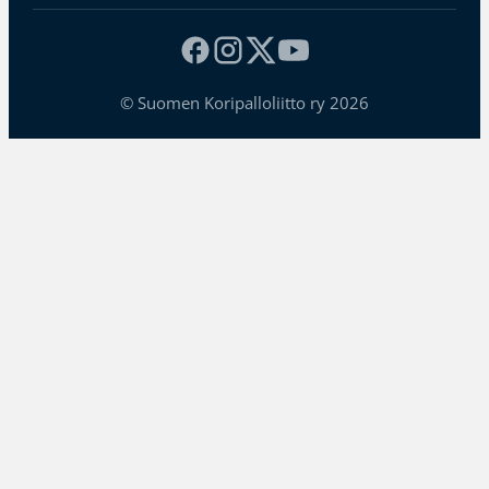
© Suomen Koripalloliitto ry 2026