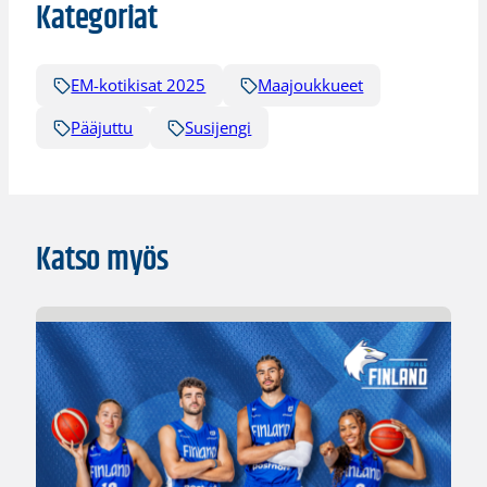
Kategoriat
EM-kotikisat 2025
Maajoukkueet
Pääjuttu
Susijengi
Katso myös