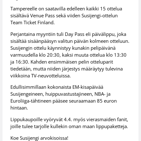
Tampereelle on saatavilla edelleen kaikki 15 ottelua
sisältävä Venue Pass sekä viiden Susijengi-ottelun
Team Ticket Finland.
Perjantaina myyntiin tuli Day Pass eli päivälippu, joka
sisältää sisäänpääsyn valitun päivän kolmeen otteluun.
Susijengin ottelu käynnistyy kunakin pelipäivänä
varmuudella klo 20:30, kaksi muuta ottelua klo 13:30
ja 16:30. Kahden ensimmäisen pelin otteluparit
tiedetään, mutta niiden järjestys määräytyy tulevina
viikkoina TV-neuvotteluissa.
Edullisimmillaan kokonaista EM-kisapäivää
Susijengeineen, huippuvastustajineen, NBA- ja
Euroliiga-tähtineen pääsee seuraamaan 85 euron
hintaan.
Lippukaupoille vyöryvät 4.4. myös vierasmaiden fanit,
joille tulee tarjolle kullekin oman maan lippupaketteja.
Koe Susijengi arvokisoissa!