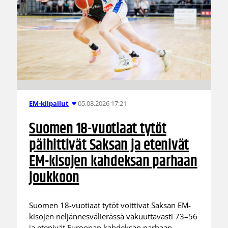
05.08.2026 17:21
EM-kilpailut
Suomen 18-vuotiaat tytöt
päihittivät Saksan ja etenivät
EM-kisojen kahdeksan parhaan
joukkoon
Suomen 18-vuotiaat tytöt voittivat Saksan EM-
kisojen neljännesvälierässä vakuuttavasti 73–56
ja etenivät Euroopan kahdeksan parhaan