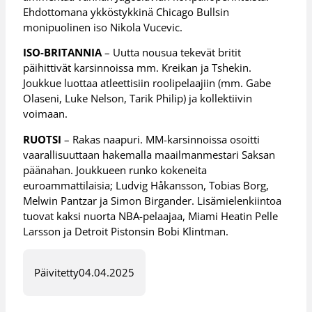
Ehdottomana ykköstykkinä Chicago Bullsin
monipuolinen iso Nikola Vucevic.
ISO-BRITANNIA
– Uutta nousua tekevät britit
päihittivät karsinnoissa mm. Kreikan ja Tshekin.
Joukkue luottaa atleettisiin roolipelaajiin (mm. Gabe
Olaseni, Luke Nelson, Tarik Philip) ja kollektiivin
voimaan.
RUOTSI
– Rakas naapuri. MM-karsinnoissa osoitti
vaarallisuuttaan hakemalla maailmanmestari Saksan
päänahan. Joukkueen runko kokeneita
euroammattilaisia; Ludvig Håkansson, Tobias Borg,
Melwin Pantzar ja Simon Birgander. Lisämielenkiintoa
tuovat kaksi nuorta NBA-pelaajaa, Miami Heatin Pelle
Larsson ja Detroit Pistonsin Bobi Klintman.
Päivitetty
04.04.2025