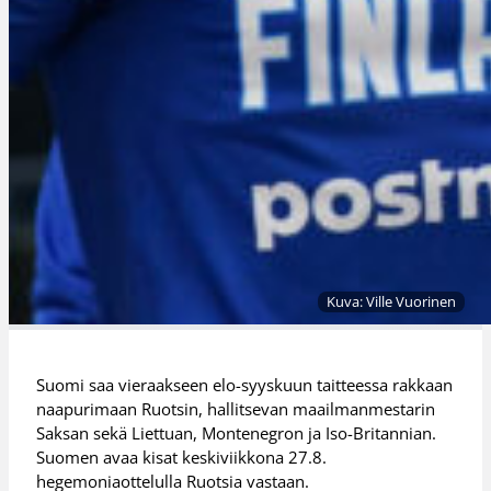
Kuva: Ville Vuorinen
Suomi saa vieraakseen elo-syyskuun taitteessa rakkaan
naapurimaan Ruotsin, hallitsevan maailmanmestarin
Saksan sekä Liettuan, Montenegron ja Iso-Britannian.
Suomen avaa kisat keskiviikkona 27.8.
hegemoniaottelulla Ruotsia vastaan.