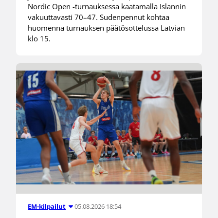
Nordic Open -turnauksessa kaatamalla Islannin
vakuuttavasti 70–47. Sudenpennut kohtaa
huomenna turnauksen päätösottelussa Latvian
klo 15.
05.08.2026 18:54
EM-kilpailut