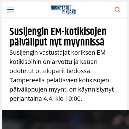
Siirry
sisältöön
Susijengin EM-kotikisojen
päiväliput nyt myynnissä
Susijengin vastustajat koriksen EM-
kotikisoihin on arvottu ja kauan
odotetut otteluparit tiedossa.
Tampereella pelattavien kotikisojen
päivälippujen myynti on käynnistynyt
perjantaina 4.4. klo 10:00.