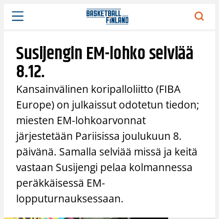
Siirry
sisältöön
Susijengin EM-lohko selviää
8.12.
Kansainvälinen koripalloliitto (FIBA
Europe) on julkaissut odotetun tiedon;
miesten EM-lohkoarvonnat
järjestetään Pariisissa joulukuun 8.
päivänä. Samalla selviää missä ja keitä
vastaan Susijengi pelaa kolmannessa
peräkkäisessä EM-
lopputurnauksessaan.