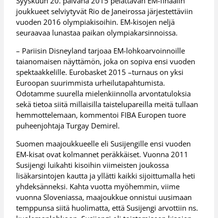
Syyskuun 20. päivänä 2015 pelattavan EM-finaalin
joukkueet selviytyvät Rio de Janeirossa järjestettäviin
vuoden 2016 olympiakisoihin. EM-kisojen neljä
seuraavaa lunastaa paikan olympiakarsinnoissa.
– Pariisin Disneyland tarjoaa EM-lohkoarvoinnoille
taianomaisen näyttämön, joka on sopiva ensi vuoden
spektaakkelille. Eurobasket 2015 –turnaus on yksi
Euroopan suurimmista urheilutapahtumista.
Odotamme suurella mielenkiinnolla arvontatuloksia
sekä tietoa siitä millaisilla taistelupareilla meitä tullaan
hemmottelemaan, kommentoi FIBA Europen tuore
puheenjohtaja Turgay Demirel.
Suomen maajoukkueelle eli Susijengille ensi vuoden
EM-kisat ovat kolmannet peräkkäiset. Vuonna 2011
Susijengi luikahti kisoihin viimeisten joukossa
lisäkarsintojen kautta ja yllätti kaikki sijoittumalla heti
yhdeksänneksi. Kahta vuotta myöhemmin, viime
vuonna Sloveniassa, maajoukkue onnistui uusimaan
temppunsa siitä huolimatta, että Susijengi arvottiin ns.