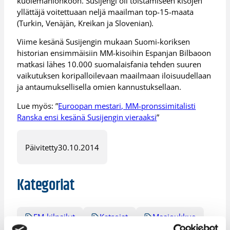
kuolemanlohkoon. Susijengi oli toistamiseen kisojen
yllättäjä voitettuaan neljä maailman top-15-maata
(Turkin, Venäjän, Kreikan ja Slovenian).
Viime kesänä Susijengin mukaan Suomi-koriksen
historian ensimmäisiin MM-kisoihin Espanjan Bilbaoon
matkasi lähes 10.000 suomalaisfania tehden suuren
vaikutuksen koripalloilevaan maailmaan iloisuudellaan
ja antaumuksellisella omien kannustuksellaan.
Lue myös: ”
Euroopan mestari, MM-pronssimitalisti
Ranska ensi kesänä Susijengin vieraaksi
”
Päivitetty
30.10.2014
Kategoriat
EM-kilpailut
Katsojat
Maajoukkue