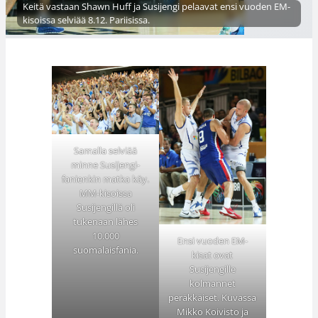
Keitä vastaan Shawn Huff ja Susijengi pelaavat ensi vuoden EM-
kisoissa selviää 8.12. Pariisissa.
Samalla selviää
minne Susijengi-
fanienkin matka käy.
MM-kisoissa
Susijengillä oli
tukenaan lähes
10.000
Ensi vuoden EM-
suomalaisfania.
kisat ovat
Susijengille
kolmannet
peräkkäiset. Kuvassa
Mikko Koivisto ja