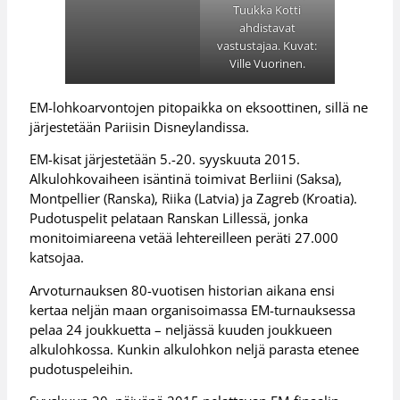
Tuukka Kotti
ahdistavat
vastustajaa. Kuvat:
Ville Vuorinen.
EM-lohkoarvontojen pitopaikka on eksoottinen, sillä ne
järjestetään Pariisin Disneylandissa.
EM-kisat järjestetään 5.-20. syyskuuta 2015.
Alkulohkovaiheen isäntinä toimivat Berliini (Saksa),
Montpellier (Ranska), Riika (Latvia) ja Zagreb (Kroatia).
Pudotuspelit pelataan Ranskan Lillessä, jonka
monitoimiareena vetää lehtereilleen peräti 27.000
katsojaa.
Arvoturnauksen 80-vuotisen historian aikana ensi
kertaa neljän maan organisoimassa EM-turnauksessa
pelaa 24 joukkuetta – neljässä kuuden joukkueen
alkulohkossa. Kunkin alkulohkon neljä parasta etenee
pudotuspeleihin.