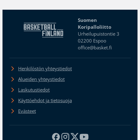
Suomen
Koripalloliitto
Urheilupuistontie 3
02200 Espoo
office@basket.fi
Henkilöstön yhteystiedot
Alueiden yhteystiedot
Laskutustiedot
Käyttöehdot ja tietosuoja
Evästeet