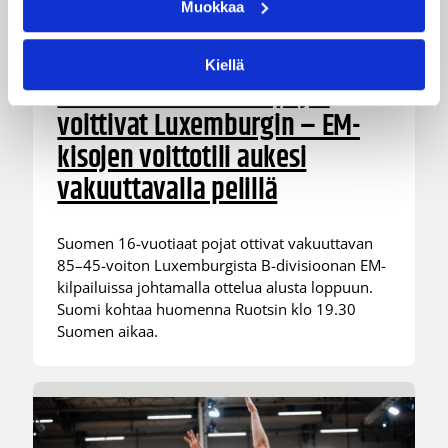
Muokkaa
08.08.2026 00:37
EM-kilpailut
Kiellä
Suomen 16-vuotiaat pojat
voittivat Luxemburgin – EM-
kisojen voittotili aukesi
vakuuttavalla pelillä
Suomen 16-vuotiaat pojat ottivat vakuuttavan
85–45-voiton Luxemburgista B-divisioonan EM-
kilpailuissa johtamalla ottelua alusta loppuun.
Suomi kohtaa huomenna Ruotsin klo 19.30
Suomen aikaa.