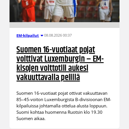
08.08.2026 00:37
EM-kilpailut
Suomen 16-vuotiaat pojat
voittivat Luxemburgin – EM-
kisojen voittotili aukesi
vakuuttavalla pelillä
Suomen 16-vuotiaat pojat ottivat vakuuttavan
85–45-voiton Luxemburgista B-divisioonan EM-
kilpailuissa johtamalla ottelua alusta loppuun.
Suomi kohtaa huomenna Ruotsin klo 19.30
Suomen aikaa.