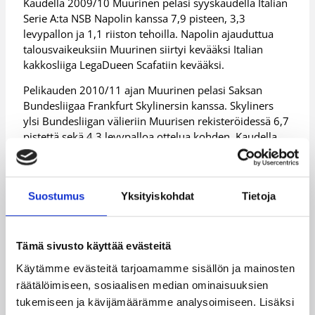
Kaudella 2009/10 Muurinen pelasi syyskaudella Italian
Serie A:ta NSB Napolin kanssa 7,9 pisteen, 3,3
levypallon ja 1,1 riiston tehoilla. Napolin ajauduttua
talousvaikeuksiin Muurinen siirtyi kevääksi Italian
kakkosliiga LegaDueen Scafatiin kevääksi.
Pelikauden 2010/11 ajan Muurinen pelasi Saksan
Bundesliigaa Frankfurt Skylinersin kanssa. Skyliners
ylsi Bundesliigan välieriin Muurisen rekisteröidessä 6,7
pistettä sekä 4,3 levypalloa ottelua kohden. Kaudella
2011/2012 Muurinen pelasi Korisliigaa pronssijoukkue
ToPon kanssa 10,1 pisteen, 5,4 levypallon ja 1,3
syötön tilastot.
Suostumus
Yksityiskohdat
Tietoja
Viime kaudella Muurinen oli tärkeä palanen Nilan
Bisonsin mestaruusjoukkuetta 7,4 pisteen, 3,9
levypallon ja 1,3 syötön keskiarvoilla.
Tämä sivusto käyttää evästeitä
Kesällä Muurinen kuului jälleen kerran Susiengin
Käytämme evästeitä tarjoamamme sisällön ja mainosten
kantaviin voimiin, kun Suomi taisteli toisen kerran
räätälöimiseen, sosiaalisen median ominaisuuksien
peräkkäin itsensä EM-kisojen yhdeksännelle sijalle.
tukemiseen ja kävijämäärämme analysoimiseen. Lisäksi
Muurinen on pelannut kaikkiaan 145 miesten