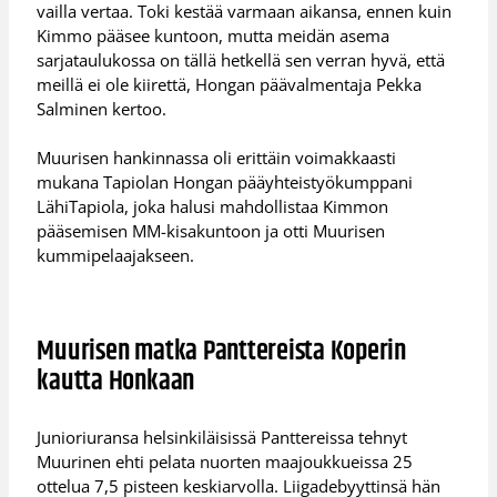
vailla vertaa. Toki kestää varmaan aikansa, ennen kuin
Kimmo pääsee kuntoon, mutta meidän asema
sarjataulukossa on tällä hetkellä sen verran hyvä, että
meillä ei ole kiirettä, Hongan päävalmentaja Pekka
Salminen kertoo.
Muurisen hankinnassa oli erittäin voimakkaasti
mukana Tapiolan Hongan pääyhteistyökumppani
LähiTapiola, joka halusi mahdollistaa Kimmon
pääsemisen MM-kisakuntoon ja otti Muurisen
kummipelaajakseen.
Muurisen matka Panttereista Koperin
kautta Honkaan
Junioriuransa helsinkiläisissä Panttereissa tehnyt
Muurinen ehti pelata nuorten maajoukkueissa 25
ottelua 7,5 pisteen keskiarvolla. Liigadebyyttinsä hän