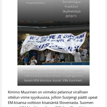
Bundesliigaa
maaotteluita.
Frankfurt
Skylinersissä
2010/11.
Ikitaistelijan lopullinen tähtäin on kuitenkin
valmistautua edustamaan Susijengiä ensi
kesän MM-kisoissa. Kuvat: Ville Vuorinen.
Kimmo Muurinen on viimeksi pelannut virallisen
ottelun viime syyskuussa, jolloin Susijengi päätti upeat
EM-kisansa voittoon kisaisäntä Sloveniasta. Suomen