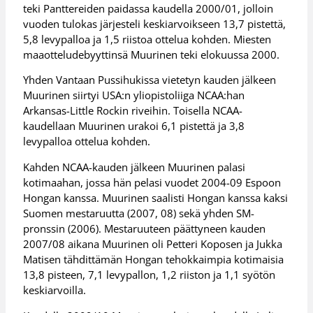
teki Panttereiden paidassa kaudella 2000/01, jolloin
vuoden tulokas järjesteli keskiarvoikseen 13,7 pistettä,
5,8 levypalloa ja 1,5 riistoa ottelua kohden. Miesten
maaotteludebyyttinsä Muurinen teki elokuussa 2000.
Yhden Vantaan Pussihukissa vietetyn kauden jälkeen
Muurinen siirtyi USA:n yliopistoliiga NCAA:han
Arkansas-Little Rockin riveihin. Toisella NCAA-
kaudellaan Muurinen urakoi 6,1 pistettä ja 3,8
levypalloa ottelua kohden.
Kahden NCAA-kauden jälkeen Muurinen palasi
kotimaahan, jossa hän pelasi vuodet 2004-09 Espoon
Hongan kanssa. Muurinen saalisti Hongan kanssa kaksi
Suomen mestaruutta (2007, 08) sekä yhden SM-
pronssin (2006). Mestaruuteen päättyneen kauden
2007/08 aikana Muurinen oli Petteri Koposen ja Jukka
Matisen tähdittämän Hongan tehokkaimpia kotimaisia
13,8 pisteen, 7,1 levypallon, 1,2 riiston ja 1,1 syötön
keskiarvoilla.