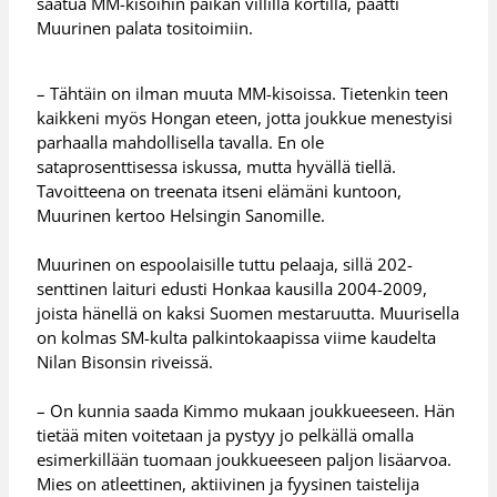
saatua MM-kisoihin paikan villillä kortilla, päätti
Muurinen palata tositoimiin.
– Tähtäin on ilman muuta MM-kisoissa. Tietenkin teen
kaikkeni myös Hongan eteen, jotta joukkue menestyisi
parhaalla mahdollisella tavalla. En ole
sataprosenttisessa iskussa, mutta hyvällä tiellä.
Tavoitteena on treenata itseni elämäni kuntoon,
Muurinen kertoo Helsingin Sanomille.
Muurinen on espoolaisille tuttu pelaaja, sillä 202-
senttinen laituri edusti Honkaa kausilla 2004-2009,
joista hänellä on kaksi Suomen mestaruutta. Muurisella
on kolmas SM-kulta palkintokaapissa viime kaudelta
Nilan Bisonsin riveissä.
– On kunnia saada Kimmo mukaan joukkueeseen. Hän
tietää miten voitetaan ja pystyy jo pelkällä omalla
esimerkillään tuomaan joukkueeseen paljon lisäarvoa.
Mies on atleettinen, aktiivinen ja fyysinen taistelija