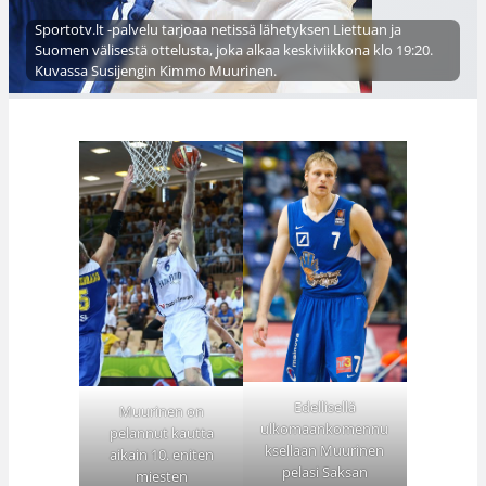
Sportotv.lt -palvelu tarjoaa netissä lähetyksen Liettuan ja
Suomen välisestä ottelusta, joka alkaa keskiviikkona klo 19:20.
Kuvassa Susijengin Kimmo Muurinen.
Edellisellä
Muurinen on
ulkomaankomennu
pelannut kautta
ksellaan Muurinen
aikain 10. eniten
pelasi Saksan
miesten