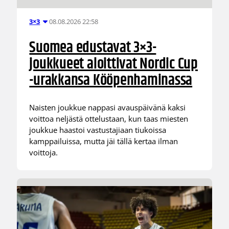
08.08.2026 22:58
3×3
Suomea edustavat 3×3-
joukkueet aloittivat Nordic Cup
-urakkansa Kööpenhaminassa
Naisten joukkue nappasi avauspäivänä kaksi
voittoa neljästä ottelustaan, kun taas miesten
joukkue haastoi vastustajiaan tiukoissa
kamppailuissa, mutta jäi tällä kertaa ilman
voittoja.