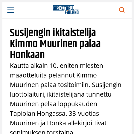
Siirry
sisältöön
Susijengin ikitaistelija
Kimmo Muurinen palaa
Honkaan
Kautta aikain 10. eniten miesten
maaotteluita pelannut Kimmo
Muurinen palaa tositoimiin. Susijengin
luottolaituri, ikitaistelijana tunnettu
Muurinen pelaa loppukauden
Tapiolan Hongassa. 33-vuotias
Muurinen ja Honka allekirjoittivat
sopimuksen torstaina.