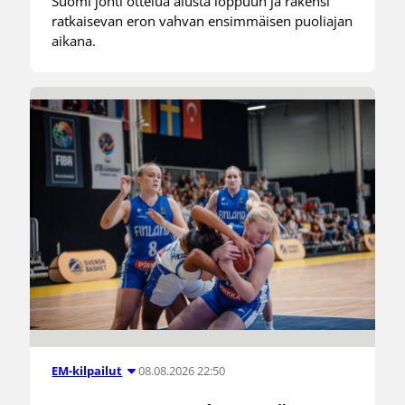
Suomi johti ottelua alusta loppuun ja rakensi
ratkaisevan eron vahvan ensimmäisen puoliajan
aikana.
08.08.2026 22:50
EM-kilpailut