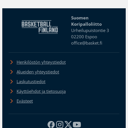
Suomen
Koripalloliitto
Urheilupuistontie 3
02200 Espoo
office@basket.fi
Henkilöstön yhteystiedot
Alueiden yhteystiedot
Laskutustiedot
Käyttöehdot ja tietosuoja
Evästeet