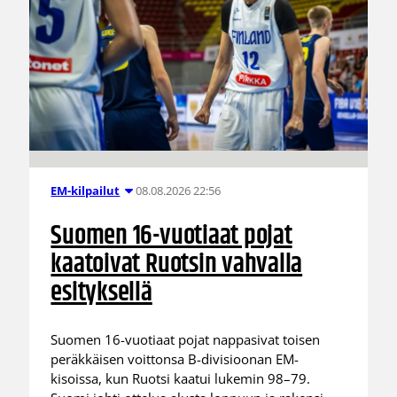
08.08.2026 22:56
EM-kilpailut
Suomen 16-vuotiaat pojat
kaatoivat Ruotsin vahvalla
esityksellä
Suomen 16-vuotiaat pojat nappasivat toisen
peräkkäisen voittonsa B-divisioonan EM-
kisoissa, kun Ruotsi kaatui lukemin 98–79.