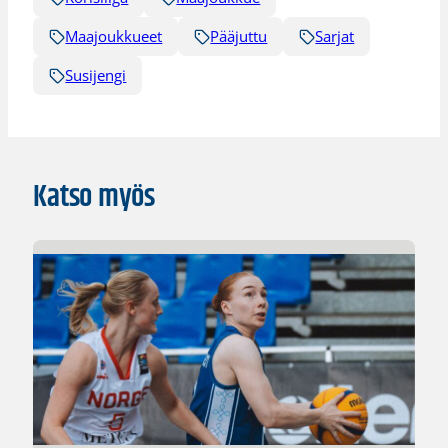
Maajoukkueet
Pääjuttu
Sarjat
Susijengi
Katso myös