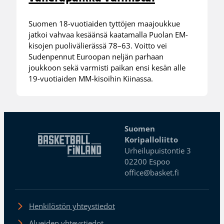
Suomen 18-vuotiaiden tyttöjen maajoukkue
jatkoi vahvaa kesäänsä kaatamalla Puolan EM-
kisojen puolivälierässä 78–63. Voitto vei
Sudenpennut Euroopan neljän parhaan
joukkoon sekä varmisti paikan ensi kesän alle
19-vuotiaiden MM-kisoihin Kiinassa.
Suomen
Koripalloliitto
Urheilupuistontie 3
02200 Espoo
office@basket.fi
Henkilöstön yhteystiedot
Alueiden yhteystiedot