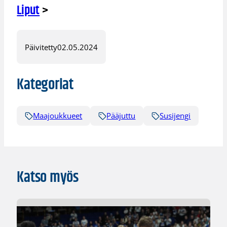
Liput
>
Päivitetty
02.05.2024
Kategoriat
Maajoukkueet
Pääjuttu
Susijengi
Katso myös