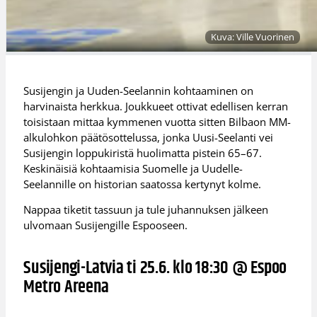
Kuva: Ville Vuorinen
Susijengin ja Uuden-Seelannin kohtaaminen on
harvinaista herkkua. Joukkueet ottivat edellisen kerran
toisistaan mittaa kymmenen vuotta sitten Bilbaon MM-
alkulohkon päätösottelussa, jonka Uusi-Seelanti vei
Susijengin loppukiristä huolimatta pistein 65–67.
Keskinäisiä kohtaamisia Suomelle ja Uudelle-
Seelannille on historian saatossa kertynyt kolme.
Nappaa tiketit tassuun ja tule juhannuksen jälkeen
ulvomaan Susijengille Espooseen.
Susijengi-Latvia ti 25.6. klo 18:30 @ Espoo
Metro Areena