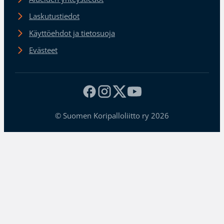
Laskutustiedot
Käyttöehdot ja tietosuoja
Evästeet
© Suomen Koripalloliitto ry 2026