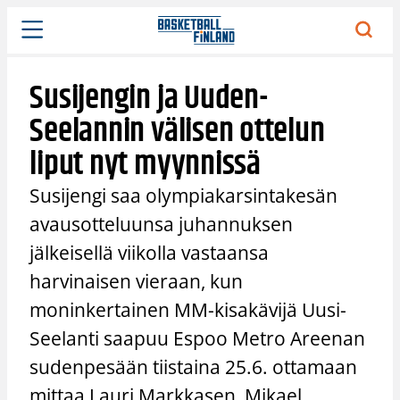
Siirry
sisältöön
Susijengin ja Uuden-
Seelannin välisen ottelun
liput nyt myynnissä
Susijengi saa olympiakarsintakesän
avausotteluunsa juhannuksen
jälkeisellä viikolla vastaansa
harvinaisen vieraan, kun
moninkertainen MM-kisakävijä Uusi-
Seelanti saapuu Espoo Metro Areenan
sudenpesään tiistaina 25.6. ottamaan
mittaa Lauri Markkasen, Mikael